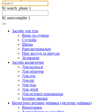
${ search_phase }
${ autocomplite }
Засоби для тіла
Вени та судини
Суглоби
Шкіра
Ранозагоювальні
При застуді та вірусах
Зігріваючі
Засоби косметичні
Для волосся
Для обличчя
Для рук
Для ніг
Для тіла
Для дітей
Для ротової порожнини
Інтимні змазки
Біологічно активні добавки (дієтичні добавки)
Венотоніки
Заспокійливі та снодійні