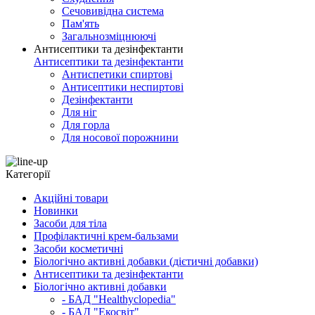
Сечовивідна система
Пам'ять
Загальнозміцнюючі
Антисептики та дезінфектанти
Антисептики та дезінфектанти
Антиспетики спиртові
Антисептики неспиртові
Дезінфектанти
Для ніг
Для горла
Для носової порожнини
Категорії
Акційні товари
Новинки
Засоби для тіла
Профілактичні крем-бальзами
Засоби косметичні
Біологічно активні добавки (дієтичні добавки)
Антисептики та дезінфектанти
Біологічно активні добавки
- БАД "Healthyclopedia"
- БАД "Екосвіт"