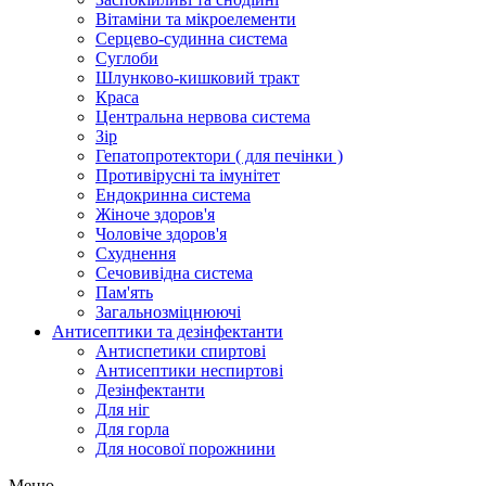
Вітаміни та мікроелементи
Серцево-судинна система
Суглоби
Шлунково-кишковий тракт
Краса
Центральна нервова система
Зір
Гепатопротектори ( для печінки )
Противірусні та імунітет
Ендокринна система
Жіноче здоров'я
Чоловіче здоров'я
Схуднення
Сечовивідна система
Пам'ять
Загальнозміцнюючі
Антисептики та дезінфектанти
Антиспетики спиртові
Антисептики неспиртові
Дезінфектанти
Для ніг
Для горла
Для носової порожнини
Меню