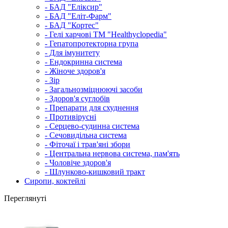
- БАД "Еліксир"
- БАД "Еліт-Фарм"
- БАД "Кортес"
- Гелі харчові ТМ "Healthyclopedia"
- Гепатопротекторна група
- Для імунитету
- Ендокринна система
- Жіноче здоров'я
- Зір
- Загальнозміцнюючі засоби
- Здоров'я суглобів
- Препарати для схуднення
- Противірусні
- Серцево-судинна система
- Сечовидільна система
- Фіточаї і трав'яні збори
- Центральна нервова система, пам'ять
- Чоловіче здоров'я
- Шлунково-кишковий тракт
Сиропи, коктейлі
Переглянуті