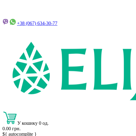
+38 (067)
634-30-77
У кошику 0 од.
0.00 грн.
${ autocomplite }