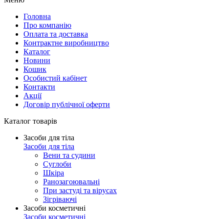
Головна
Про компанію
Оплата та доставка
Контрактне виробництво
Каталог
Новини
Кошик
Особистий кабінет
Контакти
Акції
Договір публічної оферти
Каталог товарів
Засоби для тіла
Засоби для тіла
Вени та судини
Суглоби
Шкіра
Ранозагоювальні
При застуді та вірусах
Зігріваючі
Засоби косметичні
Засоби косметичні