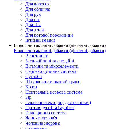
Для волосся
Для обличчя
Для рук
Для ніг
Для тіла
Для дітей
Для ротової порожнини
Інтимні змазки
Біологічно активні добавки (дієтичні добавки)
Біологічно активні добавки (дієтичні добавки)
Венотоніки
Заспокійливі та снодійні
Вітаміни та мікроелементи
Серцево-судинна система
Суглоби
Шлунково-кишковий тракт
Краса
Центральна нервова система
Зір
Гепатопротектори ( для печінки )
Противірусні та імунітет
Ендокринна система
Жіноче здоров'я
Чоловіче здоров'я
Схуднення