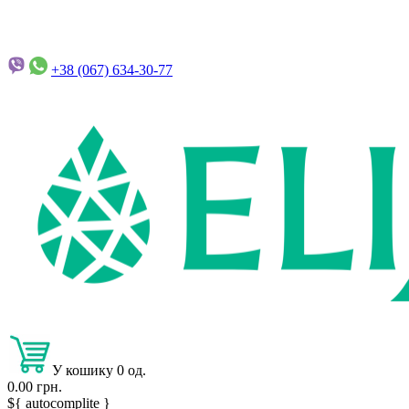
+38 (067)
634-30-77
У кошику 0 од.
0.00 грн.
${ autocomplite }