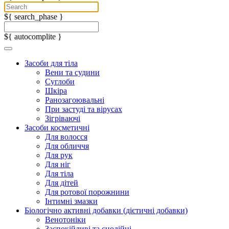
${ search_phase }
${ autocomplite }
Засоби для тіла
Вени та судини
Суглоби
Шкіра
Ранозагоювальні
При застуді та вірусах
Зігріваючі
Засоби косметичні
Для волосся
Для обличчя
Для рук
Для ніг
Для тіла
Для дітей
Для ротової порожнини
Інтимні змазки
Біологічно активні добавки (дієтичні добавки)
Венотоніки
Заспокійливі та снодійні