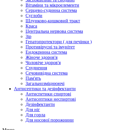
Вітаміни та мікроелементи
Серцево-судинна система
Суглоби
Шлунково-кишковий тракт
Краса
Центральна нервова система
Зір
Гепатопротектори ( для печінки )
Противірусні та імунітет
Ендокринна система
Жіноче здоров'я
Чоловіче здоров'я
Схуднення
Сечовивідна система
Пам'ять
Загальнозміцнюючі
Антисептики та дезінфектанти
Антиспетики спиртові
Антисептики неспиртові
Дезінфектанти
Для ніг
Для горла
Для носової порожнини
Меню