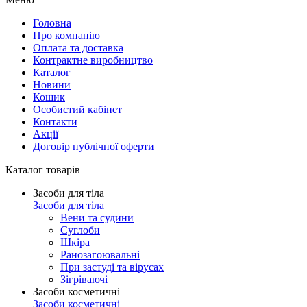
Головна
Про компанію
Оплата та доставка
Контрактне виробництво
Каталог
Новини
Кошик
Особистий кабінет
Контакти
Акції
Договір публічної оферти
Каталог товарів
Засоби для тіла
Засоби для тіла
Вени та судини
Суглоби
Шкіра
Ранозагоювальні
При застуді та вірусах
Зігріваючі
Засоби косметичні
Засоби косметичні