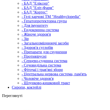
- БАД "Еліксир"
- БАД "Еліт-Фарм"
- БАД "Кортес"
- Гелі харчові ТМ "Healthyclopedia"
- Гепатопротекторна група
- Для імунитету
- Ендокринна система
- Жіноче здоров'я
- Зір
- Загальнозміцнюючі засоби
- Здоров'я суглобів
- Препарати для схуднення
- Противірусні
- Серцево-судинна система
- Сечовидільна система
- Фіточаї і трав'яні збори
- Центральна нервова система, пам'ять
- Чоловіче здоров'я
- Шлунково-кишковий тракт
Сиропи, коктейлі
Переглянуті