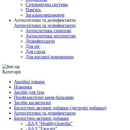
Сечовивідна система
Пам'ять
Загальнозміцнюючі
Антисептики та дезінфектанти
Антисептики та дезінфектанти
Антиспетики спиртові
Антисептики неспиртові
Дезінфектанти
Для ніг
Для горла
Для носової порожнини
Категорії
Акційні товари
Новинки
Засоби для тіла
Профілактичні крем-бальзами
Засоби косметичні
Біологічно активні добавки (дієтичні добавки)
Антисептики та дезінфектанти
Біологічно активні добавки
- БАД "Healthyclopedia"
- БАД "Екосвіт"