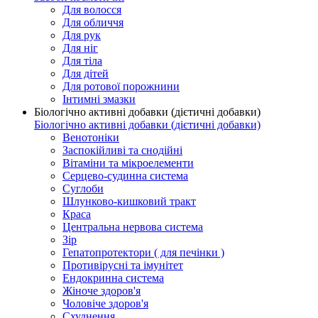
Для волосся
Для обличчя
Для рук
Для ніг
Для тіла
Для дітей
Для ротової порожнини
Інтимні змазки
Біологічно активні добавки (дієтичні добавки)
Біологічно активні добавки (дієтичні добавки)
Венотоніки
Заспокійливі та снодійні
Вітаміни та мікроелементи
Серцево-судинна система
Суглоби
Шлунково-кишковий тракт
Краса
Центральна нервова система
Зір
Гепатопротектори ( для печінки )
Противірусні та імунітет
Ендокринна система
Жіноче здоров'я
Чоловіче здоров'я
Схуднення