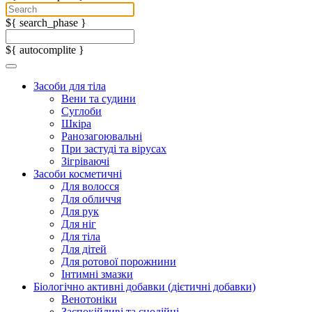
${ search_phase }
${ autocomplite }
Засоби для тіла
Вени та судини
Суглоби
Шкіра
Ранозагоювальні
При застуді та вірусах
Зігріваючі
Засоби косметичні
Для волосся
Для обличчя
Для рук
Для ніг
Для тіла
Для дітей
Для ротової порожнини
Інтимні змазки
Біологічно активні добавки (дієтичні добавки)
Венотоніки
Заспокійливі та снодійні