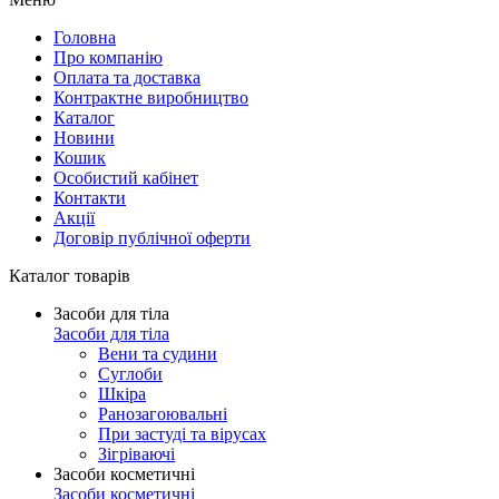
Головна
Про компанію
Оплата та доставка
Контрактне виробництво
Каталог
Новини
Кошик
Особистий кабінет
Контакти
Акції
Договір публічної оферти
Каталог товарів
Засоби для тіла
Засоби для тіла
Вени та судини
Суглоби
Шкіра
Ранозагоювальні
При застуді та вірусах
Зігріваючі
Засоби косметичні
Засоби косметичні