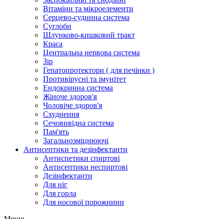
Вітаміни та мікроелементи
Серцево-судинна система
Суглоби
Шлунково-кишковий тракт
Краса
Центральна нервова система
Зір
Гепатопротектори ( для печінки )
Противірусні та імунітет
Ендокринна система
Жіноче здоров'я
Чоловіче здоров'я
Схуднення
Сечовивідна система
Пам'ять
Загальнозміцнюючі
Антисептики та дезінфектанти
Антиспетики спиртові
Антисептики неспиртові
Дезінфектанти
Для ніг
Для горла
Для носової порожнини
Меню