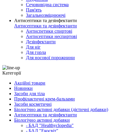
Сечовивідна система
Пам'ять
Загальнозміцнюючі
Антисептики та дезінфектанти
Антисептики та дезінфектанти
Антиспетики спиртові
Антисептики неспиртові
Дезінфектанти
Для ніг
Для горла
Для носової порожнини
Категорії
Акційні товари
Новинки
Засоби для тіла
Профілактичні крем-бальзами
Засоби косметичні
Біологічно активні добавки (дієтичні добавки)
Антисептики та дезінфектанти
Біологічно активні добавки
- БАД "Healthyclopedia"
- БАД "Екосвіт"