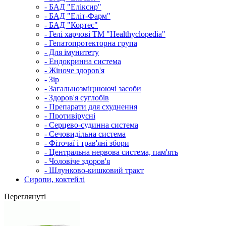
- БАД "Еліксир"
- БАД "Еліт-Фарм"
- БАД "Кортес"
- Гелі харчові ТМ "Healthyclopedia"
- Гепатопротекторна група
- Для імунитету
- Ендокринна система
- Жіноче здоров'я
- Зір
- Загальнозміцнюючі засоби
- Здоров'я суглобів
- Препарати для схуднення
- Противірусні
- Серцево-судинна система
- Сечовидільна система
- Фіточаї і трав'яні збори
- Центральна нервова система, пам'ять
- Чоловіче здоров'я
- Шлунково-кишковий тракт
Сиропи, коктейлі
Переглянуті