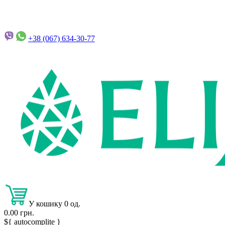
+38 (067)
634-30-77
У кошику 0 од.
0.00 грн.
${ autocomplite }