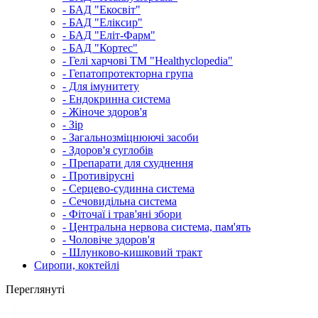
- БАД "Екосвіт"
- БАД "Еліксир"
- БАД "Еліт-Фарм"
- БАД "Кортес"
- Гелі харчові ТМ "Healthyclopedia"
- Гепатопротекторна група
- Для імунитету
- Ендокринна система
- Жіноче здоров'я
- Зір
- Загальнозміцнюючі засоби
- Здоров'я суглобів
- Препарати для схуднення
- Противірусні
- Серцево-судинна система
- Сечовидільна система
- Фіточаї і трав'яні збори
- Центральна нервова система, пам'ять
- Чоловіче здоров'я
- Шлунково-кишковий тракт
Сиропи, коктейлі
Переглянуті