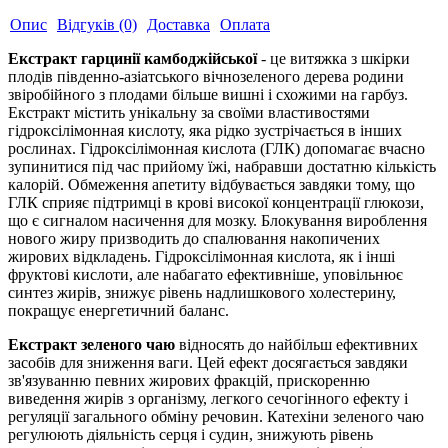
Опис
Відгуків (0)
Доставка
Оплата
Екстракт гарцинії камбоджійської
- це витяжка з шкірки
плодів південно-азіатського вічнозеленого дерева родини
звіробійного з плодами більше вишні і схожими на гарбуз.
Екстракт містить унікальну за своїми властивостями
гідроксілімонная кислоту, яка рідко зустрічається в інших
рослинах. Гідроксілімонная кислота (ГЛК) допомагає вчасно
зупинитися під час прийому їжі, набравши достатню кількість
калорій. Обмеження апетиту відбувається завдяки тому, що
ГЛК сприяє підтримці в крові високої концентрації глюкози,
що є сигналом насичення для мозку. Блокування вироблення
нового жиру призводить до спалювання накопичених
жирових відкладень. Гідроксілімонная кислота, як і інші
фруктові кислоти, але набагато ефективніше, уповільнює
синтез жирів, знижує рівень надлишкового холестерину,
покращує енергетичний баланс.
Екстракт зеленого чаю
відносять до найбільш ефективних
засобів для зниження ваги. Цей ефект досягається завдяки
зв'язуванню певних жирових фракцій, прискоренню
виведення жирів з організму, легкого сечогінного ефекту і
регуляції загального обміну речовин. Катехіни зеленого чаю
регулюють діяльність серця і судин, знижують рівень