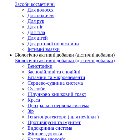
Засоби косметичні
Для волосся
Для обличчя
Для рук
Для ніг
Для тіла
Для дітей
Для ротової порожнини
Інтимні змазки
Біологічно активні добавки (дієтичні добавки)
Біологічно активні добавки (дієтичні добавки)
Венотоніки
Заспокійливі та снодійні
Вітаміни та мікроелементи
Серцево-судинна система
Суглоби
Шлунково-кишковий тракт
Краса
Центральна нервова система
Зір
Гепатопротектори ( для печінки )
Противірусні та імунітет
Ендокринна система
Жіноче здоров'я
Чоловіче здоров'я