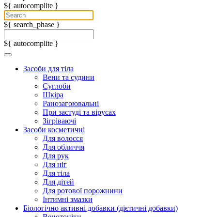
${ autocomplite }
${ search_phase }
${ autocomplite }
Засоби для тіла
Вени та судини
Суглоби
Шкіра
Ранозагоювальні
При застуді та вірусах
Зігріваючі
Засоби косметичні
Для волосся
Для обличчя
Для рук
Для ніг
Для тіла
Для дітей
Для ротової порожнини
Інтимні змазки
Біологічно активні добавки (дієтичні добавки)
Венотоніки