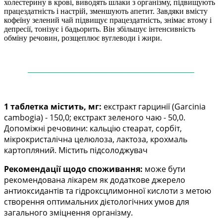
холестерину в крові, виводять шлаки з організму, підвищують
працездатність і настрій, зменшують апетит. Завдяки вмісту
кофеїну зелений чай підвищує працездатність, знімає втому і
депресії, тонізує і бадьорить. Він збільшує інтенсивність
обміну речовин, розщеплює вуглеводи і жири.
——
——
——
——
——
——
——
——
——
——
—
1 таблетка містить, мг:
екстракт гарцинії (Garcinia
cambogia) - 150,0; екстракт зеленого чаю - 50,0.
Допоміжні речовини: кальцію стеарат, сорбіт,
мікрокристалічна целюлоза, лактоза, крохмаль
картопляний. Містить підсолоджувач
Рекомендації щодо споживання:
може бути
рекомендована лікарем як додаткове джерело
антиоксидантів та гідроксцлимонної кислоти з метою
створення оптимальних дієтологічних умов для
загального зміцнення організму.