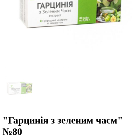
"Гарцинія з зеленим чаєм"
№80