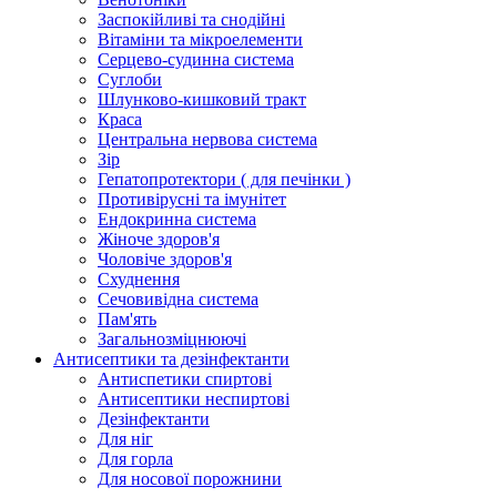
Заспокійливі та снодійні
Вітаміни та мікроелементи
Серцево-судинна система
Суглоби
Шлунково-кишковий тракт
Краса
Центральна нервова система
Зір
Гепатопротектори ( для печінки )
Противірусні та імунітет
Ендокринна система
Жіноче здоров'я
Чоловіче здоров'я
Схуднення
Сечовивідна система
Пам'ять
Загальнозміцнюючі
Антисептики та дезінфектанти
Антиспетики спиртові
Антисептики неспиртові
Дезінфектанти
Для ніг
Для горла
Для носової порожнини