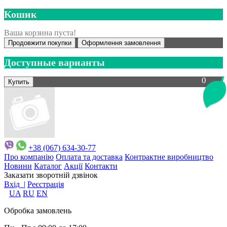
Кошик
Ваша корзина пуста!
Продовжити покупки
Оформлення замовлення
Доступные варианты
0
+38 (067) 634-30-77
Про компанію
Оплата та доставка
Контрактне виробництво
Новини
Каталог
Акції
Контакти
Заказати зворотній дзвінок
Вхід |
Реєстрація
UA
RU
EN
Обробка замовлень