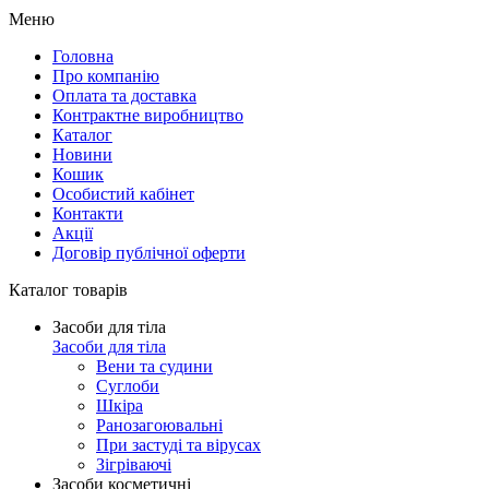
Меню
Головна
Про компанію
Оплата та доставка
Контрактне виробництво
Каталог
Новини
Кошик
Особистий кабінет
Контакти
Акції
Договір публічної оферти
Каталог товарів
Засоби для тіла
Засоби для тіла
Вени та судини
Суглоби
Шкіра
Ранозагоювальні
При застуді та вірусах
Зігріваючі
Засоби косметичні