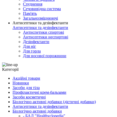
Схуднення
Сечовивідна система
Пам'ять
Загальнозміцнюючі
Антисептики та дезінфектанти
Антисептики та дезінфектанти
Антиспетики спиртові
Антисептики неспиртові
Дезінфектанти
Для ніг
Для горла
Для носової порожнини
Категорії
Акційні товари
Новинки
Засоби для тіла
Профілактичні крем-бальзами
Засоби косметичні
Біологічно активні добавки (дієтичні добавки)
Антисептики та дезінфектанти
Біологічно активні добавки
- БАД "Healthyclopedia"