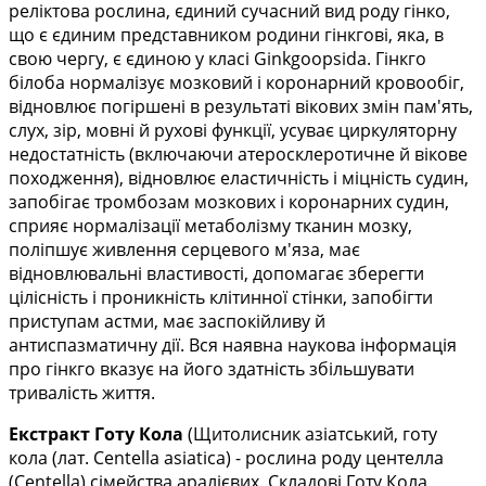
реліктова рослина, єдиний сучасний вид роду гінко,
що є єдиним представником родини гінкгові, яка, в
свою чергу, є єдиною у класі Ginkgoopsida. Гінкго
білоба нормалізує мозковий і коронарний кровообіг,
відновлює погіршені в результаті вікових змін пам'ять,
слух, зір, мовні й рухові функції, усуває циркуляторну
недостатність (включаючи атеросклеротичне й вікове
походження), відновлює еластичність і міцність судин,
запобігає тромбозам мозкових і коронарних судин,
сприяє нормалізації метаболізму тканин мозку,
поліпшує живлення серцевого м'яза, має
відновлювальні властивості, допомагає зберегти
цілісність і проникність клітинної стінки, запобігти
приступам астми, має заспокійливу й
антиспазматичну дії. Вся наявна наукова інформація
про гінкго вказує на його здатність збільшувати
тривалість життя.
Екстракт Готу Кола
(Щитолисник азіатський, готу
кола (лат. Centella asiatica) - рослина роду центелла
(Centella) сімейства аралієвих. Складові Готу Кола