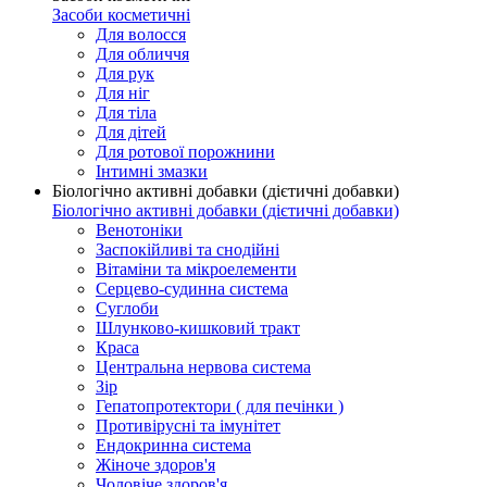
Засоби косметичні
Для волосся
Для обличчя
Для рук
Для ніг
Для тіла
Для дітей
Для ротової порожнини
Інтимні змазки
Біологічно активні добавки (дієтичні добавки)
Біологічно активні добавки (дієтичні добавки)
Венотоніки
Заспокійливі та снодійні
Вітаміни та мікроелементи
Серцево-судинна система
Суглоби
Шлунково-кишковий тракт
Краса
Центральна нервова система
Зір
Гепатопротектори ( для печінки )
Противірусні та імунітет
Ендокринна система
Жіноче здоров'я
Чоловіче здоров'я