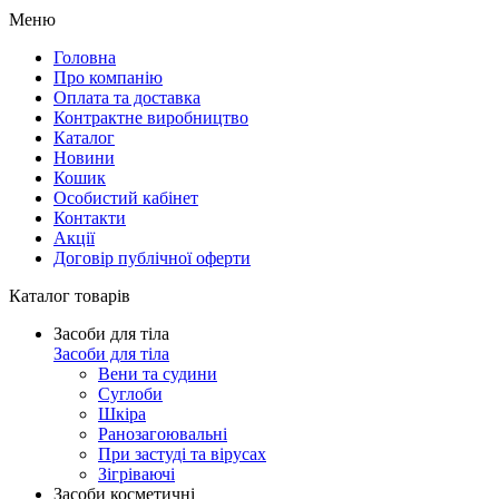
Меню
Головна
Про компанію
Оплата та доставка
Контрактне виробництво
Каталог
Новини
Кошик
Особистий кабінет
Контакти
Акції
Договір публічної оферти
Каталог товарів
Засоби для тіла
Засоби для тіла
Вени та судини
Суглоби
Шкіра
Ранозагоювальні
При застуді та вірусах
Зігріваючі
Засоби косметичні