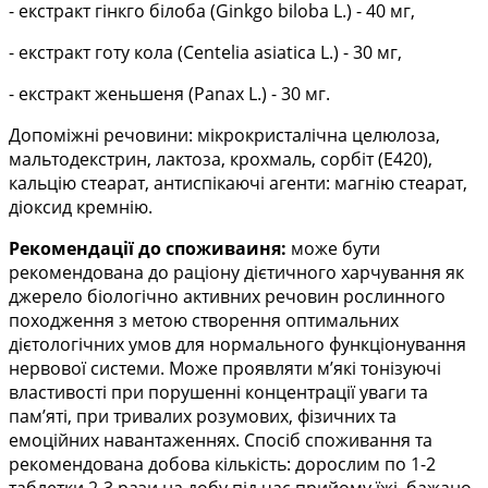
- екстракт гінкго білоба (Ginkgo biloba L.) - 40 мг,
- екстракт готу кола (Centelia asiatica L.) - 30 мг,
- екстракт женьшеня (Panax L.) - 30 мг.
Допоміжні речовини: мікрокристалічна целюлоза,
мальтодекстрин, лактоза, крохмаль, сорбіт (Е420),
кальцію стеарат, антиспікаючі агенти: магнію стеарат,
діоксид кремнію.
Рекомендації до споживаиня:
може бути
рекомендована до раціону дієтичного харчування як
джерело біологічно активних речовин рослинного
походження з метою створення оптимальних
дієтологічних умов для нормального функціонування
нервової системи. Може проявляти м’які тонізуючі
властивості при порушенні концентрації уваги та
пам’яті, при тривалих розумових, фізичних та
емоційних навантаженнях. Спосіб споживання та
рекомендована добова кількість: дорослим по 1-2