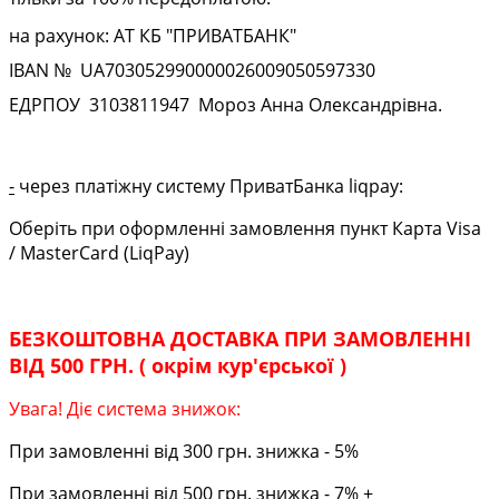
на рахунок: АТ КБ "ПРИВАТБАНК"
IBAN № UA
703052990000026009050597330
ЕДРПОУ
3103811947
Мороз Анна Олександрівна.
-
через платіжну систему ПриватБанка liqpay:
Оберіть при оформленні замовлення пункт Карта Visa
/ MasterCard (LiqPay)
БЕЗКОШТОВНА ДОСТАВКА ПРИ ЗАМОВЛЕННІ
ВІД 500 ГРН. ( окрім кур'єрської )
Увага! Діє система знижок:
При замовленні від 300 грн. знижка - 5%
При замовленні від 500 грн. знижка - 7% +