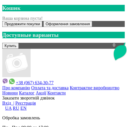
Кошик
Ваша корзина пуста!
Продовжити покупки
Оформлення замовлення
Доступные варианты
0
+38 (067) 634-30-77
Про компанію
Оплата та доставка
Контрактне виробництво
Новини
Каталог
Акції
Контакти
Заказати зворотній дзвінок
Вхід |
Реєстрація
UA
RU
EN
Обробка замовлень