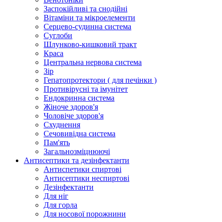
Заспокійливі та снодійні
Вітаміни та мікроелементи
Серцево-судинна система
Суглоби
Шлунково-кишковий тракт
Краса
Центральна нервова система
Зір
Гепатопротектори ( для печінки )
Противірусні та імунітет
Ендокринна система
Жіноче здоров'я
Чоловіче здоров'я
Схуднення
Сечовивідна система
Пам'ять
Загальнозміцнюючі
Антисептики та дезінфектанти
Антиспетики спиртові
Антисептики неспиртові
Дезінфектанти
Для ніг
Для горла
Для носової порожнини