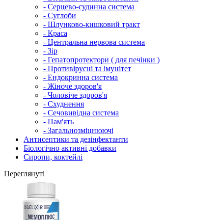
- Серцево-судинна система
- Суглоби
- Шлунково-кишковий тракт
- Краса
- Центральна нервова система
- Зір
- Гепатопротектори ( для печінки )
- Противірусні та імунітет
- Ендокринна система
- Жіноче здоров'я
- Чоловіче здоров'я
- Схуднення
- Сечовивідна система
- Пам'ять
- Загальнозміцнюючі
Антисептики та дезінфектанти
Біологічно активні добавки
Сиропи, коктейлі
Переглянуті