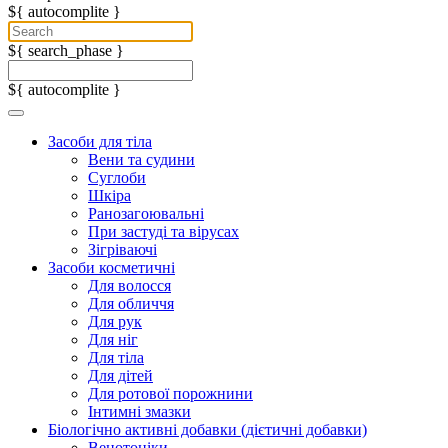
${ autocomplite }
${ search_phase }
${ autocomplite }
Засоби для тіла
Вени та судини
Суглоби
Шкіра
Ранозагоювальні
При застуді та вірусах
Зігріваючі
Засоби косметичні
Для волосся
Для обличчя
Для рук
Для ніг
Для тіла
Для дітей
Для ротової порожнини
Інтимні змазки
Біологічно активні добавки (дієтичні добавки)
Венотоніки