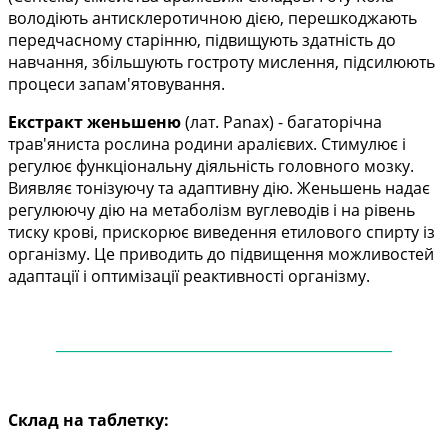
володіють антисклеротичною дією, перешкоджають
передчасному старінню, підвищують здатність до
навчання, збільшують гостроту мислення, підсилюють
процеси запам'ятовування.
Екстракт женьшеню
(лат. Panax) - багаторічна
трав'яниста рослина родини аралієвих. Стимулює і
регулює функціональну діяльність головного мозку.
Виявляє тонізуючу та адаптивну дію. Женьшень надає
регулюючу дію на метаболізм вуглеводів і на рівень
тиску крові, прискорює виведення етилового спирту із
організму. Це приводить до підвищення можливостей
адаптації і оптимізації реактивності організму.
——
——
——
——
——
——
——
——
——
——
—
Склад на таблетку: