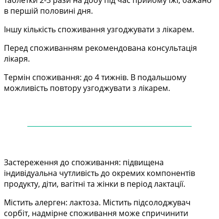
таблетки 2-3 рази на добу під час прийому їжі, бажано
в першій половині дня.
Іншу кількість споживання узгоджувати з лікарем.
Перед споживанням рекомендована консультація
лікаря.
Термін споживання: до 4 тижнів. В подальшому
можливість повтору узгоджувати з лікарем.
——
——
——
——
——
——
——
——
——
——
—
Застереження до споживання: підвищена
індивідуальна чутливість до окремих компонентів
продукту, діти, вагітні та жінки в період лактації.
Містить алерген: лактоза. Містить підсолоджувач
сорбіт, надмірне споживання може спричинити