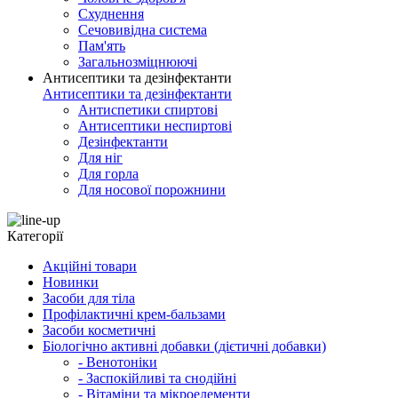
Схуднення
Сечовивідна система
Пам'ять
Загальнозміцнюючі
Антисептики та дезінфектанти
Антисептики та дезінфектанти
Антиспетики спиртові
Антисептики неспиртові
Дезінфектанти
Для ніг
Для горла
Для носової порожнини
Категорії
Акційні товари
Новинки
Засоби для тіла
Профілактичні крем-бальзами
Засоби косметичні
Біологічно активні добавки (дієтичні добавки)
- Венотоніки
- Заспокійливі та снодійні
- Вітаміни та мікроелементи