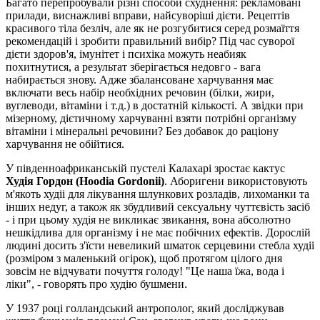
Багато перепробували різні способи схуднення: рекламовані
прилади, виснажливі вправи, найсуворіші дієти. Рецептів
красивого тіла безліч, але як не розгубитися серед розмаїття
рекомендацій і зробити правильний вибір? Під час суворої
дієти здоров'я, імунітет і психіка можуть неабияк
похитнутися, а результат зберігається недовго - вага
набирається знову. Адже збалансоване харчування має
включати весь набір необхідних речовин (білки, жири,
вуглеводи, вітаміни і т.д.) в достатній кількості. А звідки при
мізерному, дієтичному харчуванні взяти потрібні організму
вітаміни і мінеральні речовини? Без добавок до раціону
харчування не обійтися.
У південноафриканській пустелі Калахарі зростає кактус
Худія Гордон (Hoodia Gordonii)
. Аборигени використовують
м'якоть худіі для лікування шлункових розладів, лихоманки та
інших недуг, а також як збудливий сексуальну чуттєвість засіб
- і при цьому худія не викликає звикання, вона абсолютно
нешкідлива для організму і не має побічних ефектів. Дорослій
людині досить з'їсти невеликий шматок серцевини стебла худіі
(розміром з маленький огірок), щоб протягом цілого дня
зовсім не відчувати почуття голоду! "Це наша їжа, вода і
ліки", - говорять про худію бушмени.
У 1937 році голландський антрополог, який досліджував