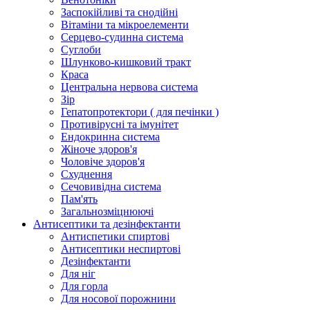
Заспокійливі та снодійні
Вітаміни та мікроелементи
Серцево-судинна система
Суглоби
Шлунково-кишковий тракт
Краса
Центральна нервова система
Зір
Гепатопротектори ( для печінки )
Противірусні та імунітет
Ендокринна система
Жіноче здоров'я
Чоловіче здоров'я
Схуднення
Сечовивідна система
Пам'ять
Загальнозміцнюючі
Антисептики та дезінфектанти
Антиспетики спиртові
Антисептики неспиртові
Дезінфектанти
Для ніг
Для горла
Для носової порожнини