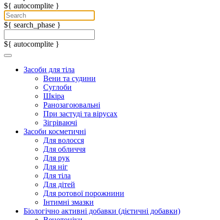
${ autocomplite }
${ search_phase }
${ autocomplite }
Засоби для тіла
Вени та судини
Суглоби
Шкіра
Ранозагоювальні
При застуді та вірусах
Зігріваючі
Засоби косметичні
Для волосся
Для обличчя
Для рук
Для ніг
Для тіла
Для дітей
Для ротової порожнини
Інтимні змазки
Біологічно активні добавки (дієтичні добавки)
Венотоніки