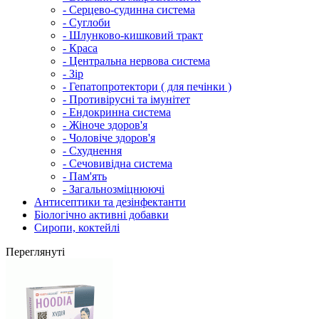
- Серцево-судинна система
- Суглоби
- Шлунково-кишковий тракт
- Краса
- Центральна нервова система
- Зір
- Гепатопротектори ( для печінки )
- Противірусні та імунітет
- Ендокринна система
- Жіноче здоров'я
- Чоловіче здоров'я
- Схуднення
- Сечовивідна система
- Пам'ять
- Загальнозміцнюючі
Антисептики та дезінфектанти
Біологічно активні добавки
Сиропи, коктейлі
Переглянуті