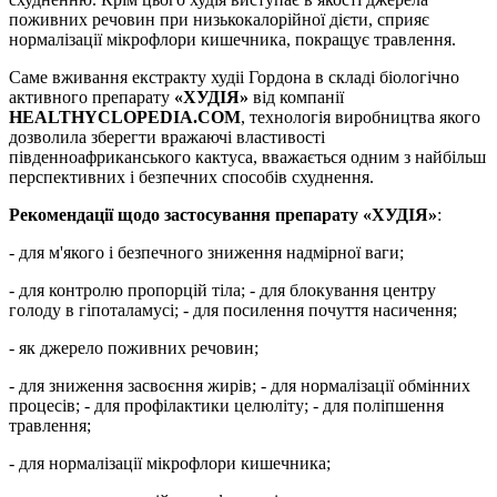
поживних речовин при низькокалорійної дієти, сприяє
нормалізації мікрофлори кишечника, покращує травлення.
Саме вживання екстракту худіі Гордона в складі біологічно
активного препарату
«Х
УДІЯ
»
від компанії
HEALTHYCLOPEDIA.COM
, технологія виробництва якого
дозволила зберегти вражаючі властивості
південноафриканського кактуса, вважається одним з найбільш
перспективних і безпечних способів схуднення.
Рекомендації щодо застосування
препарату
«Х
УДІЯ
»
:
- для м'якого і безпечного зниження надмірної ваги;
- для контролю пропорцій тіла; - для блокування центру
голоду в гіпоталамусі; - для посилення почуття насичення;
- як джерело поживних речовин;
- для зниження засвоєння жирів; - для нормалізації обмінних
процесів; - для профілактики целюліту; - для поліпшення
травлення;
- для нормалізації мікрофлори кишечника;