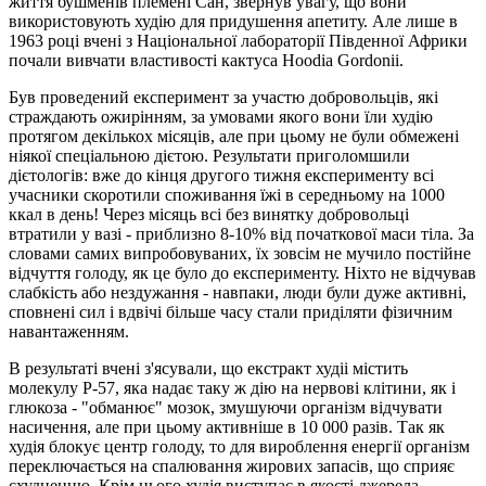
життя бушменів племені Сан, звернув увагу, що вони
використовують худію для придушення апетиту. Але лише в
1963 році вчені з Національної лабораторії Південної Африки
почали вивчати властивості кактуса Hoodia Gordonii.
Був проведений експеримент за участю добровольців, які
страждають ожирінням, за умовами якого вони їли худію
протягом декількох місяців, але при цьому не були обмежені
ніякої спеціальною дієтою. Результати приголомшили
дієтологів: вже до кінця другого тижня експерименту всі
учасники скоротили споживання їжі в середньому на 1000
ккал в день! Через місяць всі без винятку добровольці
втратили у вазі - приблизно 8-10% від початкової маси тіла. За
словами самих випробовуваних, їх зовсім не мучило постійне
відчуття голоду, як це було до експерименту. Ніхто не відчував
слабкість або нездужання - навпаки, люди були дуже активні,
сповнені сил і вдвічі більше часу стали приділяти фізичним
навантаженням.
В результаті вчені з'ясували, що екстракт худіі містить
молекулу Р-57, яка надає таку ж дію на нервові клітини, як і
глюкоза - "обманює" мозок, змушуючи організм відчувати
насичення, але при цьому активніше в 10 000 разів. Так як
худія блокує центр голоду, то для вироблення енергії організм
переключається на спалювання жирових запасів, що сприяє
схудненню. Крім цього худія виступає в якості джерела