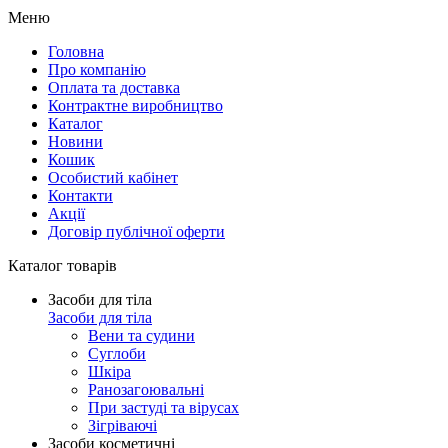
Меню
Головна
Про компанію
Оплата та доставка
Контрактне виробництво
Каталог
Новини
Кошик
Особистий кабінет
Контакти
Акції
Договір публічної оферти
Каталог товарів
Засоби для тіла
Засоби для тіла
Вени та судини
Суглоби
Шкіра
Ранозагоювальні
При застуді та вірусах
Зігріваючі
Засоби косметичні