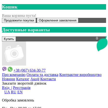
Кошик
Ваша корзина пуста!
Продовжити покупки
Оформлення замовлення
Доступные варианты
0
+38 (067) 634-30-77
Про компанію
Оплата та доставка
Контрактне виробництво
Новини
Каталог
Акції
Контакти
Заказати зворотній дзвінок
Вхід |
Реєстрація
UA
RU
EN
Обробка замовлень