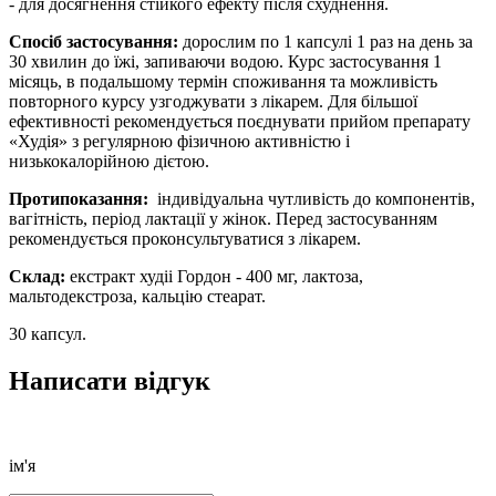
- для досягнення стійкого ефекту після схуднення.
Спосіб застосування:
дорослим по 1 капсулі 1 раз на день за
30 хвилин до їжі, запиваючи водою. Курс застосування 1
місяць, в подальшому термін споживання та можливість
повторного курсу узгоджувати з лікарем. Для більшої
ефективності рекомендується поєднувати прийом препарату
«Худія» з регулярною фізичною активністю і
низькокалорійною дієтою.
Протипоказання:
індивідуальна чутливість до компонентів,
вагітність, період лактації у жінок. Перед застосуванням
рекомендується проконсультуватися з лікарем.
Склад:
екстракт худіі Гордон - 400 мг, лактоза,
мальтодекстроза, кальцію стеарат.
30 капсул.
Написати відгук
ім'я