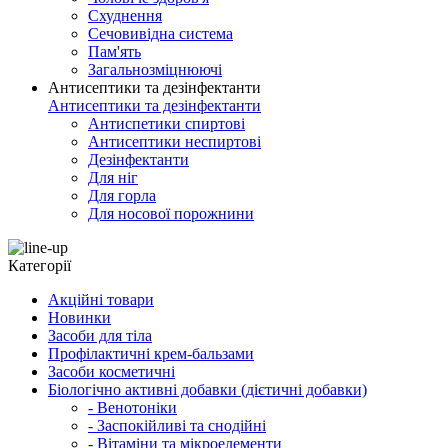
Схуднення
Сечовивідна система
Пам'ять
Загальнозміцнюючі
Антисептики та дезінфектанти
Антисептики та дезінфектанти
Антиспетики спиртові
Антисептики неспиртові
Дезінфектанти
Для ніг
Для горла
Для носової порожнини
Категорії
Акційні товари
Новинки
Засоби для тіла
Профілактичні крем-бальзами
Засоби косметичні
Біологічно активні добавки (дієтичні добавки)
- Венотоніки
- Заспокійливі та снодійні
- Вітаміни та мікроелементи