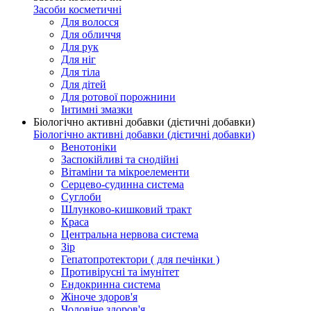
Засоби косметичні
Для волосся
Для обличчя
Для рук
Для ніг
Для тіла
Для дітей
Для ротової порожнини
Інтимні змазки
Біологічно активні добавки (дієтичні добавки)
Біологічно активні добавки (дієтичні добавки)
Венотоніки
Заспокійливі та снодійні
Вітаміни та мікроелементи
Серцево-судинна система
Суглоби
Шлунково-кишковий тракт
Краса
Центральна нервова система
Зір
Гепатопротектори ( для печінки )
Противірусні та імунітет
Ендокринна система
Жіноче здоров'я
Чоловіче здоров'я