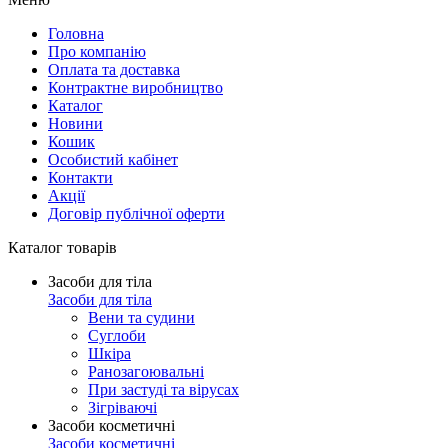
Головна
Про компанію
Оплата та доставка
Контрактне виробництво
Каталог
Новини
Кошик
Особистий кабінет
Контакти
Акції
Договір публічної оферти
Каталог товарів
Засоби для тіла
Засоби для тіла
Вени та судини
Суглоби
Шкіра
Ранозагоювальні
При застуді та вірусах
Зігріваючі
Засоби косметичні
Засоби косметичні