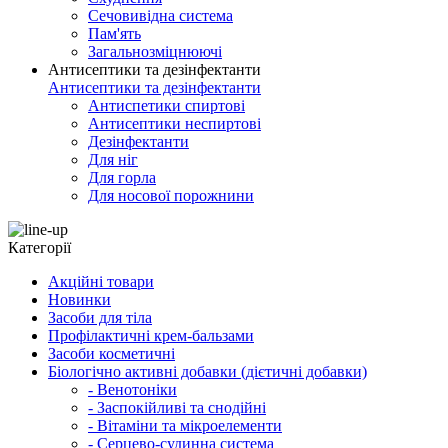
Сечовивідна система
Пам'ять
Загальнозміцнюючі
Антисептики та дезінфектанти
Антисептики та дезінфектанти
Антиспетики спиртові
Антисептики неспиртові
Дезінфектанти
Для ніг
Для горла
Для носової порожнини
Категорії
Акційні товари
Новинки
Засоби для тіла
Профілактичні крем-бальзами
Засоби косметичні
Біологічно активні добавки (дієтичні добавки)
- Венотоніки
- Заспокійливі та снодійні
- Вітаміни та мікроелементи
- Серцево-судинна система