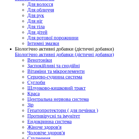
Для волосся
Для обличчя
Для рук
Для ніг
Для тіла
Для дітей
Для ротової порожнини
Інтимні змазки
Біологічно активні добавки (дієтичні добавки)
Біологічно активні добавки (дієтичні добавки)
Венотоніки
Заспокійливі та снодійні
Вітаміни та мікроелементи
Серцево-судинна система
Суглоби
Шлунково-кишковий тракт
Краса
Центральна нервова система
Зір
Гепатопротектори ( для печінки )
Противірусні та імунітет
Ендокринна система
Жіноче здоров'я
Чоловіче здоров'я
Схуднення