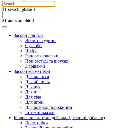
${ search_phase }
${ autocomplite }
Засоби для тіла
Вени та судини
Суглоби
Шкіра
Ранозагоювальні
При застуді та вірусах
Зігріваючі
Засоби косметичні
Для волосся
Для обличчя
Для рук
Для ніг
Для тіла
Для дітей
Для ротової порожнини
Інтимні змазки
Біологічно активні добавки (дієтичні добавки)
Венотоніки
Заспокійливі та снодійні