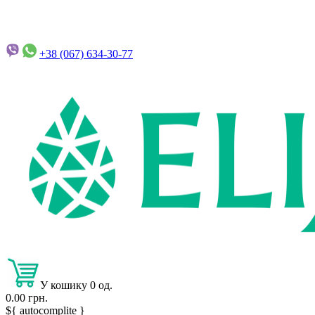
+38 (067)
634-30-77
У кошику 0 од.
0.00 грн.
${ autocomplite }