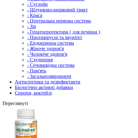
- Суглоби
- Шлунково-кишковий тракт
- Краса
- Центральна нервова система
- Зір
- Гепатопротектори ( для печінки )
- Противірусні та імунітет
- Ендокринна система
- Жіноче здоров'я
- Чоловіче здоров'я
- Схуднення
- Сечовивідна система
- Пам'ять
- Загальнозміцнюючі
Антисептики та дезінфектанти
Біологічно активні добавки
Сиропи, коктейлі
Переглянуті