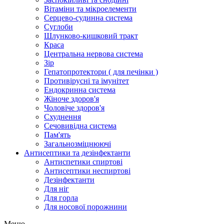
Вітаміни та мікроелементи
Серцево-судинна система
Суглоби
Шлунково-кишковий тракт
Краса
Центральна нервова система
Зір
Гепатопротектори ( для печінки )
Противірусні та імунітет
Ендокринна система
Жіноче здоров'я
Чоловіче здоров'я
Схуднення
Сечовивідна система
Пам'ять
Загальнозміцнюючі
Антисептики та дезінфектанти
Антиспетики спиртові
Антисептики неспиртові
Дезінфектанти
Для ніг
Для горла
Для носової порожнини
Меню