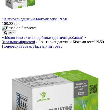
"Антиоксидантний Біокомплекс" №50
168.00 грн.
»
Біологічно активні добавки (дієтичні добавки)
»
Загальнозміцнюючі
» "Антиоксидантний Біокомплекс" №50
Попередній товар
Наступний товар