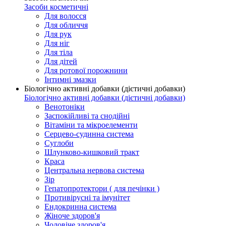
Засоби косметичні
Для волосся
Для обличчя
Для рук
Для ніг
Для тіла
Для дітей
Для ротової порожнини
Інтимні змазки
Біологічно активні добавки (дієтичні добавки)
Біологічно активні добавки (дієтичні добавки)
Венотоніки
Заспокійливі та снодійні
Вітаміни та мікроелементи
Серцево-судинна система
Суглоби
Шлунково-кишковий тракт
Краса
Центральна нервова система
Зір
Гепатопротектори ( для печінки )
Противірусні та імунітет
Ендокринна система
Жіноче здоров'я
Чоловіче здоров'я