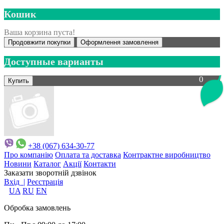
Кошик
Ваша корзина пуста!
Продовжити покупки
Оформлення замовлення
Доступные варианты
0
+38 (067) 634-30-77
Про компанію
Оплата та доставка
Контрактне виробництво
Новини
Каталог
Акції
Контакти
Заказати зворотній дзвінок
Вхід |
Реєстрація
UA
RU
EN
Обробка замовлень