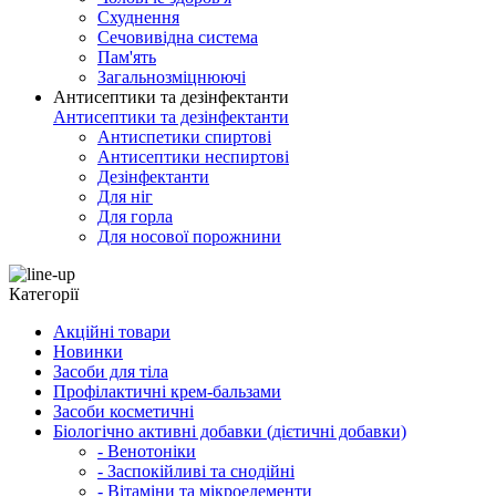
Схуднення
Сечовивідна система
Пам'ять
Загальнозміцнюючі
Антисептики та дезінфектанти
Антисептики та дезінфектанти
Антиспетики спиртові
Антисептики неспиртові
Дезінфектанти
Для ніг
Для горла
Для носової порожнини
Категорії
Акційні товари
Новинки
Засоби для тіла
Профілактичні крем-бальзами
Засоби косметичні
Біологічно активні добавки (дієтичні добавки)
- Венотоніки
- Заспокійливі та снодійні
- Вітаміни та мікроелементи