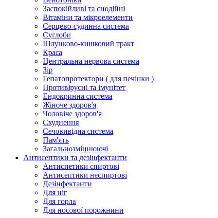
Заспокійливі та снодійні
Вітаміни та мікроелементи
Серцево-судинна система
Суглоби
Шлунково-кишковий тракт
Краса
Центральна нервова система
Зір
Гепатопротектори ( для печінки )
Противірусні та імунітет
Ендокринна система
Жіноче здоров'я
Чоловіче здоров'я
Схуднення
Сечовивідна система
Пам'ять
Загальнозміцнюючі
Антисептики та дезінфектанти
Антиспетики спиртові
Антисептики неспиртові
Дезінфектанти
Для ніг
Для горла
Для носової порожнини