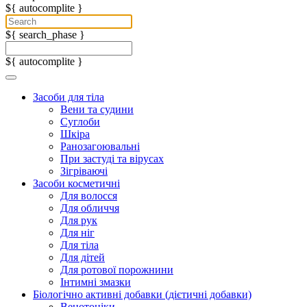
${ autocomplite }
${ search_phase }
${ autocomplite }
Засоби для тіла
Вени та судини
Суглоби
Шкіра
Ранозагоювальні
При застуді та вірусах
Зігріваючі
Засоби косметичні
Для волосся
Для обличчя
Для рук
Для ніг
Для тіла
Для дітей
Для ротової порожнини
Інтимні змазки
Біологічно активні добавки (дієтичні добавки)
Венотоніки