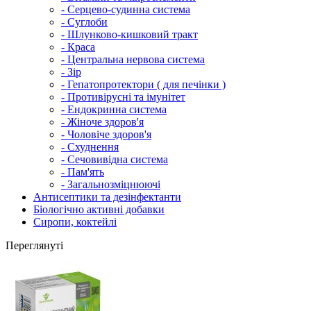
- Серцево-судинна система
- Суглоби
- Шлунково-кишковий тракт
- Краса
- Центральна нервова система
- Зір
- Гепатопротектори ( для печінки )
- Противірусні та імунітет
- Ендокринна система
- Жіноче здоров'я
- Чоловіче здоров'я
- Схуднення
- Сечовивідна система
- Пам'ять
- Загальнозміцнюючі
Антисептики та дезінфектанти
Біологічно активні добавки
Сиропи, коктейлі
Переглянуті