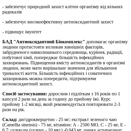
- забезпечує природний захист клітин організму від вільних
радикалів
- забезпечує високоефективну антиоксидантний захист
- підвищує імунітет
БАД "Антиоксидантний Біокомплекс"
допомагає організму
людини протистояти впливам зовнішніх факторів,
забрудненого навколишнього середовища, куріння, радіації,
побутової хімії, попереджає більшість інфекційних
захворювань. Підвищення вмісту антиоксидантів в організмі
людини, може мати вирішальне значення для збільшення
тривалості життя. Більшість інфекційних і соматичних
захворювань можна попередити, підтримуючи
антиоксидантний захист.
Спосіб застосування:
дорослим і підліткам з 16 років по 1
капсулі 2 рази на день за годину до прийому їжі. Курс
прийому 1-2 місяці, який рекомендується повторювати 2-3
рази на рік.
Склад:
дигідрокверцетин - 25 мг; екстракт зеленого чаю
(Сamellia sinensis) - 75 мг, вітаміни: А - 2500 МО, С - 25 мг, Е -
6,7; селексен (селену - 10 мкг) -0,043 мг, цинку аспарагинат