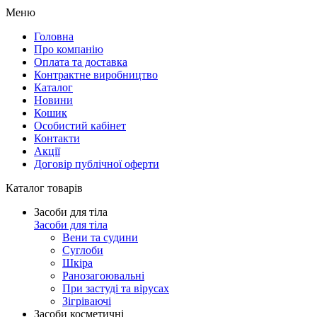
Меню
Головна
Про компанію
Оплата та доставка
Контрактне виробництво
Каталог
Новини
Кошик
Особистий кабінет
Контакти
Акції
Договір публічної оферти
Каталог товарів
Засоби для тіла
Засоби для тіла
Вени та судини
Суглоби
Шкіра
Ранозагоювальні
При застуді та вірусах
Зігріваючі
Засоби косметичні