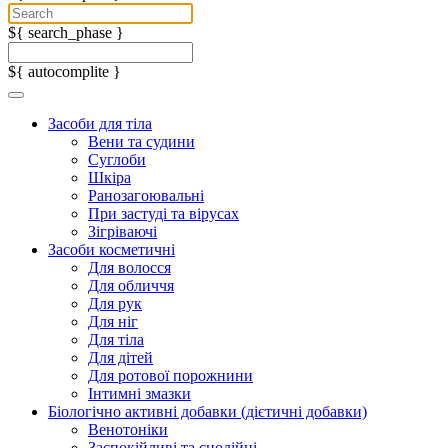
${ search_phase }
${ autocomplite }
Засоби для тіла
Вени та судини
Суглоби
Шкіра
Ранозагоювальні
При застуді та вірусах
Зігріваючі
Засоби косметичні
Для волосся
Для обличчя
Для рук
Для ніг
Для тіла
Для дітей
Для ротової порожнини
Інтимні змазки
Біологічно активні добавки (дієтичні добавки)
Венотоніки
Заспокійливі та снодійні