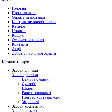
Головна
Про компанію
Оплата та доставка
Контрактне виробництво
Каталог
Новини
Кошик
Особистий кабінет
Контакти
Акції
Договір публічної оферти
Каталог товарів
Засоби для тіла
Засоби для тіла
Вени та судини
Суглоби
Шкіра
Ранозагоювальні
При застуді та вірусах
Зігріваючі
Засоби косметичні
Засоби косметичні