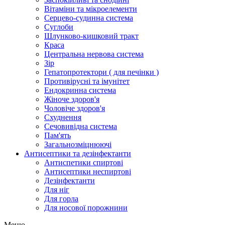
Вітаміни та мікроелементи
Серцево-судинна система
Суглоби
Шлунково-кишковий тракт
Краса
Центральна нервова система
Зір
Гепатопротектори ( для печінки )
Противірусні та імунітет
Ендокринна система
Жіноче здоров'я
Чоловіче здоров'я
Схуднення
Сечовивідна система
Пам'ять
Загальнозміцнюючі
Антисептики та дезінфектанти
Антиспетики спиртові
Антисептики неспиртові
Дезінфектанти
Для ніг
Для горла
Для носової порожнини
Меню