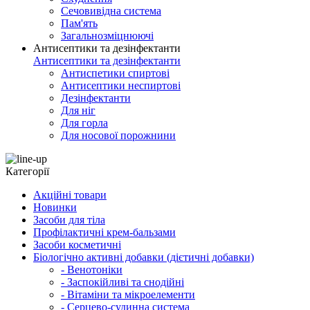
Сечовивідна система
Пам'ять
Загальнозміцнюючі
Антисептики та дезінфектанти
Антисептики та дезінфектанти
Антиспетики спиртові
Антисептики неспиртові
Дезінфектанти
Для ніг
Для горла
Для носової порожнини
Категорії
Акційні товари
Новинки
Засоби для тіла
Профілактичні крем-бальзами
Засоби косметичні
Біологічно активні добавки (дієтичні добавки)
- Венотоніки
- Заспокійливі та снодійні
- Вітаміни та мікроелементи
- Серцево-судинна система