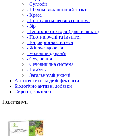
- Суглоби
- Шлунково-кишковий тракт
- Краса
- Центральна нервова система
- Зір
- Гепатопротектори ( для печінки )
- Противірусні та імунітет
- Ендокринна система
- Жіноче здоров'я
- Чоловіче здоров'я
- Схуднення
- Сечовивідна система
- Пам'ять
- Загальнозміцнюючі
Антисептики та дезінфектанти
Біологічно активні добавки
Сиропи, коктейлі
Переглянуті