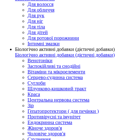
Для волосся
Для обличчя
Для рук
Для ніг
Для тіла
Для дітей
Для ротової порожнини
Інтимні змазки
Біологічно активні добавки (дієтичні добавки)
Біологічно активні добавки (дієтичні добавки)
Венотоніки
Заспокійливі та снодійні
Вітаміни та мікроелементи
Серцево-судинна система
Суглоби
Шлунково-кишковий тракт
Краса
Центральна нервова система
Зір
Гепатопротектори ( для печінки )
Противірусні та імунітет
Ендокринна система
Жіноче здоров'я
Чоловіче здоров'я
Схуднення