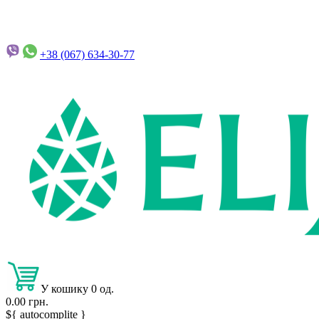
+38 (067)
634-30-77
У кошику 0 од.
0.00 грн.
${ autocomplite }