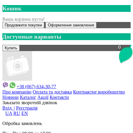
Кошик
Ваша корзина пуста!
Продовжити покупки
Оформлення замовлення
Доступные варианты
0
+38 (067) 634-30-77
Про компанію
Оплата та доставка
Контрактне виробництво
Новини
Каталог
Акції
Контакти
Заказати зворотній дзвінок
Вхід |
Реєстрація
UA
RU
EN
Обробка замовлень