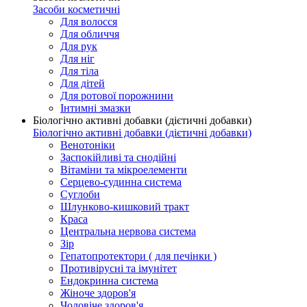
Засоби косметичні
Для волосся
Для обличчя
Для рук
Для ніг
Для тіла
Для дітей
Для ротової порожнини
Інтимні змазки
Біологічно активні добавки (дієтичні добавки)
Біологічно активні добавки (дієтичні добавки)
Венотоніки
Заспокійливі та снодійні
Вітаміни та мікроелементи
Серцево-судинна система
Суглоби
Шлунково-кишковий тракт
Краса
Центральна нервова система
Зір
Гепатопротектори ( для печінки )
Противірусні та імунітет
Ендокринна система
Жіноче здоров'я
Чоловіче здоров'я