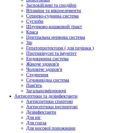
Заспокійливі та снодійні
Вітаміни та мікроелементи
Серцево-судинна система
Суглоби
Шлунково-кишковий тракт
Краса
Центральна нервова система
Зір
Гепатопротектори ( для печінки )
Противірусні та імунітет
Ендокринна система
Жіноче здоров'я
Чоловіче здоров'я
Схуднення
Сечовивідна система
Пам'ять
Загальнозміцнюючі
Антисептики та дезінфектанти
Антиспетики спиртові
Антисептики неспиртові
Дезінфектанти
Для ніг
Для горла
Для носової порожнини