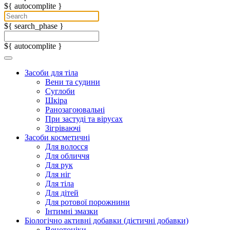
${ autocomplite }
${ search_phase }
${ autocomplite }
Засоби для тіла
Вени та судини
Суглоби
Шкіра
Ранозагоювальні
При застуді та вірусах
Зігріваючі
Засоби косметичні
Для волосся
Для обличчя
Для рук
Для ніг
Для тіла
Для дітей
Для ротової порожнини
Інтимні змазки
Біологічно активні добавки (дієтичні добавки)
Венотоніки