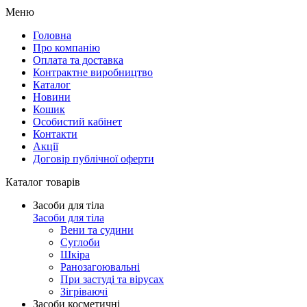
Меню
Головна
Про компанію
Оплата та доставка
Контрактне виробництво
Каталог
Новини
Кошик
Особистий кабінет
Контакти
Акції
Договір публічної оферти
Каталог товарів
Засоби для тіла
Засоби для тіла
Вени та судини
Суглоби
Шкіра
Ранозагоювальні
При застуді та вірусах
Зігріваючі
Засоби косметичні