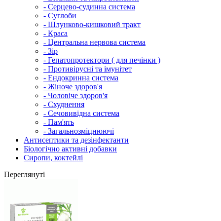
- Серцево-судинна система
- Суглоби
- Шлунково-кишковий тракт
- Краса
- Центральна нервова система
- Зір
- Гепатопротектори ( для печінки )
- Противірусні та імунітет
- Ендокринна система
- Жіноче здоров'я
- Чоловіче здоров'я
- Схуднення
- Сечовивідна система
- Пам'ять
- Загальнозміцнюючі
Антисептики та дезінфектанти
Біологічно активні добавки
Сиропи, коктейлі
Переглянуті