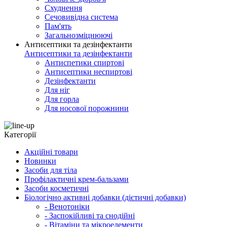
Схуднення
Сечовивідна система
Пам'ять
Загальнозміцнюючі
Антисептики та дезінфектанти
Антисептики та дезінфектанти
Антиспетики спиртові
Антисептики неспиртові
Дезінфектанти
Для ніг
Для горла
Для носової порожнини
Категорії
Акційні товари
Новинки
Засоби для тіла
Профілактичні крем-бальзами
Засоби косметичні
Біологічно активні добавки (дієтичні добавки)
- Венотоніки
- Заспокійливі та снодійні
- Вітаміни та мікроелементи