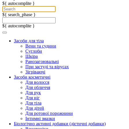
${ autocomplite }
${ search_phase }
${ autocomplite }
Засоби для тіла
Вени та судини
Суглоби
Шкіра
Ранозагоювальні
При застуді та вірусах
Зігріваючі
Засоби косметичні
Для волосся
Для обличчя
Для рук
Для ніг
Для тіла
Для дітей
Для ротової порожнини
Інтимні змазки
Біологічно активні добавки (дієтичні добавки)
Венотоніки