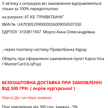
У зв'язку з ситуацією всі замовлення відправляються
тільки за 100% передоплатою:
на рахунок: АТ КБ "ПРИВАТБАНК"
IBAN № UA
703052990000026009050597330
ЕДРПОУ
3103811947
Мороз Анна Олександрівна.
-
через платіжну систему ПриватБанка liqpay:
Оберіть при оформленні замовлення пункт Карта Visa
/ MasterCard (LiqPay)
БЕЗКОШТОВНА ДОСТАВКА ПРИ ЗАМОВЛЕННІ
ВІД 500 ГРН. ( окрім кур'єрської )
Увага! Діє система знижок:
При замовленні від 300 грн. знижка - 5%