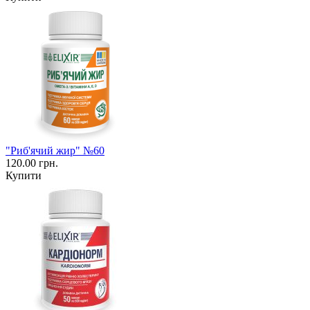
"Риб'ячий жир" №60
120.00 грн.
Купити