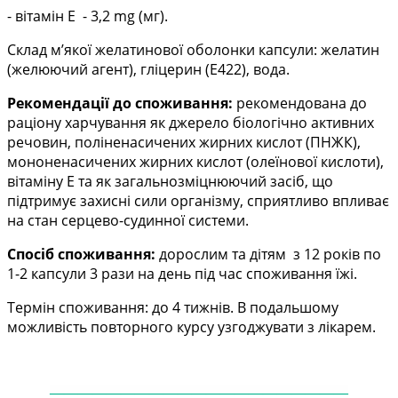
- вітамін Е - 3,2 mg (мг).
Склад м’якої желатинової оболонки капсули: желатин
(желюючий агент), гліцерин (Е422), вода.
Рекомендації до споживання:
рекомендована до
раціону харчування як джерело біологічно активних
речовин, поліненасичених жирних кислот (ПНЖК),
мононенасичених жирних кислот (олеїнової кислоти),
вітаміну Е та як загальнозміцнюючий засіб, що
підтримує захисні сили організму, сприятливо впливає
на стан серцево-судинної системи.
Спосіб споживання:
дорослим та дітям з 12 років по
1-2 капсули 3 рази на день під час споживання їжі.
Термін споживання: до 4 тижнів. В подальшому
можливість повторного курсу узгоджувати з лікарем.
——
——
——
——
——
——
——
——
——
——
—