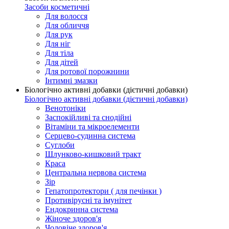
Засоби косметичні
Для волосся
Для обличчя
Для рук
Для ніг
Для тіла
Для дітей
Для ротової порожнини
Інтимні змазки
Біологічно активні добавки (дієтичні добавки)
Біологічно активні добавки (дієтичні добавки)
Венотоніки
Заспокійливі та снодійні
Вітаміни та мікроелементи
Серцево-судинна система
Суглоби
Шлунково-кишковий тракт
Краса
Центральна нервова система
Зір
Гепатопротектори ( для печінки )
Противірусні та імунітет
Ендокринна система
Жіноче здоров'я
Чоловіче здоров'я