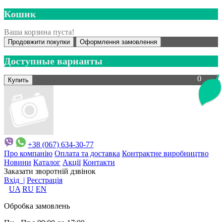
Кошик
Ваша корзина пуста!
Продовжити покупки
Оформлення замовлення
Доступные варианты
0
+38 (067) 634-30-77
Про компанію
Оплата та доставка
Контрактне виробництво
Новини
Каталог
Акції
Контакти
Заказати зворотній дзвінок
Вхід |
Реєстрація
UA
RU
EN
Обробка замовлень