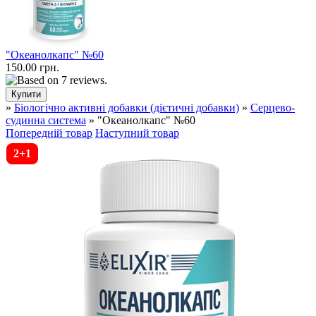
"Океанолкапс" №60
150.00 грн.
»
Біологічно активні добавки (дієтичні добавки)
»
Серцево-
судинна система
» "Океанолкапс" №60
Попередній товар
Наступний товар
2+1