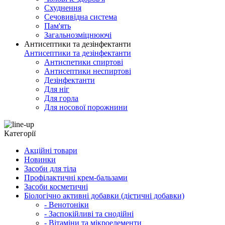
Схуднення
Сечовивідна система
Пам'ять
Загальнозміцнюючі
Антисептики та дезінфектанти
Антисептики та дезінфектанти
Антиспетики спиртові
Антисептики неспиртові
Дезінфектанти
Для ніг
Для горла
Для носової порожнини
Категорії
Акційні товари
Новинки
Засоби для тіла
Профілактичні крем-бальзами
Засоби косметичні
Біологічно активні добавки (дієтичні добавки)
- Венотоніки
- Заспокійливі та снодійні
- Вітаміни та мікроелементи