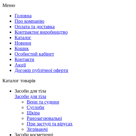
Меню
Головна
Про компанію
Оплата та доставка
Контрактне виробництво
Каталог
Новини
Кошик
Особистий кабінет
Контакти
Акції
Договір публічної оферти
Каталог товарів
Засоби для тіла
Засоби для тіла
Вени та судини
Суглоби
Шкіра
Ранозагоювальні
При застуді та вірусах
Зігріваючі
Засоби косметичні