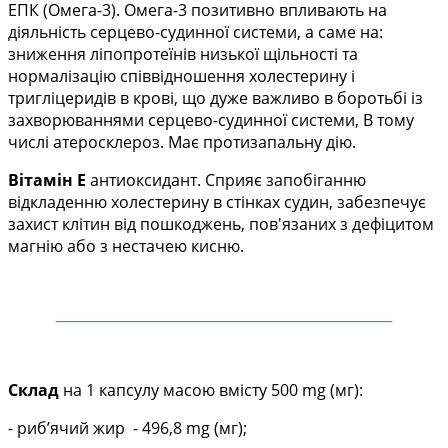
ЕПК (Омега-3). Омега-3 позитивно впливають на
діяльність серцево-судинної системи, а саме на:
зниження ліпопротеїнів низької щільності та
нормалізацію співвідношення холестерину і
тригліцеридів в крові, що дуже важливо в боротьбі із
захворюваннями серцево-судинної системи, B тому
числі атеросклероз. Має протизапальну дію.
Вітамін Е
антиоксидант. Сприяє запобіганню
відкладенню холестерину в стінках судин, забезпечує
захист клітин від пошкоджень, пов'язаних з дефіцитом
магнію або з нестачею кисню.
——
——
——
——
——
——
——
——
——
——
—
Склад
на 1 капсулу масою вмісту 500 mg (мг):
- риб’ячий жир - 496,8 mg (мг);