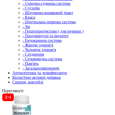
- Серцево-судинна система
- Суглоби
- Шлунково-кишковий тракт
- Краса
- Центральна нервова система
- Зір
- Гепатопротектори ( для печінки )
- Противірусні та імунітет
- Ендокринна система
- Жіноче здоров'я
- Чоловіче здоров'я
- Схуднення
- Сечовивідна система
- Пам'ять
- Загальнозміцнюючі
Антисептики та дезінфектанти
Біологічно активні добавки
Сиропи, коктейлі
Переглянуті
2+1