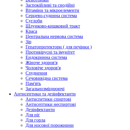
Заспокійливі та снодійні
Вітаміни та мікроелементи
Серцево-судинна система
Суглоби
Шлунково-кишковий тракт
Краса
Центральна нервова система
Зір
Гепатопротектори ( для печінки )
Противірусні та імунітет
Ендокринна система
Жіноче здоров'я
Чоловіче здоров'я
Схуднення
Сечовивідна система
Пам'ять
Загальнозміцнюючі
Антисептики та дезінфектанти
Антиспетики спиртові
Антисептики неспиртові
Дезінфектанти
Для ніг
Для горла
Для носової порожнини