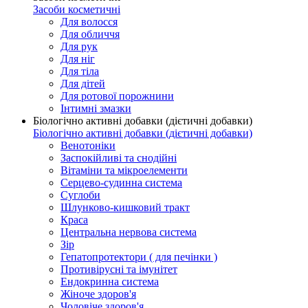
Засоби косметичні
Для волосся
Для обличчя
Для рук
Для ніг
Для тіла
Для дітей
Для ротової порожнини
Інтимні змазки
Біологічно активні добавки (дієтичні добавки)
Біологічно активні добавки (дієтичні добавки)
Венотоніки
Заспокійливі та снодійні
Вітаміни та мікроелементи
Серцево-судинна система
Суглоби
Шлунково-кишковий тракт
Краса
Центральна нервова система
Зір
Гепатопротектори ( для печінки )
Противірусні та імунітет
Ендокринна система
Жіноче здоров'я
Чоловіче здоров'я