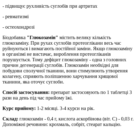
- підвищує рухливість суглобів при артритах
- ревматизмі
- остеохондрозі
Біодобавка
"Глюкозамін"
містить велику кількість
глюкозаміну. При рухах суглобів протеоглікани весь час
руйнуються і вимагають постійної заміни. Якщо глюкозаміну
в організмі не вистачає, вироблення протеогліканів
порушується. Тому дефіцит глюкозаміну - одна з головних
причин дегенерації суглобів. Глюкозамін необхідні для
побудови сполучної тканини, вони стимулюють утворення
колагену, сприяють поліпшенню харчування хрящової
тканини, яка оточує суглоби.
Спосіб застосування:
препарат застосовують по 1 таблетці 3
рази на день під час прийому їжі.
Курс прийому:
1-2 місяці. 3-4 курси на рік.
Склад:
глюкозамін - 0,4 г, кислота аскорбінова (віт. С) - 0,03 г.
Допоміжні речовини: крохмаль, собріт, стеарат кальцію.