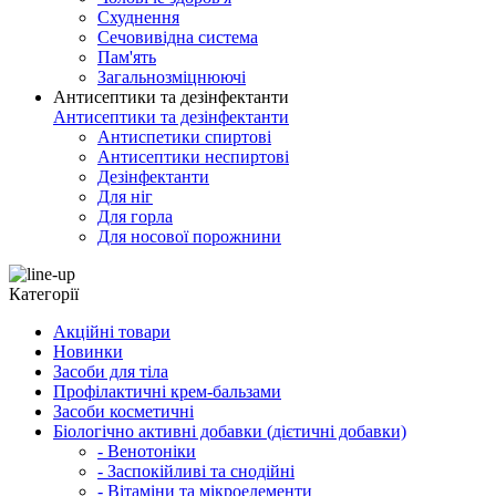
Схуднення
Сечовивідна система
Пам'ять
Загальнозміцнюючі
Антисептики та дезінфектанти
Антисептики та дезінфектанти
Антиспетики спиртові
Антисептики неспиртові
Дезінфектанти
Для ніг
Для горла
Для носової порожнини
Категорії
Акційні товари
Новинки
Засоби для тіла
Профілактичні крем-бальзами
Засоби косметичні
Біологічно активні добавки (дієтичні добавки)
- Венотоніки
- Заспокійливі та снодійні
- Вітаміни та мікроелементи