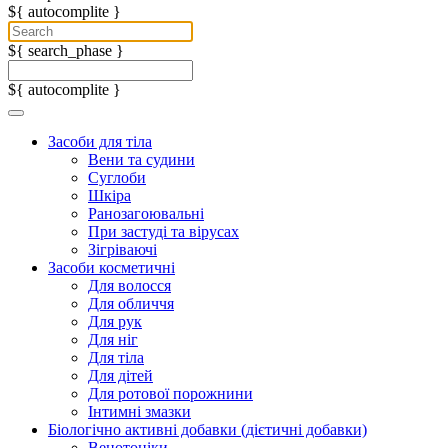
${ autocomplite }
${ search_phase }
${ autocomplite }
Засоби для тіла
Вени та судини
Суглоби
Шкіра
Ранозагоювальні
При застуді та вірусах
Зігріваючі
Засоби косметичні
Для волосся
Для обличчя
Для рук
Для ніг
Для тіла
Для дітей
Для ротової порожнини
Інтимні змазки
Біологічно активні добавки (дієтичні добавки)
Венотоніки