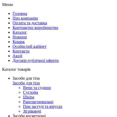
Меню
Головна
Про компанію
Оплата та доставка
Контрактне виробництво
Каталог
Новини
Кошик
Особистий кабінет
Контакти
Акції
Договір публічної оферти
Каталог товарів
Засоби для тіла
Засоби для тіла
Вени та судини
Суглоби
Шкіра
Ранозагоювальні
При застуді та вірусах
Зігріваючі
Засоби косметичні