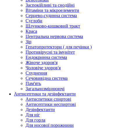
Заспокійливі та снодійні
Вітаміни та мікроелементи
Серцево-судинна система
Суглоби
Шлунково-кишковий тракт
Краса
Центральна нервова система
Зір
Гепатопротектори ( для печінки )
Противірусні та імунітет
Ендокринна система
Жіноче здоров'я
Чоловіче здоров'я
Схуднення
Сечовивідна система
Пам'ять
Загальнозміцнюючі
Антисептики та дезінфектанти
Антиспетики спиртові
Антисептики неспиртові
Дезінфектанти
Для ніг
Для горла
Для носової порожнини