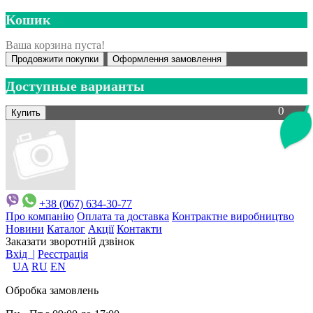
Кошик
Ваша корзина пуста!
Продовжити покупки
Оформлення замовлення
Доступные варианты
0
+38 (067) 634-30-77
Про компанію
Оплата та доставка
Контрактне виробництво
Новини
Каталог
Акції
Контакти
Заказати зворотній дзвінок
Вхід |
Реєстрація
UA
RU
EN
Обробка замовлень