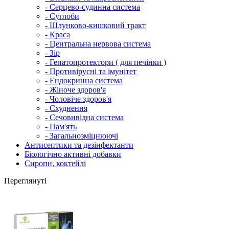
- Серцево-судинна система
- Суглоби
- Шлунково-кишковий тракт
- Краса
- Центральна нервова система
- Зір
- Гепатопротектори ( для печінки )
- Противірусні та імунітет
- Ендокринна система
- Жіноче здоров'я
- Чоловіче здоров'я
- Схуднення
- Сечовивідна система
- Пам'ять
- Загальнозміцнюючі
Антисептики та дезінфектанти
Біологічно активні добавки
Сиропи, коктейлі
Переглянуті