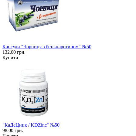
Капсули "Чорниця з бета-каротином" №50
132.00 грн.
Купити
"КаДеЦинк / KDZinc" №50
98.00 грн.
Купити