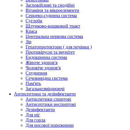
Заспокійливі та снодійні
Вітаміни та мікроелементи
Серцево-судинна система
Суглоби
Шлунково-кишковий тракт
Краса
Центральна нервова система
Зір
Гепатопротектори ( для печінки )
Противірусні та імунітет
Ендокринна система
Жіноче здоров'я
Чоловіче здоров'я
Схуднення
Сечовивідна система
Пам'ять
Загальнозміцнюючі
Антисептики та дезінфектанти
Антиспетики спиртові
Антисептики неспиртові
Дезінфектанти
Для ніг
Для горла
Для носової порожнини