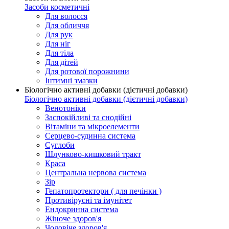
Засоби косметичні
Для волосся
Для обличчя
Для рук
Для ніг
Для тіла
Для дітей
Для ротової порожнини
Інтимні змазки
Біологічно активні добавки (дієтичні добавки)
Біологічно активні добавки (дієтичні добавки)
Венотоніки
Заспокійливі та снодійні
Вітаміни та мікроелементи
Серцево-судинна система
Суглоби
Шлунково-кишковий тракт
Краса
Центральна нервова система
Зір
Гепатопротектори ( для печінки )
Противірусні та імунітет
Ендокринна система
Жіноче здоров'я
Чоловіче здоров'я