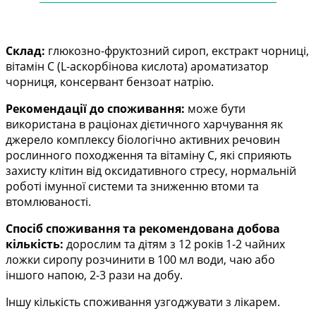
——
——
——
——
——
——
——
——
——
——
—
Склад:
глюкозно-фруктозний сироп, екстракт чорниці,
вітамін С (L-аскорбінова кислота) ароматизатор
чорниця, консервант бензоат натрію.
Рекомендації до споживання:
може бути
використана в раціонах дієтичного харчування як
джерело комплексу біологічно активних речовин
рослинного походження та вітаміну С, які сприяють
захисту клітин від оксидативного стресу, нормальній
роботі імунної системи та зниженню втоми та
втомлюваності.
Спосіб споживання та рекомендована добова
кількість:
дорослим та дітям з 12 років 1-2 чайних
ложки сиропу розчинити в 100 мл води, чаю або
іншого напою, 2-3 рази на добу.
Іншу кількість споживання узгоджувати з лікарем.