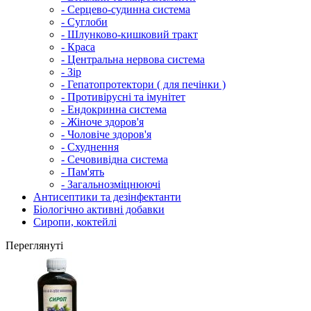
- Серцево-судинна система
- Суглоби
- Шлунково-кишковий тракт
- Краса
- Центральна нервова система
- Зір
- Гепатопротектори ( для печінки )
- Противірусні та імунітет
- Ендокринна система
- Жіноче здоров'я
- Чоловіче здоров'я
- Схуднення
- Сечовивідна система
- Пам'ять
- Загальнозміцнюючі
Антисептики та дезінфектанти
Біологічно активні добавки
Сиропи, коктейлі
Переглянуті