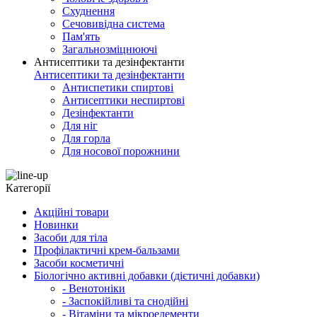
Схуднення
Сечовивідна система
Пам'ять
Загальнозміцнюючі
Антисептики та дезінфектанти
Антисептики та дезінфектанти
Антиспетики спиртові
Антисептики неспиртові
Дезінфектанти
Для ніг
Для горла
Для носової порожнини
Категорії
Акційні товари
Новинки
Засоби для тіла
Профілактичні крем-бальзами
Засоби косметичні
Біологічно активні добавки (дієтичні добавки)
- Венотоніки
- Заспокійливі та снодійні
- Вітаміни та мікроелементи