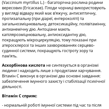
(Vaccinium myrtillus L.) - багаторічна рослина родини
вересових (Ericaceae). Плоди чорниці використовують
у вигляді відвару який має в’яжучу, антисептичну,
протизапальну (при діареї, ентероколіті) та
загальнозміцнювальну, детоксикаційну, полівітамінну,
антианемічну дію. Антоціани мають
капілярозміцнювальну, антиоксидантну дію,
покращують мікроциркуляцію, тому показані при
атеросклерозі та інших захворюваннях серцево-
судинної системи, покращують гостроту зору та
пам’ять.
Аскорбінова кислота
не синтезується в організмі
людини і надходить лише з продуктами харчування.
Вітамін С виконує в організмі два основні завдання:
забезпечення імунного захисту і стабілізації психічної
діяльності.
Вітамін С сприяє:
- нормальній роботі імунної системи під час та після