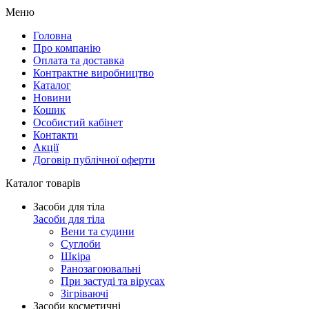
Меню
Головна
Про компанію
Оплата та доставка
Контрактне виробництво
Каталог
Новини
Кошик
Особистий кабінет
Контакти
Акції
Договір публічної оферти
Каталог товарів
Засоби для тіла
Засоби для тіла
Вени та судини
Суглоби
Шкіра
Ранозагоювальні
При застуді та вірусах
Зігріваючі
Засоби косметичні