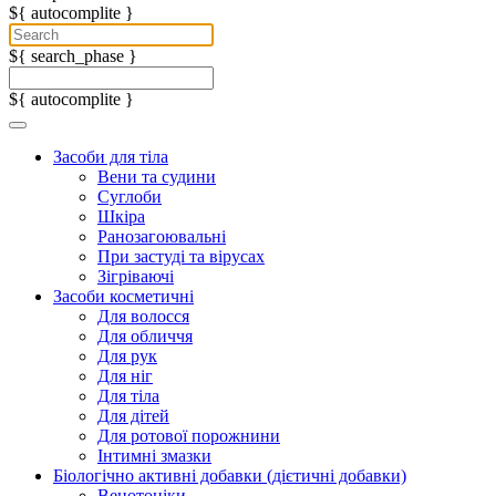
${ autocomplite }
${ search_phase }
${ autocomplite }
Засоби для тіла
Вени та судини
Суглоби
Шкіра
Ранозагоювальні
При застуді та вірусах
Зігріваючі
Засоби косметичні
Для волосся
Для обличчя
Для рук
Для ніг
Для тіла
Для дітей
Для ротової порожнини
Інтимні змазки
Біологічно активні добавки (дієтичні добавки)
Венотоніки