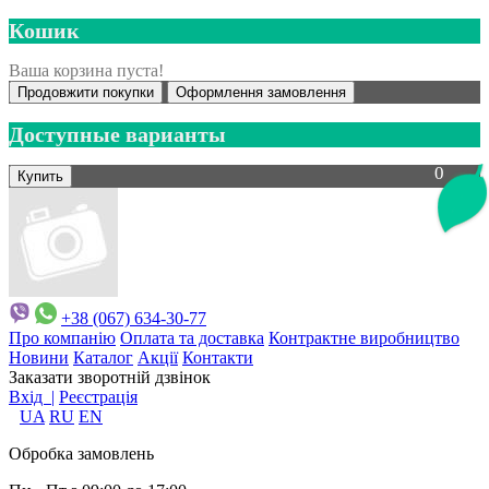
Кошик
Ваша корзина пуста!
Продовжити покупки
Оформлення замовлення
Доступные варианты
0
+38 (067) 634-30-77
Про компанію
Оплата та доставка
Контрактне виробництво
Новини
Каталог
Акції
Контакти
Заказати зворотній дзвінок
Вхід |
Реєстрація
UA
RU
EN
Обробка замовлень