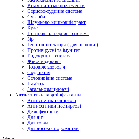
Вітаміни та мікроелементи
Серцево-судинна система
Суглоби
Шлунково-кишковий тракт
Краса
Центральна нервова система
Зір
Гепатопротектори ( для печінки )
Противірусні та імунітет
Ендокринна система
Жіноче здоров'я
Чоловіче здоров'я
Схуднення
Сечовивідна система
Пам'ять
Загальнозміцнюючі
Антисептики та дезінфектанти
Антиспетики спиртові
Антисептики неспиртові
Дезінфектанти
Для ніг
Для горла
Для носової порожнини
Меню