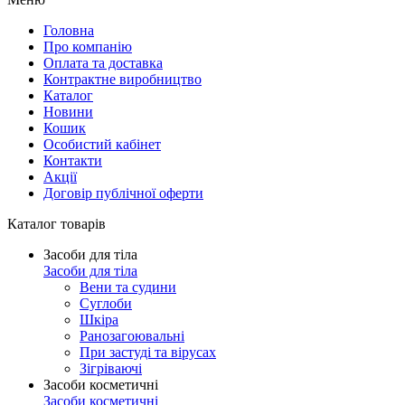
Головна
Про компанію
Оплата та доставка
Контрактне виробництво
Каталог
Новини
Кошик
Особистий кабінет
Контакти
Акції
Договір публічної оферти
Каталог товарів
Засоби для тіла
Засоби для тіла
Вени та судини
Суглоби
Шкіра
Ранозагоювальні
При застуді та вірусах
Зігріваючі
Засоби косметичні
Засоби косметичні