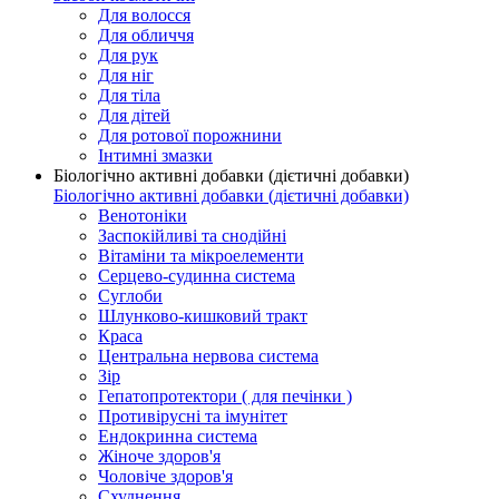
Для волосся
Для обличчя
Для рук
Для ніг
Для тіла
Для дітей
Для ротової порожнини
Інтимні змазки
Біологічно активні добавки (дієтичні добавки)
Біологічно активні добавки (дієтичні добавки)
Венотоніки
Заспокійливі та снодійні
Вітаміни та мікроелементи
Серцево-судинна система
Суглоби
Шлунково-кишковий тракт
Краса
Центральна нервова система
Зір
Гепатопротектори ( для печінки )
Противірусні та імунітет
Ендокринна система
Жіноче здоров'я
Чоловіче здоров'я
Схуднення