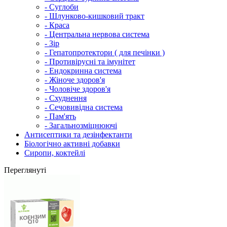
- Суглоби
- Шлунково-кишковий тракт
- Краса
- Центральна нервова система
- Зір
- Гепатопротектори ( для печінки )
- Противірусні та імунітет
- Ендокринна система
- Жіноче здоров'я
- Чоловіче здоров'я
- Схуднення
- Сечовивідна система
- Пам'ять
- Загальнозміцнюючі
Антисептики та дезінфектанти
Біологічно активні добавки
Сиропи, коктейлі
Переглянуті