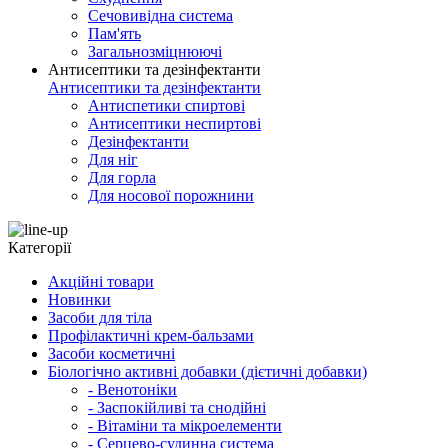
Сечовивідна система
Пам'ять
Загальнозміцнюючі
Антисептики та дезінфектанти
Антисептики та дезінфектанти
Антиспетики спиртові
Антисептики неспиртові
Дезінфектанти
Для ніг
Для горла
Для носової порожнини
Категорії
Акційні товари
Новинки
Засоби для тіла
Профілактичні крем-бальзами
Засоби косметичні
Біологічно активні добавки (дієтичні добавки)
- Венотоніки
- Заспокійливі та снодійні
- Вітаміни та мікроелементи
- Серцево-судинна система