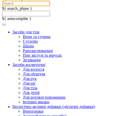
${ search_phase }
${ autocomplite }
Засоби для тіла
Вени та судини
Суглоби
Шкіра
Ранозагоювальні
При застуді та вірусах
Зігріваючі
Засоби косметичні
Для волосся
Для обличчя
Для рук
Для ніг
Для тіла
Для дітей
Для ротової порожнини
Інтимні змазки
Біологічно активні добавки (дієтичні добавки)
Венотоніки
Заспокійливі та снодійні