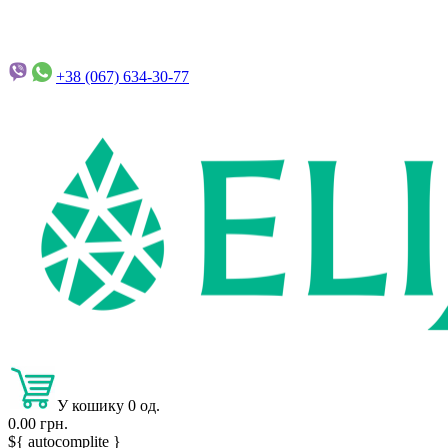
+38 (067)
634-30-77
У кошику 0 од.
0.00 грн.
${ autocomplite }