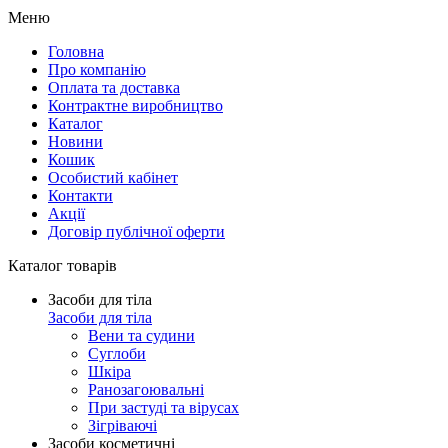
Меню
Головна
Про компанію
Оплата та доставка
Контрактне виробництво
Каталог
Новини
Кошик
Особистий кабінет
Контакти
Акції
Договір публічної оферти
Каталог товарів
Засоби для тіла
Засоби для тіла
Вени та судини
Суглоби
Шкіра
Ранозагоювальні
При застуді та вірусах
Зігріваючі
Засоби косметичні