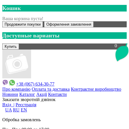
Кошик
Ваша корзина пуста!
Продовжити покупки
Оформлення замовлення
Доступные варианты
0
+38 (067) 634-30-77
Про компанію
Оплата та доставка
Контрактне виробництво
Новини
Каталог
Акції
Контакти
Заказати зворотній дзвінок
Вхід |
Реєстрація
UA
RU
EN
Обробка замовлень