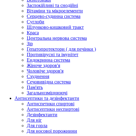
Заспокійливі та снодійні
Вітаміни та мікроелементи
Серцево-судинна система
Суглоби
Шлунково-кишковий тракт
Краса
Центральна нервова система
Зір
Гепатопротектори ( для печінки )
Противірусні та імунітет
Ендокринна система
Жіноче здоров'я
Чоловіче здоров'я
Схуднення
Сечовивідна система
Пам'ять
Загальнозміцнюючі
Антисептики та дезінфектанти
Антиспетики спиртові
Антисептики неспиртові
Дезінфектанти
Для ніг
Для горла
Для носової порожнини