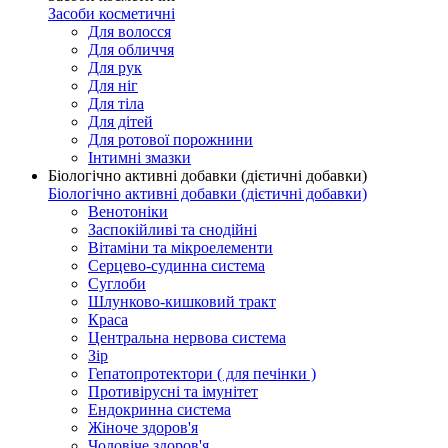
Засоби косметичні
Для волосся
Для обличчя
Для рук
Для ніг
Для тіла
Для дітей
Для ротової порожнини
Інтимні змазки
Біологічно активні добавки (дієтичні добавки)
Біологічно активні добавки (дієтичні добавки)
Венотоніки
Заспокійливі та снодійні
Вітаміни та мікроелементи
Серцево-судинна система
Суглоби
Шлунково-кишковий тракт
Краса
Центральна нервова система
Зір
Гепатопротектори ( для печінки )
Противірусні та імунітет
Ендокринна система
Жіноче здоров'я
Чоловіче здоров'я