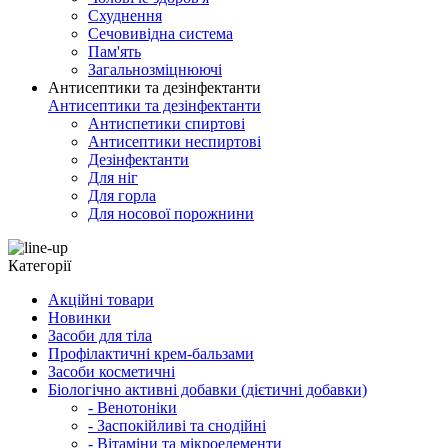
Схуднення
Сечовивідна система
Пам'ять
Загальнозміцнюючі
Антисептики та дезінфектанти
Антисептики та дезінфектанти
Антиспетики спиртові
Антисептики неспиртові
Дезінфектанти
Для ніг
Для горла
Для носової порожнини
Категорії
Акційні товари
Новинки
Засоби для тіла
Профілактичні крем-бальзами
Засоби косметичні
Біологічно активні добавки (дієтичні добавки)
- Венотоніки
- Заспокійливі та снодійні
- Вітаміни та мікроелементи