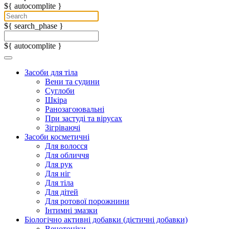
${ autocomplite }
${ search_phase }
${ autocomplite }
Засоби для тіла
Вени та судини
Суглоби
Шкіра
Ранозагоювальні
При застуді та вірусах
Зігріваючі
Засоби косметичні
Для волосся
Для обличчя
Для рук
Для ніг
Для тіла
Для дітей
Для ротової порожнини
Інтимні змазки
Біологічно активні добавки (дієтичні добавки)
Венотоніки