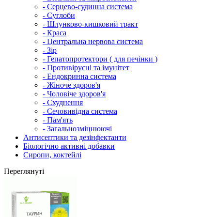
- Серцево-судинна система
- Суглоби
- Шлунково-кишковий тракт
- Краса
- Центральна нервова система
- Зір
- Гепатопротектори ( для печінки )
- Противірусні та імунітет
- Ендокринна система
- Жіноче здоров'я
- Чоловіче здоров'я
- Схуднення
- Сечовивідна система
- Пам'ять
- Загальнозміцнюючі
Антисептики та дезінфектанти
Біологічно активні добавки
Сиропи, коктейлі
Переглянуті