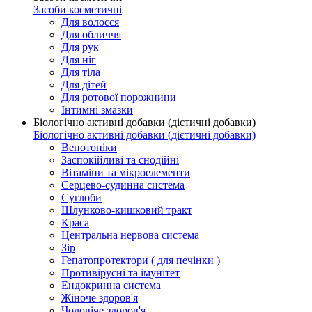
Засоби косметичні
Для волосся
Для обличчя
Для рук
Для ніг
Для тіла
Для дітей
Для ротової порожнини
Інтимні змазки
Біологічно активні добавки (дієтичні добавки)
Біологічно активні добавки (дієтичні добавки)
Венотоніки
Заспокійливі та снодійні
Вітаміни та мікроелементи
Серцево-судинна система
Суглоби
Шлунково-кишковий тракт
Краса
Центральна нервова система
Зір
Гепатопротектори ( для печінки )
Противірусні та імунітет
Ендокринна система
Жіноче здоров'я
Чоловіче здоров'я