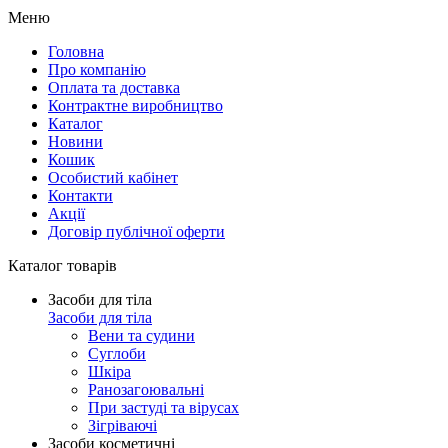
Меню
Головна
Про компанію
Оплата та доставка
Контрактне виробництво
Каталог
Новини
Кошик
Особистий кабінет
Контакти
Акції
Договір публічної оферти
Каталог товарів
Засоби для тіла
Засоби для тіла
Вени та судини
Суглоби
Шкіра
Ранозагоювальні
При застуді та вірусах
Зігріваючі
Засоби косметичні