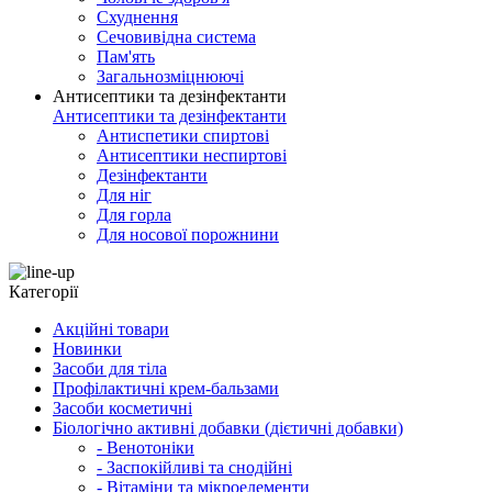
Схуднення
Сечовивідна система
Пам'ять
Загальнозміцнюючі
Антисептики та дезінфектанти
Антисептики та дезінфектанти
Антиспетики спиртові
Антисептики неспиртові
Дезінфектанти
Для ніг
Для горла
Для носової порожнини
Категорії
Акційні товари
Новинки
Засоби для тіла
Профілактичні крем-бальзами
Засоби косметичні
Біологічно активні добавки (дієтичні добавки)
- Венотоніки
- Заспокійливі та снодійні
- Вітаміни та мікроелементи