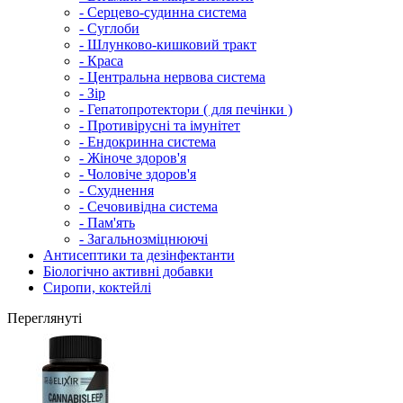
- Серцево-судинна система
- Суглоби
- Шлунково-кишковий тракт
- Краса
- Центральна нервова система
- Зір
- Гепатопротектори ( для печінки )
- Противірусні та імунітет
- Ендокринна система
- Жіноче здоров'я
- Чоловіче здоров'я
- Схуднення
- Сечовивідна система
- Пам'ять
- Загальнозміцнюючі
Антисептики та дезінфектанти
Біологічно активні добавки
Сиропи, коктейлі
Переглянуті