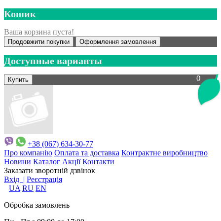
Кошик
Ваша корзина пуста!
Продовжити покупки
Оформлення замовлення
Доступные варианты
0
+38 (067) 634-30-77
Про компанію
Оплата та доставка
Контрактне виробництво
Новини
Каталог
Акції
Контакти
Заказати зворотній дзвінок
Вхід |
Реєстрація
UA
RU
EN
Обробка замовлень