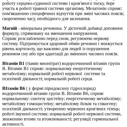
роботу серцево-судинної системи і кров'яного тиску, бере
участь в роботі травної системи організму. Мелатонін сприяє:
пом'якшенню специфічних відчуттів при зміні часових поясів;
скороченню часу, необхідного для засинання.
Магній
- мінеральна речовина. У дієтичній добавці доповнює
формулу, спрямовану на зменшення напруження.
Сприяє
розслабленню перед сном, регулюючи нервову
систему.
Підтримується здоровий обмін речовин
i
знижується
рівень кортизолу, що важливо для людей із порушеним
режимом сну або при адаптації до змінених часових поясів.
Вітамін В1
(тіамін мнонітрат) водорозчинний вітамін групи
В. Вітамін В1 сприяє: нормальному енергетичному
метаболізму; нормальній роботі нервової системи та
психічній діяльності; нормальній роботі серця.
ВІтамін В6
( у формі піридоксину гідрохлорид)
водорозчинний вітамін групи В.
Вітамін В6, сприяє
нормальному: синтезу цистеїну; енергетичному метаболізму;
метаболізму
гомоцистеїну; метаболізму білків та глікогену;
психічній діяльності; утворенню червоних кров'яних
тілець;
роботі імунної системи; нормальній роботі нервової системи,
зниженню втоми та втомлюваності; регуляції гормональної
активності.