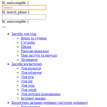
${ autocomplite }
${ search_phase }
${ autocomplite }
Засоби для тіла
Вени та судини
Суглоби
Шкіра
Ранозагоювальні
При застуді та вірусах
Зігріваючі
Засоби косметичні
Для волосся
Для обличчя
Для рук
Для ніг
Для тіла
Для дітей
Для ротової порожнини
Інтимні змазки
Біологічно активні добавки (дієтичні добавки)
Венотоніки