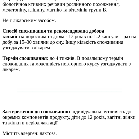
біологічноа ктивних речовин рослинного походження,
мелатоніну, гліцину, магнію та вітамінів групи В.
Не є лікарським засобом.
Спосіб споживання та рекомендована добова
кількість:
дорослим та дітям з 12 років по 1-2 капсули 1 раз на
добу, за 15–30 хвилин до сну. Іншу кількість споживання
узгоджувати з лікарем.
Термін споживання:
до 4 тижнів. В подальшому термін
споживання та можливість повторного курсу узгоджувати з
лікарем.
——
——
——
——
——
——
——
——
——
——
—
Застереження до споживання:
індивідуальна чутливість до
окремих компонентів продукту, діти до 12 років, вагітні жінки
та жінки в період лактації.
Містить алерген: лактоза.