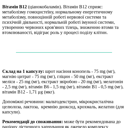
Вітамін В12
(ціанокобаламін). Вітамін В12 сприяє:
метаболізму гомоцистеїну, нормальному енергетичному
метаболізму, повноцінній роботі нервової системи та
психічній діяльності, нормальній роботі імунної системи,
утворенню червоних кров'яних тілець, зниженню втоми та
втомлюваності, відіграє роль у процесі поділу клітин.
——
——
——
——
——
——
——
——
——
——
—
Склад на 1 капсулу:
шрот насіння конопель - 75 mg (мг),
магнію цитрат - 75 mg (мг), гліцин - 50 mg (мг), екстракт
меліси - 25 mg (мг), екстракт звіробою - 20 mg (мг), мелатонін
- 2,5 mg (мг), вітамін В6 - 1,5 mg (мг), вітамін В1 - 0,5 mg (мг),
вітамін В12 - 1,71 μg (мкг).
Допоміжні речовини: мальтодекстрин, мікрокристалічна
целюлоза, лактоза, кремнію диоксид, крохмаль, желатин (для
капсули).
Рекомендації до споживання:
може бути рекомендована до
раціону дієтичного харчування як джерело комплексу