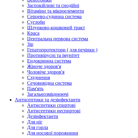
Заспокійливі та снодійні
Вітаміни та мікроелементи
Серцево-судинна система
Суглоби
Шлунково-кишковий тракт
Краса
Центральна нервова система
Зір
Гепатопротектори ( для печінки )
Противірусні та імунітет
Ендокринна система
Жіноче здоров'я
Чоловіче здоров'я
Схуднення
Сечовивідна система
Пам'ять
Загальнозміцнюючі
Антисептики та дезінфектанти
Антиспетики спиртові
Антисептики неспиртові
Дезінфектанти
Для ніг
Для горла
Для носової порожнини