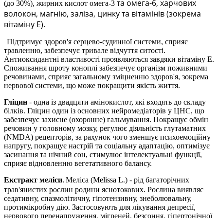
та омега-6, харчових
(до 30%), жирних кислот омега-3
волокон, магнію, заліза, цинку та вітамінів (зокрема
вітаміну Е).
Підтримує здоров'я серцево-судинної системи, сприяє
травленню, забезпечує тривале відчуття ситості.
Антиоксидантні властивості проявляються завдяки вітаміну Е.
Споживання шроту коноплі забезпечує організм поживними
речовинами, сприяє загальному зміцненню здоров'я, зокрема
нервової системи, що може покращити якість життя.
Гліцин
- одна із двадцяти амінокислот, які входять до складу
білків. Гліцин один із основних нейромедіаторів у ЦНС, що
забезпечує захисне (охоронне) гальмування. Покращує обмін
речовин у головному мозку, регулює діяльність глутаматних
(NMDA) рецепторів, за рахунок чого зменшує психоемоційну
напругу, покращує настрій та соціальну адаптацію, оптимізує
засинання та нічний сон, стимулює інтелектуальні функції,
сприяє відновленню вегетативного балансу.
Екстракт меліси
Меліса (
Melissa
L
.) -
рід багаторічних
.
трав'янистих рослин родини яснотокових
.
Рослина виявляє
седативну, спазмолітичну, гіпотензивну, знеболювальну,
протимікробну дію. Застосовують для лікування депресії,
нервового перенапруження, мігреней, безсоння, гіпертонічної