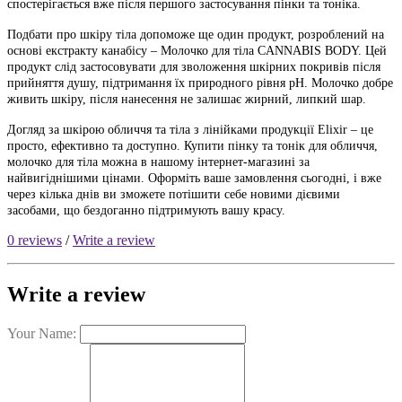
спостерігається вже після першого застосування пінки та тоніка.
Подбати про шкіру тіла допоможе ще один продукт, розроблений на
основі екстракту канабісу – Молочко для тіла CANNABIS BODY. Цей
продукт слід застосовувати для зволоження шкірних покривів після
прийняття душу, підтримання їх природного рівня рН. Молочко добре
живить шкіру, після нанесення не залишає жирний, липкий шар.
Догляд за шкірою обличчя та тіла з лінійками продукції Elixir – це
просто, ефективно та доступно. Купити пінку та тонік для обличчя,
молочко для тіла можна в нашому інтернет-магазині за
найвигіднішими цінами. Оформіть ваше замовлення сьогодні, і вже
через кілька днів ви зможете потішити себе новими дієвими
засобами, що бездоганно підтримують вашу красу.
0 reviews
/
Write a review
Write a review
Your Name: