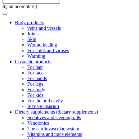
${ autocomplite }
Body products
veins and vessels
Joints
Skin
Wound healing
For colds and viruses
Warming
Cosmetic products
For hair
For face
For hands
For legs
For body
For kids
For the oral cavity
Інтимні змазки
Dietary supplements (dietary supplements)
Sedatives and sleeping pills
Venotonics
The cardiovascular system
Vitamins and trace elements