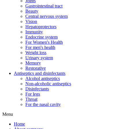
Joints
Gastrointestinal tract
Beauty
Central nervous system
Vision
Hepatoprotectors
Immunity
Endocrine system
For Women's Health
For men's health
Weight loss
Urinary system
Memory
Restorative
Antiseptics and disinfectants
Alcohol antiseptics
Non-alcoholic antiseptics
Disinfectants
For legs
Throat
For the nasal cavity
Menu
Home