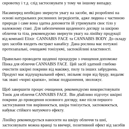
сировотку і т.д. слід застосовувати у тому чи іншому випадку.
Насамперед необхідно звернути увагу на засоби, які розроблені на
основі натуральних рослинних інгредієнтів, адже людина є частиною
природи і саме вона здатна допомогти їй утримувати своє тіло у
належному стані. Для забезпечення щоденного догляду за шкірою
обличчя та тіла, рекомендуємо звернути увагу на лінійку продукції
від компанії Elixir: CANNABIS FACE та CANNABIS BODY. До складу
цих засобів входить екстракт канабісу. Дана рослина має потужні
протизапальні, очищаючі тонізуючі, заспокійливі властивості.
Правильно проводити щоденні процедури з очищення допоможе
Пінка для обличчя CANNABIS FACE. Цей засіб здатний глибоко
очистити шкірні покриви від макіяжу, пилу та інших забруднень.
Продукт має відлущувальний ефект, звільняє пори від бруду, видаляє
так звані «чорні крапки», знімає подразнення, зволожує.
Щоб завершити процес очищення, рекомендуємо використовувати
Тонік для обличчя CANNABIS FACE. Він дбайливо підготує шкірні
покриви до проведення основного догляду, вже після першого
застосування тон вирівнюється, шкіра тонізується, заспокоюється,
набуває стійкого матуючого ефекту.
Лінійку рекомендується наносити на шкіру обличчя та шиї,
застосовувати можна вранці та ввечері, позитивний ефект від засобів