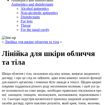
Antiseptics and disinfectants
Antiseptics and disinfectants
Alcohol antiseptics
Non-alcoholic antiseptics
Disinfectants
For legs
Throat
For the nasal cavity
»
Лінійка для шкіри обличчя та тіла
»
Лінійка для шкіри обличчя
та тіла
Шкіра обличчя і тіла, незалежно від віку жінки, вимагає щоденного
догляду, і про це слід не забувати, адже вона виконує захисні функції
для нашого організму і повинна бути завжди в тонусі. Щодня шкірні
покриви піддаються різного роду негативним впливам, і щоб усе це
не позначилося на стані шкіри, необхідно правильно піклуватися про
неї: захищати, очищати, зволожувати, заспокоювати, відновлювати і
т.п. Сьогодні індустрія косметології пропонує широкий асортимент
засобів догляду, проте важливо розуміти, який крем, тонік, молочко,