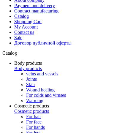
About company
Payment and delivery
Contract manufacturing
Catalog
Shopping Cart
My Account
Contact us
Sale
Договор публичной оферты
Catalog
Body products
Body products
veins and vessels
Joints
Skin
Wound healing
For colds and viruses
Warming
Cosmetic products
Cosmetic products
For hair
For face
For hands
For legs