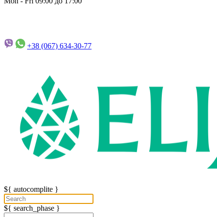
Mon - Fri 09:00 до 17:00
+38 (067)
634-30-77
${ autocomplite }
${ search_phase }