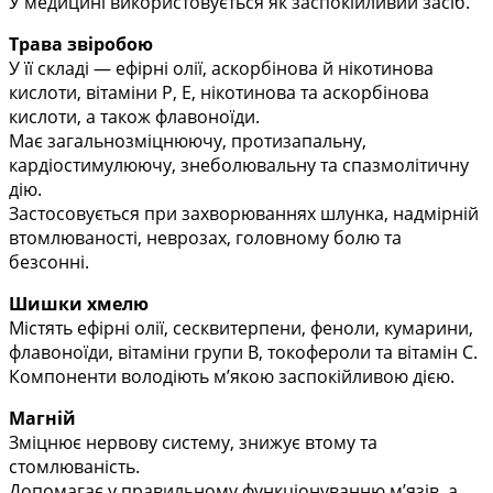
У медицині використовується як заспокійливий засіб.
Трава звіробою
У її складі — ефірні олії, аскорбінова й нікотинова
кислоти, вітаміни Р, Е,
нікотинова та аскорбінова
кислоти,
а також флавоноїди.
Має загальнозміцнюючу, протизапальну,
кардіостимулюючу, знеболювальну та спазмолітичну
дію.
Застосовується при захворюваннях шлунка,
надмірній
втомлюваності
, неврозах, головному болю та
безсонні.
Шишки хмелю
Містять ефірні олії, сесквитерпени
,
феноли, кумарини,
флавоноїди, вітаміни групи В, токофероли та вітамін С.
Компоненти володіють м’якою заспокійливою дією.
Магній
Зміцнює нервову систему, знижує втому та
стомлюваність.
Допомагає у
правильному функціонуванню м’язів, а