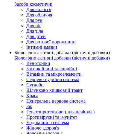
Засоби косметичні
Для волосся
Для обличчя
Для рук
Для ніг
Для тіла
Для дітей
Для ротової порожнини
Інтимні змазки
Біологічно активні добавки (дієтичні добавки)
Біологічно активні добавки (дієтичні добавки)
Венотоніки
Заспокійливі та снодійні
Вітаміни та мікроелементи
Серцево-судинна система
Суглоби
Шлунково-кишковий тракт
Краса
Центральна нервова система
Зір
Гепатопротектори ( для печінки )
Противірусні та імунітет
Ендокринна система
Жіноче здоров'я
Чоловіче здоров'я