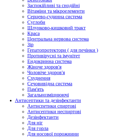
Заспокійливі та снодійні
Вітаміни та мікроелементи
Серцево-судинна система
Суглоби
Шлунково-кишковий тракт
Краса
Центральна нервова система
Зір
Гепатопротектори ( для печінки )
Противірусні та імунітет
Ендокринна система
Жіноче здоров'я
Чоловіче здоров'я
Схуднення
Сечовивідна система
Пам'ять
Загальнозміцнюючі
Антисептики та дезінфектанти
Антиспетики спиртові
Антисептики неспиртові
Дезінфектанти
Для ніг
Для горла
Для носової порожнини