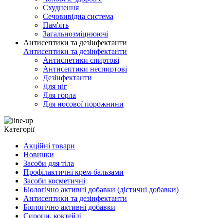
Схуднення
Сечовивідна система
Пам'ять
Загальнозміцнюючі
Антисептики та дезінфектанти
Антисептики та дезінфектанти
Антиспетики спиртові
Антисептики неспиртові
Дезінфектанти
Для ніг
Для горла
Для носової порожнини
Категорії
Акційні товари
Новинки
Засоби для тіла
Профілактичні крем-бальзами
Засоби косметичні
Біологічно активні добавки (дієтичні добавки)
Антисептики та дезінфектанти
Біологічно активні добавки
Сиропи, коктейлі