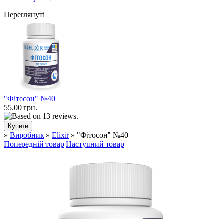
Переглянуті
"Фітосон" №40
55.00 грн.
»
Виробник
»
Elixir
» "Фітосон" №40
Попередній товар
Наступний товар