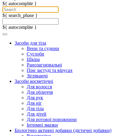
${ autocomplite }
${ search_phase }
${ autocomplite }
Засоби для тіла
Вени та судини
Суглоби
Шкіра
Ранозагоювальні
При застуді та вірусах
Зігріваючі
Засоби косметичні
Для волосся
Для обличчя
Для рук
Для ніг
Для тіла
Для дітей
Для ротової порожнини
Інтимні змазки
Біологічно активні добавки (дієтичні добавки)
Венотоніки