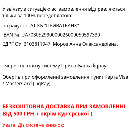
У зв'язку з ситуацією всі замовлення відправляються
тільки за 100% передоплатою:
на рахунок: АТ КБ "ПРИВАТБАНК"
IBAN № UA
703052990000026009050597330
ЕДРПОУ
3103811947
Мороз Анна Олександрівна.
-
через платіжну систему ПриватБанка liqpay:
Оберіть при оформленні замовлення пункт Карта Visa
/ MasterCard (LiqPay)
БЕЗКОШТОВНА ДОСТАВКА ПРИ ЗАМОВЛЕННІ
ВІД 500 ГРН. ( окрім кур'єрської )
Увага! Діє система знижок: