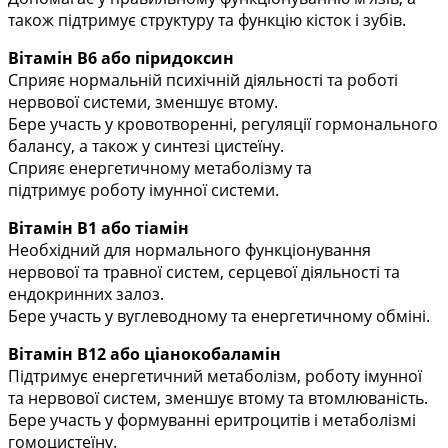
також підтримує структуру та функцію кісток і зубів.
Вітамін В6
або
піридоксин
Сприяє нормальній психічній діяльності та роботі
нервової системи
, зменшує втому.
Бере участь у кровотворенні, регуляції гормонального
балансу, а також у синтезі цистеїну.
Сприяє енергетичному
метаболізму
та
підтримує
роботу імунної системи.
Вітамін В1
або
тіамін
Необхідний для
нормального
функціонування
нервової та травної систем,
серцевої діяльності
та
ендокринних залоз.
Бере участь у вуглеводному та енергетичному обміні.
Вітамін В12
або
ціанокобаламін
Підтримує
енергетичний
метаболізм,
роботу імунної
та нервової систем, зменшує втому
та втомлюваність.
Бере участь у формуванні еритроцитів і метаболізмі
гомоцистеїну.