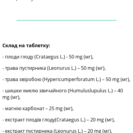
——
——
——
——
——
——
——
——
——
——
—
Склад на таблетку:
- плоди глоду (
Crataegus
L.) - 50 mg (мг),
- трава пустирника (
Leonurus
L.)
– 50 mg (мг),
- трава звіробою (
Hypericumperforatum
L.) – 50 mg (мг),
- шишки хмелю звичайного (
Humuluslupulus
L.) – 40
mg (мг),
- магнію карбонат – 25 mg (мг),
- екстракт плодів глоду(
Crataegus
L.) – 20 mg (мг),
- екстракт пустирника (
Leonurus
L.)
– 20 mg (мг),