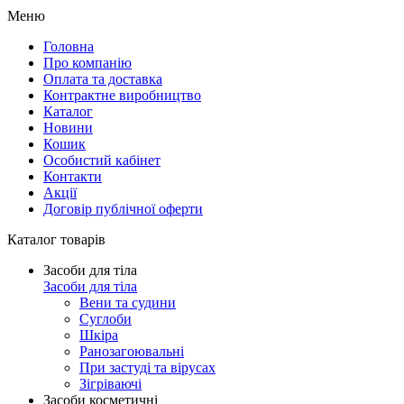
Меню
Головна
Про компанію
Оплата та доставка
Контрактне виробництво
Каталог
Новини
Кошик
Особистий кабінет
Контакти
Акції
Договір публічної оферти
Каталог товарів
Засоби для тіла
Засоби для тіла
Вени та судини
Суглоби
Шкіра
Ранозагоювальні
При застуді та вірусах
Зігріваючі
Засоби косметичні