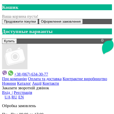
Кошик
Ваша корзина пуста!
Продовжити покупки
Оформлення замовлення
Доступные варианты
0
+38 (067) 634-30-77
Про компанію
Оплата та доставка
Контрактне виробництво
Новини
Каталог
Акції
Контакти
Заказати зворотній дзвінок
Вхід |
Реєстрація
UA
RU
EN
Обробка замовлень