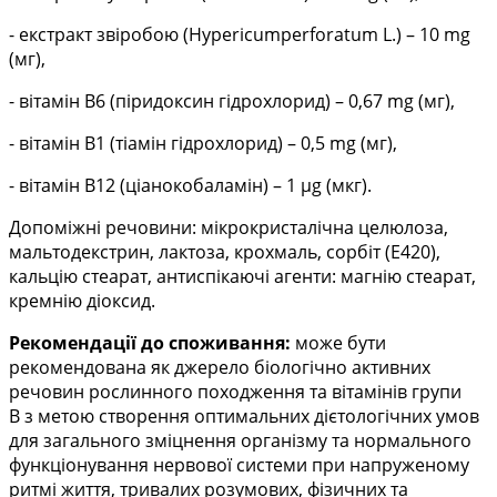
- екстракт звіробою (
Hypericumperforatum
L.) – 10 mg
(мг),
- вітамін В6 (піридоксин гідрохлорид) – 0,67 mg (мг),
- вітамін В1 (тіамін гідрохлорид) – 0,5 mg (мг),
- вітамін В12 (ціанокобаламін) – 1 µg (мкг).
Допоміжні речовини: мікрокристалічна целюлоза,
мальтодекстрин, лактоза, крохмаль, сорбіт (Е420),
кальцію стеарат, антиспікаючі агенти: магнію стеарат,
кремнію діоксид.
Рекомендації до споживання:
може бути
рекомендована як джерело біологічно активних
речовин рослинного походження та вітамінів групи
В з метою створення оптимальних дієтологічних умов
для загального зміцнення організму та нормального
функціонування нервової системи при напруженому
ритмі життя, тривалих розумових, фізичних та