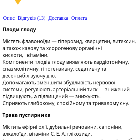
Опис
Відгуків (13)
Доставка
Оплата
Плоди глоду
М
істять флавоноїди — гіперозид, кверцетин, витексин,
а також кавову та хлорогенову органічні
кислоти,
і
вітаміни.
К
омпоненти
плодів глоду виявляють
кардіотонічну,
спазмолітичну, гіпотензивну, седативну та
десенсибілізуючу дію.
Допомагають зменшити збудливість нервової
системи, регулюють артеріальний тиск — знижений
підвищують, а підвищений — знижують.
Сприяють глибокому, спокійному та тривалому сну.
Трава пустирника
М
істить ефірні олії, дубильні речовини, сапоніни,
алкалоїди, вітаміни С, Е, А, глікозиди
.