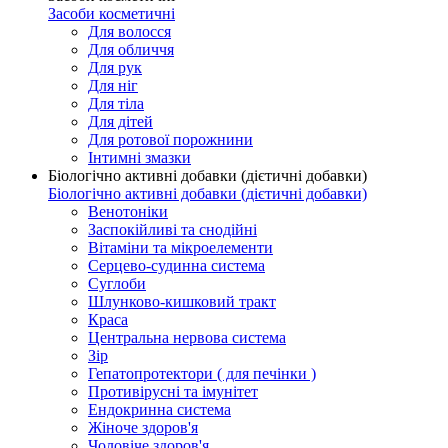
Засоби косметичні
Для волосся
Для обличчя
Для рук
Для ніг
Для тіла
Для дітей
Для ротової порожнини
Інтимні змазки
Біологічно активні добавки (дієтичні добавки)
Біологічно активні добавки (дієтичні добавки)
Венотоніки
Заспокійливі та снодійні
Вітаміни та мікроелементи
Серцево-судинна система
Суглоби
Шлунково-кишковий тракт
Краса
Центральна нервова система
Зір
Гепатопротектори ( для печінки )
Противірусні та імунітет
Ендокринна система
Жіноче здоров'я
Чоловіче здоров'я