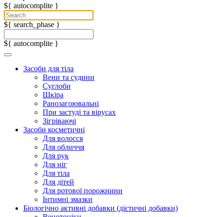
${ autocomplite }
${ search_phase }
${ autocomplite }
Засоби для тіла
Вени та судини
Суглоби
Шкіра
Ранозагоювальні
При застуді та вірусах
Зігріваючі
Засоби косметичні
Для волосся
Для обличчя
Для рук
Для ніг
Для тіла
Для дітей
Для ротової порожнини
Інтимні змазки
Біологічно активні добавки (дієтичні добавки)
Венотоніки