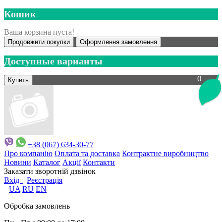
Кошик
Ваша корзина пуста!
Продовжити покупки
Оформлення замовлення
Доступные варианты
0
+38 (067) 634-30-77
Про компанію
Оплата та доставка
Контрактне виробництво
Новини
Каталог
Акції
Контакти
Заказати зворотній дзвінок
Вхід |
Реєстрація
UA
RU
EN
Обробка замовлень