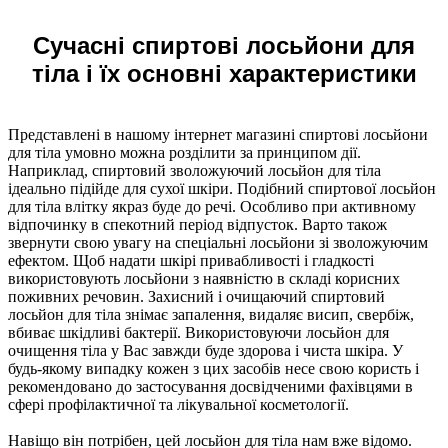
Сучасні спиртові лосьйони для
тіла і їх основні характеристики
Представлені в нашому інтернет магазині спиртові лосьйони
для тіла умовно можна розділити за принципом дії.
Наприклад, спиртовий зволожуючий лосьйон для тіла
ідеально підійде для сухої шкіри. Подібний спиртової лосьйон
для тіла влітку якраз буде до речі. Особливо при активному
відпочинку в спекотний період відпусток. Варто також
звернути свою увагу на спеціальні лосьйони зі зволожуючим
ефектом. Щоб надати шкірі привабливості і гладкості
використовують лосьйони з наявністю в складі корисних
поживних речовин. Захисний і очищаючий спиртовий
лосьйон для тіла знімає запалення, видаляє висип, свербіж,
вбиває шкідливі бактерії. Використовуючи лосьйон для
очищення тіла у Вас завжди буде здорова і чиста шкіра. У
будь-якому випадку кожен з цих засобів несе свою користь і
рекомендовано до застосування досвідченими фахівцями в
сфері профілактичної та лікувальної косметології.
Навіщо він потрібен, цей лосьйон для тіла нам вже відомо.