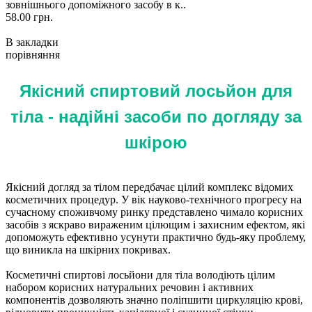
зовнішнього допоміжного засобу в к..
58.00 грн.
В закладки
порівняння
Якісний спиртовий лосьйон для
тіла - надійні засоби по догляду за
шкірою
Якісний догляд за тілом передбачає цілий комплекс відомих
косметичних процедур. У вік науково-технічного прогресу на
сучасному споживчому ринку представлено чимало корисних
засобів з яскраво вираженим цілющим і захисним ефектом, які
допоможуть ефективно усунути практично будь-яку проблему,
що виникла на шкірних покривах.
Косметичні спиртові лосьйони для тіла володіють цілим
набором корисних натуральних речовин і активних
компонентів дозволяють значно поліпшити циркуляцію крові,