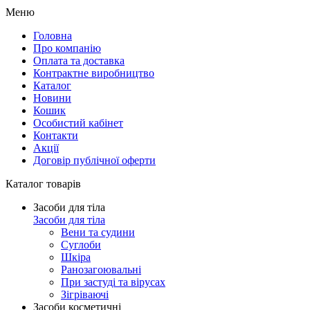
Меню
Головна
Про компанію
Оплата та доставка
Контрактне виробництво
Каталог
Новини
Кошик
Особистий кабінет
Контакти
Акції
Договір публічної оферти
Каталог товарів
Засоби для тіла
Засоби для тіла
Вени та судини
Суглоби
Шкіра
Ранозагоювальні
При застуді та вірусах
Зігріваючі
Засоби косметичні