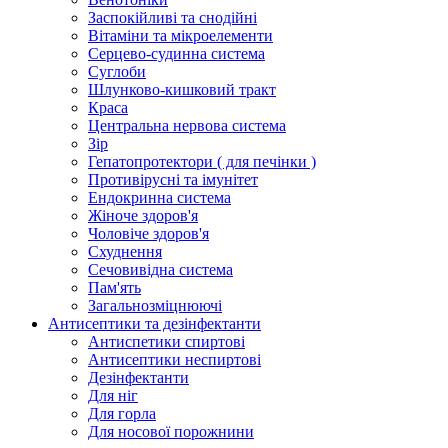
Заспокійливі та снодійні
Вітаміни та мікроелементи
Серцево-судинна система
Суглоби
Шлунково-кишковий тракт
Краса
Центральна нервова система
Зір
Гепатопротектори ( для печінки )
Противірусні та імунітет
Ендокринна система
Жіноче здоров'я
Чоловіче здоров'я
Схуднення
Сечовивідна система
Пам'ять
Загальнозміцнюючі
Антисептики та дезінфектанти
Антиспетики спиртові
Антисептики неспиртові
Дезінфектанти
Для ніг
Для горла
Для носової порожнини