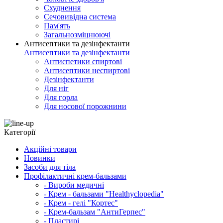
Схуднення
Сечовивідна система
Пам'ять
Загальнозміцнюючі
Антисептики та дезінфектанти
Антисептики та дезінфектанти
Антиспетики спиртові
Антисептики неспиртові
Дезінфектанти
Для ніг
Для горла
Для носової порожнини
Категорії
Акційні товари
Новинки
Засоби для тіла
Профілактичні крем-бальзами
- Вироби медичні
- Крем - бальзами "Healthyclopedia"
- Крем - гелі "Кортес"
- Крем-бальзам "АнтиГерпес"
- Пластирі