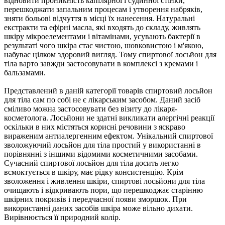
відновити проникність капілярної і судинної стінки,
перешкоджати запальним процесам і утворення набряків,
зняти больові відчуття в місці їх нанесення. Натуральні
екстракти та ефірні масла, які входять до складу, живлять
шкіру мікроелементами і вітамінами, усувають бактерії в
результаті чого шкіра стає чистою, шовковистою і м'якою,
набуває цілком здоровий вигляд. Тому спиртової лосьйон для
тіла варто завжди застосовувати в комплексі з кремами і
бальзамами.
Представлений в даній категорії товарів спиртовий лосьйон
для тіла сам по собі не є лікарським засобом. Даний засіб
сміливо можна застосовувати без візиту до лікаря-
косметолога. Лосьйони не здатні викликати алергічні реакції
оскільки в них містяться корисні речовини з яскраво
вираженим антиалергенним ефектом. Унікальний спиртової
зволожуючий лосьйон для тіла простий у використанні в
порівнянні з іншими відомими косметичними засобами.
Сучасний спиртової лосьйон для тіла досить легко
всмоктується в шкіру, має рідку консистенцію. Крім
зволоження і живлення шкіри, спиртові лосьйони для тіла
очищають і відкривають пори, що перешкоджає старінню
шкірних покривів і передчасної появи зморшок. При
використанні даних засобів шкіра може вільно дихати.
Вирівнюється її природний колір.