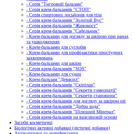
- Серія "Тигровий бальзам"
- Серія крем-бальзамів "СТОП"
- Серія спиртових лосьйонів для тіла
- Серія крем-бальзамів "Золотий Вус"
- Серія крем-бальзамів "Живокост"
- Серія крем-бальзамів "Сабельник"
- Крем-бальзами для догляду за шкірою при ранах
та ушкодженнях
- Крем-бальзами для суглобів
- Крем-бальзами для профілактики простудних
захворювань
- Крем-бальзами для шкіри
- Серія крем-бальзамів "SOS"
- Крем-бальзами для судин
- Крем-бальзам "Девясил"
- Серія крем-бальзамів "Скіпілар"
- Серія крем-бальзамів "Секрети гомеопатії"
- Серія крем-бальзамів "Секрети старовини"
- Серія крем-бальзамів для догляду за шкірою ніг
- Серія крем-бальзамів "Добра хода"
- Серія крем-бальзамів "Цілющий Мінерал"
- Серія крем-бальзамів на вазеліновій основі
Засоби косметичні
Біологічно активні добавки (дієтичні добавки)
Антисептики та дезінфектанти