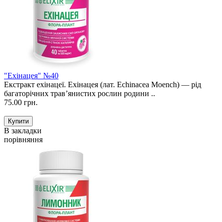
"Ехінацея" №40
Екстракт ехінацеї. Ехінацея (лат. Echinacea Moench) — рід
багаторічних трав’янистих рослин родини ..
75.00 грн.
В закладки
порівняння