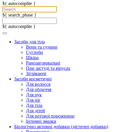
${ autocomplite }
${ search_phase }
${ autocomplite }
Засоби для тіла
Вени та судини
Суглоби
Шкіра
Ранозагоювальні
При застуді та вірусах
Зігріваючі
Засоби косметичні
Для волосся
Для обличчя
Для рук
Для ніг
Для тіла
Для дітей
Для ротової порожнини
Інтимні змазки
Біологічно активні добавки (дієтичні добавки)
Венотоніки