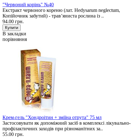
"Червоний корінь" №40
Екстракт червоного кореню (лат. Hedysarum neglectum,
Копійочник забутий) - трав’яниста рослина із ..
94.00 грн.
В закладки
порівняння
Крем-гель "Хондроітин + зміїна отрута" 75 мл
Застосовувати як допоміжний засіб в комплексі лікувально-
профілактичних заходів при різноманітних за..
55.00 грн.