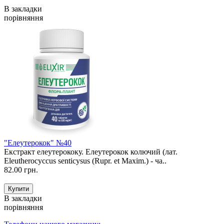
В закладки
порівняння
"Елеутерокок" №40
Екстракт елеутерококу. Елеутерокок колючий (лат.
Eleutherocyccus senticysus (Rupr. et Maxim.) - ча..
82.00 грн.
В закладки
порівняння