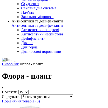
Схуднення
Сечовивідна система
Пам'ять
Загальнозміцнюючі
Антисептики та дезінфектанти
Антисептики та дезінфектанти
Антиспетики спиртові
Антисептики неспиртові
Дезінфектанти
Для ніг
Для горла
Для носової порожнини
Виробник
Флора - плант
Флора - плант
/
Показати
Сортувати:
Порівняння товарів (0)