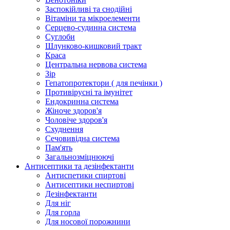
Заспокійливі та снодійні
Вітаміни та мікроелементи
Серцево-судинна система
Суглоби
Шлунково-кишковий тракт
Краса
Центральна нервова система
Зір
Гепатопротектори ( для печінки )
Противірусні та імунітет
Ендокринна система
Жіноче здоров'я
Чоловіче здоров'я
Схуднення
Сечовивідна система
Пам'ять
Загальнозміцнюючі
Антисептики та дезінфектанти
Антиспетики спиртові
Антисептики неспиртові
Дезінфектанти
Для ніг
Для горла
Для носової порожнини