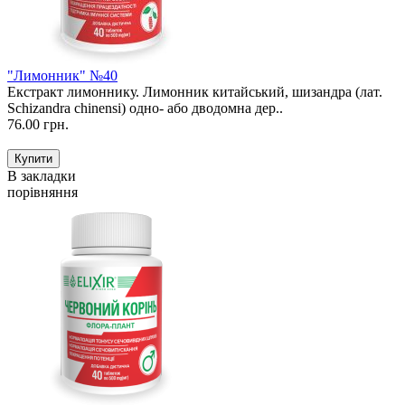
"Лимонник" №40
Екстракт лимоннику. Лимонник китайський, шизандра (лат.
Schizandra chinensi) одно- або дводомна дер..
76.00 грн.
В закладки
порівняння