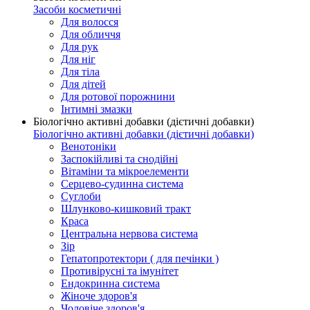
Засоби косметичні
Для волосся
Для обличчя
Для рук
Для ніг
Для тіла
Для дітей
Для ротової порожнини
Інтимні змазки
Біологічно активні добавки (дієтичні добавки)
Біологічно активні добавки (дієтичні добавки)
Венотоніки
Заспокійливі та снодійні
Вітаміни та мікроелементи
Серцево-судинна система
Суглоби
Шлунково-кишковий тракт
Краса
Центральна нервова система
Зір
Гепатопротектори ( для печінки )
Противірусні та імунітет
Ендокринна система
Жіноче здоров'я
Чоловіче здоров'я