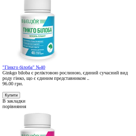
"Гінкго білоба" №40
Ginkgo biloba є реліктовою рослиною, єдиний сучасний вид
роду гінко, що є єдиним представником ..
96.00 грн.
В закладки
порівняння