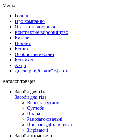
Меню
Головна
Про компанію
Оплата та доставка
Контрактне виробництво
Каталог
Новини
Кошик
Особистий кабінет
Контакти
Акції
Договір публічної оферти
Каталог товарів
Засоби для тіла
Засоби для тіла
Вени та судини
Суглоби
Шкіра
Ранозагоювальні
При застуді та вірусах
Зігріваючі
Засоби косметичні