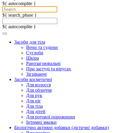
${ autocomplite }
${ search_phase }
${ autocomplite }
Засоби для тіла
Вени та судини
Суглоби
Шкіра
Ранозагоювальні
При застуді та вірусах
Зігріваючі
Засоби косметичні
Для волосся
Для обличчя
Для рук
Для ніг
Для тіла
Для дітей
Для ротової порожнини
Інтимні змазки
Біологічно активні добавки (дієтичні добавки)
Венотоніки