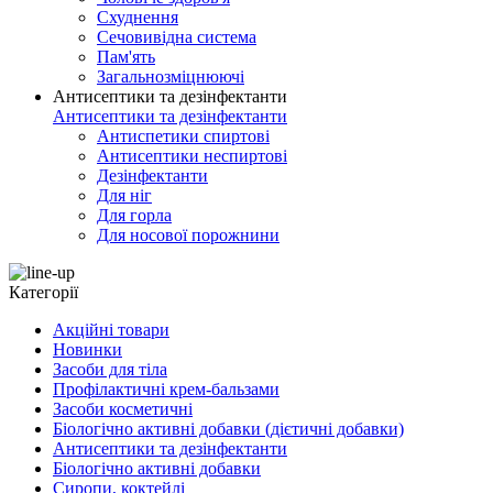
Схуднення
Сечовивідна система
Пам'ять
Загальнозміцнюючі
Антисептики та дезінфектанти
Антисептики та дезінфектанти
Антиспетики спиртові
Антисептики неспиртові
Дезінфектанти
Для ніг
Для горла
Для носової порожнини
Категорії
Акційні товари
Новинки
Засоби для тіла
Профілактичні крем-бальзами
Засоби косметичні
Біологічно активні добавки (дієтичні добавки)
Антисептики та дезінфектанти
Біологічно активні добавки
Сиропи, коктейлі