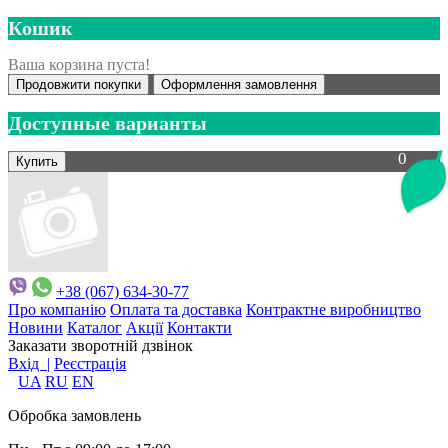
Кошик
Ваша корзина пуста!
Продовжити покупки
Оформлення замовлення
Доступные варианты
0
+38 (067) 634-30-77
Про компанію
Оплата та доставка
Контрактне виробництво
Новини
Каталог
Акції
Контакти
Заказати зворотній дзвінок
Вхід |
Реєстрація
UA
RU
EN
Обробка замовлень