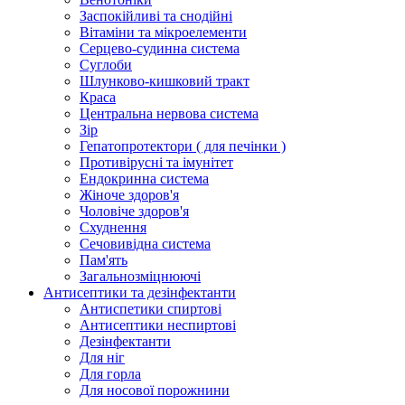
Заспокійливі та снодійні
Вітаміни та мікроелементи
Серцево-судинна система
Суглоби
Шлунково-кишковий тракт
Краса
Центральна нервова система
Зір
Гепатопротектори ( для печінки )
Противірусні та імунітет
Ендокринна система
Жіноче здоров'я
Чоловіче здоров'я
Схуднення
Сечовивідна система
Пам'ять
Загальнозміцнюючі
Антисептики та дезінфектанти
Антиспетики спиртові
Антисептики неспиртові
Дезінфектанти
Для ніг
Для горла
Для носової порожнини