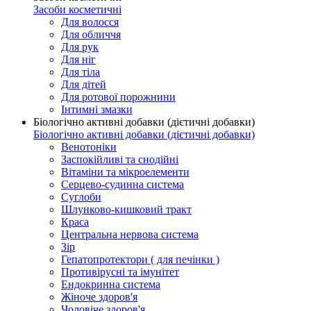
Засоби косметичні
Для волосся
Для обличчя
Для рук
Для ніг
Для тіла
Для дітей
Для ротової порожнини
Інтимні змазки
Біологічно активні добавки (дієтичні добавки)
Біологічно активні добавки (дієтичні добавки)
Венотоніки
Заспокійливі та снодійні
Вітаміни та мікроелементи
Серцево-судинна система
Суглоби
Шлунково-кишковий тракт
Краса
Центральна нервова система
Зір
Гепатопротектори ( для печінки )
Противірусні та імунітет
Ендокринна система
Жіноче здоров'я
Чоловіче здоров'я