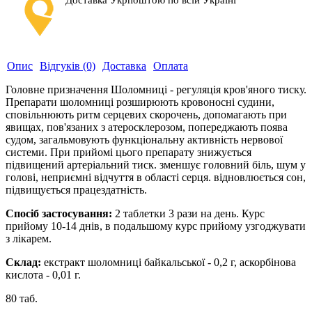
Доставка Укрпоштою по всій Україні
Опис
Відгуків (0)
Доставка
Оплата
Головне призначення Шоломниці - регуляція кров'яного тиску.
Препарати шоломниці розширюють кровоносні судини,
сповільнюють ритм серцевих скорочень, допомагають при
явищах, пов'язаних з атеросклерозом, попереджають поява
судом, загальмовують функціональну активність нервової
системи. При прийомі цього препарату знижується
підвищений артеріальний тиск. зменшує головний біль, шум у
голові, неприємні відчуття в області серця. відновлюється сон,
підвищується працездатність.
Спосіб застосування:
2 таблетки 3 рази на день. Курс
прийому 10-14 днів, в подальшому курс прийому узгоджувати
з лікарем.
Склад:
екстракт шоломниці байкальської - 0,2 г, аскорбінова
кислота - 0,01 г.
80 таб.