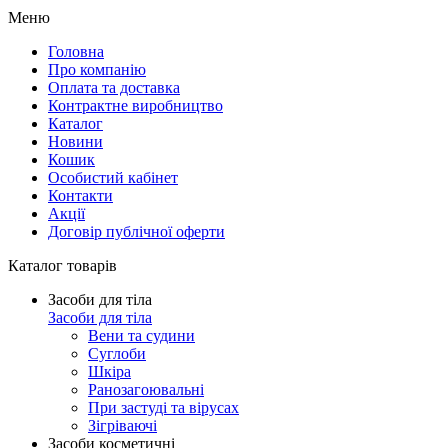
Меню
Головна
Про компанію
Оплата та доставка
Контрактне виробництво
Каталог
Новини
Кошик
Особистий кабінет
Контакти
Акції
Договір публічної оферти
Каталог товарів
Засоби для тіла
Засоби для тіла
Вени та судини
Суглоби
Шкіра
Ранозагоювальні
При застуді та вірусах
Зігріваючі
Засоби косметичні