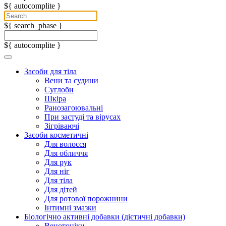
${ autocomplite }
${ search_phase }
${ autocomplite }
Засоби для тіла
Вени та судини
Суглоби
Шкіра
Ранозагоювальні
При застуді та вірусах
Зігріваючі
Засоби косметичні
Для волосся
Для обличчя
Для рук
Для ніг
Для тіла
Для дітей
Для ротової порожнини
Інтимні змазки
Біологічно активні добавки (дієтичні добавки)
Венотоніки