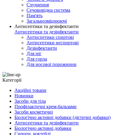
Схуднення
Сечовивідна система
Пам'ять
Загальнозміцнюючі
Антисептики та дезінфектанти
Антисептики та дезінфектанти
Антиспетики спиртові
Антисептики неспиртові
Дезінфектанти
Для ніг
Для горла
Для носової порожнини
Категорії
Акційні товари
Новинки
Засоби для тіла
Профілактичні крем-бальзами
Засоби косметичні
Біологічно активні добавки (дієтичні добавки)
Антисептики та дезінфектанти
Біологічно активні добавки
Сиропи, коктейлі