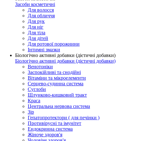
Засоби косметичні
Для волосся
Для обличчя
Для рук
Для ніг
Для тіла
Для дітей
Для ротової порожнини
Інтимні змазки
Біологічно активні добавки (дієтичні добавки)
Біологічно активні добавки (дієтичні добавки)
Венотоніки
Заспокійливі та снодійні
Вітаміни та мікроелементи
Серцево-судинна система
Суглоби
Шлунково-кишковий тракт
Краса
Центральна нервова система
Зір
Гепатопротектори ( для печінки )
Противірусні та імунітет
Ендокринна система
Жіноче здоров'я
Чоловіче здоров'я