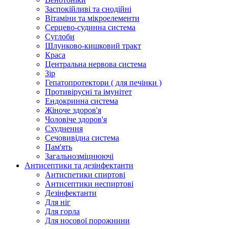
Заспокійливі та снодійні
Вітаміни та мікроелементи
Серцево-судинна система
Суглоби
Шлунково-кишковий тракт
Краса
Центральна нервова система
Зір
Гепатопротектори ( для печінки )
Противірусні та імунітет
Ендокринна система
Жіноче здоров'я
Чоловіче здоров'я
Схуднення
Сечовивідна система
Пам'ять
Загальнозміцнюючі
Антисептики та дезінфектанти
Антиспетики спиртові
Антисептики неспиртові
Дезінфектанти
Для ніг
Для горла
Для носової порожнини