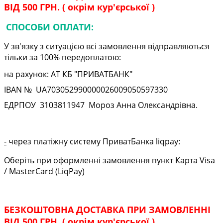
ВІД 500 ГРН. ( окрім кур'єрської )
СПОСОБИ ОПЛАТИ:
У зв'язку з ситуацією всі замовлення відправляються
тільки за 100% передоплатою:
на рахунок: АТ КБ "ПРИВАТБАНК"
IBAN № UA
703052990000026009050597330
ЕДРПОУ
3103811947
Мороз Анна Олександрівна.
-
через платіжну систему ПриватБанка liqpay:
Оберіть при оформленні замовлення пункт Карта Visa
/ MasterCard (LiqPay)
БЕЗКОШТОВНА ДОСТАВКА ПРИ ЗАМОВЛЕННІ
ВІД 500 ГРН. ( окрім кур'єрської )