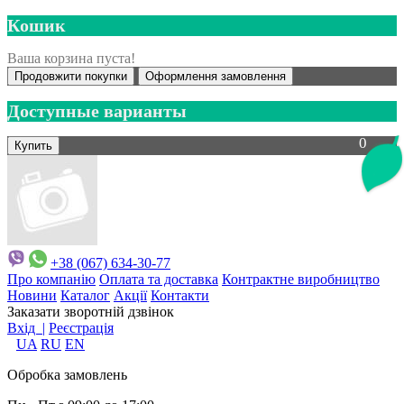
Кошик
Ваша корзина пуста!
Продовжити покупки
Оформлення замовлення
Доступные варианты
0
+38 (067) 634-30-77
Про компанію
Оплата та доставка
Контрактне виробництво
Новини
Каталог
Акції
Контакти
Заказати зворотній дзвінок
Вхід |
Реєстрація
UA
RU
EN
Обробка замовлень