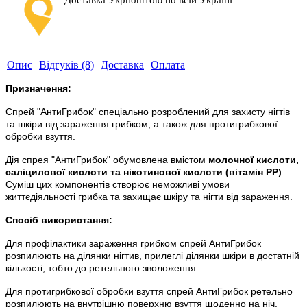
Доставка Укрпоштою по всій Україні
Опис
Відгуків (8)
Доставка
Оплата
Призначення:
Спрей "АнтиГрибок" спеціально розроблений для захисту нігтів
та шкіри від зараження грибком, а також для протигрибкової
обробки взуття.
Дія спрея "АнтиГрибок" обумовлена вмістом
молочної кислоти,
саліцилової кислоти та нікотинової кислоти (вітамін РР)
.
Суміш цих компонентів створює неможливі умови
життєдіяльності грибка та захищає шкіру та нігти від зараження.
Спосіб використання:
Для профілактики зараження грибком спрей АнтиГрибок
розпилюють на ділянки нігтив, прилеглі ділянки шкіри в достатній
кількості, тобто до ретельного зволоження.
Для протигрибкової обробки взуття спрей АнтиГрибок ретельно
розпилюють на внутрішню поверхню взуття щоденно на ніч.