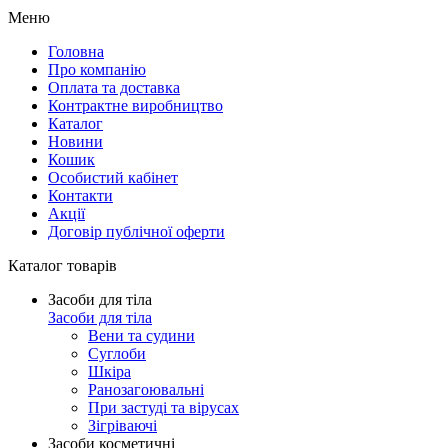
Меню
Головна
Про компанію
Оплата та доставка
Контрактне виробництво
Каталог
Новини
Кошик
Особистий кабінет
Контакти
Акції
Договір публічної оферти
Каталог товарів
Засоби для тіла
Засоби для тіла
Вени та судини
Суглоби
Шкіра
Ранозагоювальні
При застуді та вірусах
Зігріваючі
Засоби косметичні