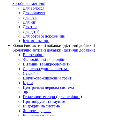
Засоби косметичні
Для волосся
Для обличчя
Для рук
Для ніг
Для тіла
Для дітей
Для ротової порожнини
Інтимні змазки
Біологічно активні добавки (дієтичні добавки)
Біологічно активні добавки (дієтичні добавки)
Венотоніки
Заспокійливі та снодійні
Вітаміни та мікроелементи
Серцево-судинна система
Суглоби
Шлунково-кишковий тракт
Краса
Центральна нервова система
Зір
Гепатопротектори ( для печінки )
Противірусні та імунітет
Ендокринна система
Жіноче здоров'я
Чоловіче здоров'я