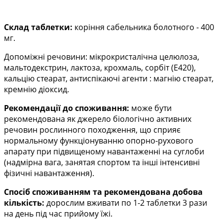
Склад таблетки:
коріння сабельника болотного - 400
мг.
Допоміжні речовини: мікрокристалічна целюлоза,
мальтодекстрин, лактоза, крохмаль, сорбіт (Е420),
кальцію стеарат, антиспікаючі агенти : магнію стеарат,
кремнію діоксид.
Рекомендації до споживання:
може бути
рекомендована як джерело біологічно активних
речовин рослинного походження, що сприяє
нормальному функціонуванню опорно-рухового
апарату при підвищеному навантаженні на суглоби
(надмірна вага, занятая спортом та інші інтенсивні
фізичні навантаження).
Спосіб споживанням та рекомендована добова
кількість:
дорослим вживати по 1-2 таблетки 3 рази
на день під час прийому їжі.