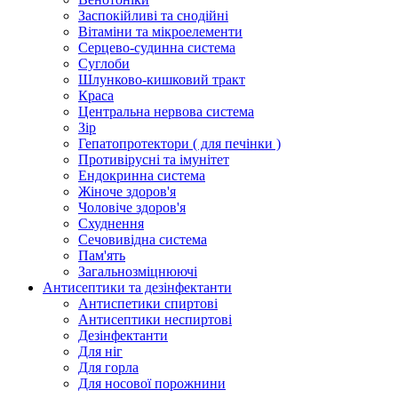
Заспокійливі та снодійні
Вітаміни та мікроелементи
Серцево-судинна система
Суглоби
Шлунково-кишковий тракт
Краса
Центральна нервова система
Зір
Гепатопротектори ( для печінки )
Противірусні та імунітет
Ендокринна система
Жіноче здоров'я
Чоловіче здоров'я
Схуднення
Сечовивідна система
Пам'ять
Загальнозміцнюючі
Антисептики та дезінфектанти
Антиспетики спиртові
Антисептики неспиртові
Дезінфектанти
Для ніг
Для горла
Для носової порожнини