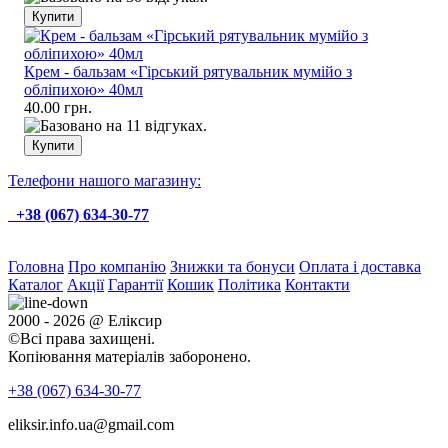
Крем - бальзам «Гірський рятувальник мумійо з
обліпихою» 40мл
40.00 грн.
Телефони нашого магазину:
+38 (067) 634-30-77
Головна
Про компанію
Знижки та бонуси
Оплата і доставка
Каталог
Акції
Гарантії
Кошик
Політика
Контакти
2000 - 2026 @ Еліксир
©Всі права захищені.
Копіювання матеріалів заборонено.
+38 (067)
634-30-77
eliksir.info.ua@gmail.com