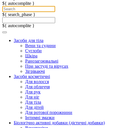
${ autocomplite }
${ search_phase }
${ autocomplite }
Засоби для тіла
Вени та судини
Суглоби
Шкіра
Ранозагоювальні
При застуді та вірусах
Зігріваючі
Засоби косметичні
Для волосся
Для обличчя
Для рук
Для ніг
Для тіла
Для дітей
Для ротової порожнини
Інтимні змазки
Біологічно активні добавки (дієтичні добавки)
Венотоніки