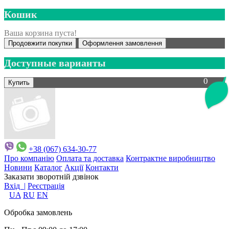
Кошик
Ваша корзина пуста!
Продовжити покупки
Оформлення замовлення
Доступные варианты
0
+38 (067) 634-30-77
Про компанію
Оплата та доставка
Контрактне виробництво
Новини
Каталог
Акції
Контакти
Заказати зворотній дзвінок
Вхід |
Реєстрація
UA
RU
EN
Обробка замовлень