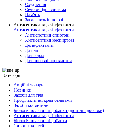
Схуднення
Сечовивідна система
Пам'ять
Загальнозміцнюючі
Антисептики та дезінфектанти
Антисептики та дезінфектанти
Антиспетики спиртові
Антисептики неспиртові
Дезінфектанти
Для ніг
Для горла
Для носової порожнини
Категорії
Акційні товари
Новинки
Засоби для тіла
Профілактичні крем-бальзами
Засоби косметичні
Біологічно активні добавки (дієтичні добавки)
Антисептики та дезінфектанти
Біологічно активні добавки
Сиропи, коктейлі