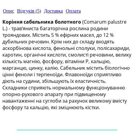
Опис
Відгуків (5)
Доставка
Оплата
Коріння сабельника болотного
(Comarum palustre
L.) - трав’яниста багаторічна рослина родини
трояндових. Містить 5 % ефірних масел, до 12 %
дубильних речовин. Крім них до складу входять
аскорбінова кислота, фенольні сполуки, полісахариди,
каротин, органічні кислоти, смолисті речовини, велику
кількість магнію, фосфору, вітаміни Р, кальцію,
марганцю, цинку, калію. Сабельник містить біологічно
цінні феноли і терпеноїди. Флавоноїди сприятливо
діють на судини, збільшують їх еластичність.
Складники сприяють нормальному функціонуванню
опорно-рухового апарату при підвищеному
навантаженні на суглоби за рахунок великому вмісту
фосфору та кальцію, які зміцнюють кістки.
——
——
——
——
——
——
——
——
——
——
—