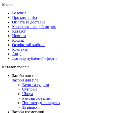
Меню
Головна
Про компанію
Оплата та доставка
Контрактне виробництво
Каталог
Новини
Кошик
Особистий кабінет
Контакти
Акції
Договір публічної оферти
Каталог товарів
Засоби для тіла
Засоби для тіла
Вени та судини
Суглоби
Шкіра
Ранозагоювальні
При застуді та вірусах
Зігріваючі
Засоби косметичні