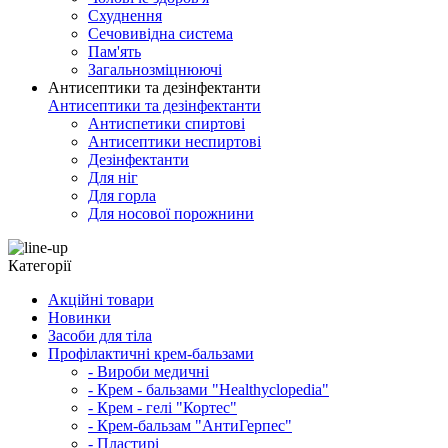
Схуднення
Сечовивідна система
Пам'ять
Загальнозміцнюючі
Антисептики та дезінфектанти
Антисептики та дезінфектанти
Антиспетики спиртові
Антисептики неспиртові
Дезінфектанти
Для ніг
Для горла
Для носової порожнини
Категорії
Акційні товари
Новинки
Засоби для тіла
Профілактичні крем-бальзами
- Вироби медичні
- Крем - бальзами "Healthyclopedia"
- Крем - гелі "Кортес"
- Крем-бальзам "АнтиГерпес"
- Пластирі