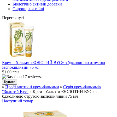
Біологічно активні добавки
Сиропи, коктейлі
Переглянуті
Крем – бальзам «ЗОЛОТИЙ ВУС» з бджолиною отрутою
заспокійливий 75 мл
51.00 грн.
»
Профілактичні крем-бальзами
»
Серія крем-бальзамів
"Золотий Вус"
» Крем – бальзам «ЗОЛОТИЙ ВУС» з
бджолиною отрутою заспокійливий 75 мл
Наступний товар