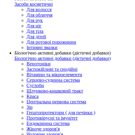
Засоби косметичні
Для волосся
Для обличчя
Для рук
Для ніг
Для тіла
Для дітей
Для ротової порожнини
Інтимні змазки
Біологічно активні добавки (дієтичні добавки)
Біологічно активні добавки (дієтичні добавки)
Венотоніки
Заспокійливі та снодійні
Вітаміни та мікроелементи
Серцево-судинна система
Суглоби
Шлунково-кишковий тракт
Краса
Центральна нервова система
Зір
Гепатопротектори ( для печінки )
Противірусні та імунітет
Ендокринна система
Жіноче здоров'я
Чоловіче здоров'я