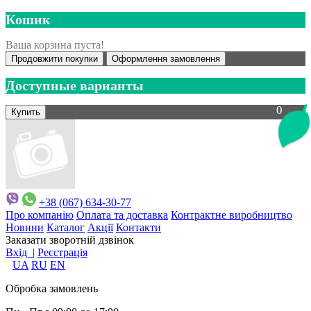
Кошик
Ваша корзина пуста!
Продовжити покупки
Оформлення замовлення
Доступные варианты
0
+38 (067) 634-30-77
Про компанію
Оплата та доставка
Контрактне виробництво
Новини
Каталог
Акції
Контакти
Заказати зворотній дзвінок
Вхід |
Реєстрація
UA
RU
EN
Обробка замовлень