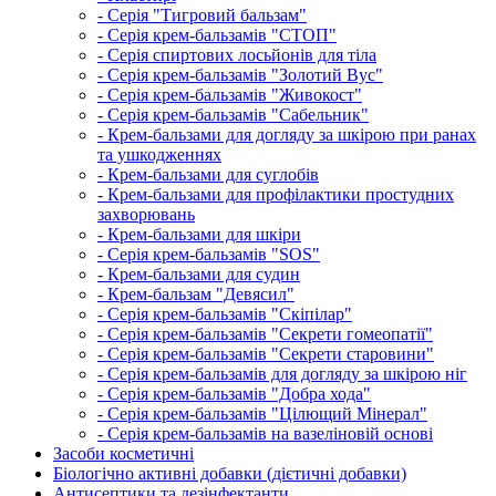
- Серія "Тигровий бальзам"
- Серія крем-бальзамів "СТОП"
- Серія спиртових лосьйонів для тіла
- Серія крем-бальзамів "Золотий Вус"
- Серія крем-бальзамів "Живокост"
- Серія крем-бальзамів "Сабельник"
- Крем-бальзами для догляду за шкірою при ранах
та ушкодженнях
- Крем-бальзами для суглобів
- Крем-бальзами для профілактики простудних
захворювань
- Крем-бальзами для шкіри
- Серія крем-бальзамів "SOS"
- Крем-бальзами для судин
- Крем-бальзам "Девясил"
- Серія крем-бальзамів "Скіпілар"
- Серія крем-бальзамів "Секрети гомеопатії"
- Серія крем-бальзамів "Секрети старовини"
- Серія крем-бальзамів для догляду за шкірою ніг
- Серія крем-бальзамів "Добра хода"
- Серія крем-бальзамів "Цілющий Мінерал"
- Серія крем-бальзамів на вазеліновій основі
Засоби косметичні
Біологічно активні добавки (дієтичні добавки)
Антисептики та дезінфектанти