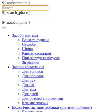
${ autocomplite }
${ search_phase }
${ autocomplite }
Засоби для тіла
Вени та судини
Суглоби
Шкіра
Ранозагоювальні
При застуді та вірусах
Зігріваючі
Засоби косметичні
Для волосся
Для обличчя
Для рук
Для ніг
Для тіла
Для дітей
Для ротової порожнини
Інтимні змазки
Біологічно активні добавки (дієтичні добавки)
Венотоніки