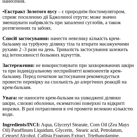
нанесення.
•Екстракт Золотого вусу
– є природнім біостимулятором,
сприяє посиленню дії Бджолиної отрути; може значно
зменшувати набряклість при запаленні суглобів, а також
розтягненнях та забоях.
Спосіб застосування:
нанести невелику кількість крем-
бальзаму на турбуючу ділянку тіла та втирати масажуючими
рухами 2 -3 рази на день. Тривалість застосування залежить
від інтенсивності больових відчуттів.
Застереження:
не використовувати при захворюваннях шкіри
та при індивідуальному несприйнятті компонентів крем-
бальзаму. Перед початком застосування рекомендується
провести перевірку на схильність до алергічних реакцій на
крем-бальзам.
Увага:
не наносити крем-бальзам на ушкоджені ділянки
шкіри, слизові оболонки, екзематозні поверхні та відкриті
виразки. В разі потрапляння в очі промити великою кількістю
води.
Ingr
е
dients
/I
NCI
:
Aqua
,
Glyceryl
Stearate
,
Corn
Oil
(
Zea
Mays
Oil
)
Paraffinum
Liquidum
,
Glycerin
,
Stearic
acid
,
Petrolatum
,
С
etearyl
Alcohol
,
Callisia
Fragrans
Extract
,
Triethanolamine
,