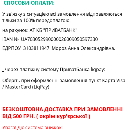
СПОСОБИ ОПЛАТИ:
У зв'язку з ситуацією всі замовлення відправляються
тільки за 100% передоплатою:
на рахунок: АТ КБ "ПРИВАТБАНК"
IBAN № UA
703052990000026009050597330
ЕДРПОУ
3103811947
Мороз Анна Олександрівна.
-
через платіжну систему ПриватБанка liqpay:
Оберіть при оформленні замовлення пункт Карта Visa
/ MasterCard (LiqPay)
БЕЗКОШТОВНА ДОСТАВКА ПРИ ЗАМОВЛЕННІ
ВІД 500 ГРН. ( окрім кур'єрської )
Увага! Діє система знижок: