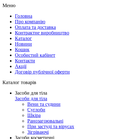
Меню
Головна
Про компанію
Оплата та доставка
Контрактне виробництво
Каталог
Новини
Кошик
Особистий кабінет
Контакти
Акції
Договір публічної оферти
Каталог товарів
Засоби для тіла
Засоби для тіла
Вени та судини
Суглоби
Шкіра
Ранозагоювальні
При застуді та вірусах
Зігріваючі
Засоби косметичні