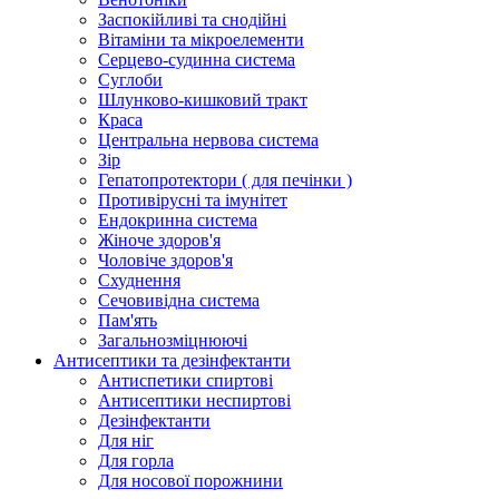
Заспокійливі та снодійні
Вітаміни та мікроелементи
Серцево-судинна система
Суглоби
Шлунково-кишковий тракт
Краса
Центральна нервова система
Зір
Гепатопротектори ( для печінки )
Противірусні та імунітет
Ендокринна система
Жіноче здоров'я
Чоловіче здоров'я
Схуднення
Сечовивідна система
Пам'ять
Загальнозміцнюючі
Антисептики та дезінфектанти
Антиспетики спиртові
Антисептики неспиртові
Дезінфектанти
Для ніг
Для горла
Для носової порожнини