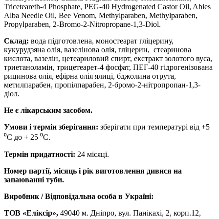
Triceteareth
-4
Phosphate
,
PEG
-40
Hydrogenated
Castor
Oil
, Abies
Alba Needle Oil, Bee Venom,
Meth
у
lparaben
,
Meth
у
lparaben
,
Prop
у
lparaben
, 2-
Bromo
-2-
Nitropropane
-1,3-
Diol
.
Склад:
вода підготовлена, моностеарат гліцерину,
кукурудзяна олія, вазелінова олія, гліцерин, стеаринова
кислота, вазелін, цетеариловий спирт, екстракт золотого вуса,
триетаноламін, трицетеарет-4 фосфат, ПЕГ-40 гідрогенізована
рицинова олія, ефірна олія ялиці, бджолина отрута,
метилпарабен, пропілпарабен, 2-бромо-2-нітропропан-1,3-
діол.
Не є лікарським засобом.
Умови і термін зберігання:
зберігати при температурі від +5
⁰С до + 25 ⁰С.
Термін придатності:
24 місяці.
Номер партії, місяць і рік виготовлення дивися на
запаюванні туби.
Виробник / Відповідальна особа в Україні:
ТОВ «Еліксір»,
49040 м. Дніпро, вул. Панікахі, 2, корп.12,