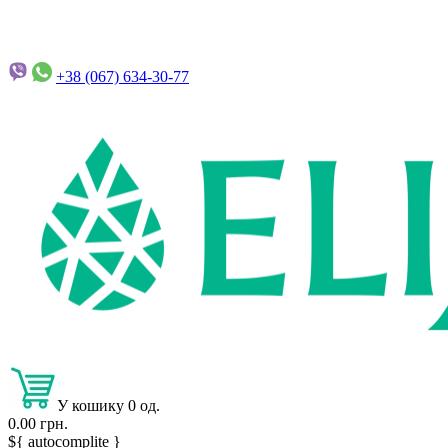
+38 (067)
634-30-77
У кошику 0 од.
0.00 грн.
${ autocomplite }