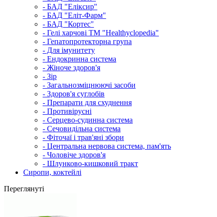
- БАД "Еліксир"
- БАД "Еліт-Фарм"
- БАД "Кортес"
- Гелі харчові ТМ "Healthyclopedia"
- Гепатопротекторна група
- Для імунитету
- Ендокринна система
- Жіноче здоров'я
- Зір
- Загальнозміцнюючі засоби
- Здоров'я суглобів
- Препарати для схуднення
- Противірусні
- Серцево-судинна система
- Сечовидільна система
- Фіточаї і трав'яні збори
- Центральна нервова система, пам'ять
- Чоловіче здоров'я
- Шлунково-кишковий тракт
Сиропи, коктейлі
Переглянуті