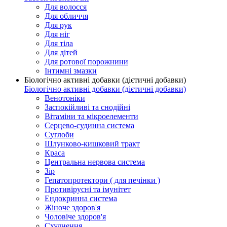
Для волосся
Для обличчя
Для рук
Для ніг
Для тіла
Для дітей
Для ротової порожнини
Інтимні змазки
Біологічно активні добавки (дієтичні добавки)
Біологічно активні добавки (дієтичні добавки)
Венотоніки
Заспокійливі та снодійні
Вітаміни та мікроелементи
Серцево-судинна система
Суглоби
Шлунково-кишковий тракт
Краса
Центральна нервова система
Зір
Гепатопротектори ( для печінки )
Противірусні та імунітет
Ендокринна система
Жіноче здоров'я
Чоловіче здоров'я
Схуднення