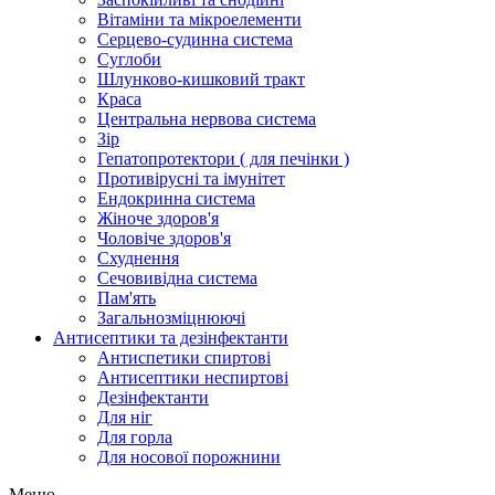
Вітаміни та мікроелементи
Серцево-судинна система
Суглоби
Шлунково-кишковий тракт
Краса
Центральна нервова система
Зір
Гепатопротектори ( для печінки )
Противірусні та імунітет
Ендокринна система
Жіноче здоров'я
Чоловіче здоров'я
Схуднення
Сечовивідна система
Пам'ять
Загальнозміцнюючі
Антисептики та дезінфектанти
Антиспетики спиртові
Антисептики неспиртові
Дезінфектанти
Для ніг
Для горла
Для носової порожнини
Меню