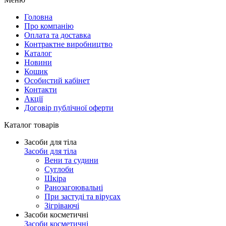
Головна
Про компанію
Оплата та доставка
Контрактне виробництво
Каталог
Новини
Кошик
Особистий кабінет
Контакти
Акції
Договір публічної оферти
Каталог товарів
Засоби для тіла
Засоби для тіла
Вени та судини
Суглоби
Шкіра
Ранозагоювальні
При застуді та вірусах
Зігріваючі
Засоби косметичні
Засоби косметичні