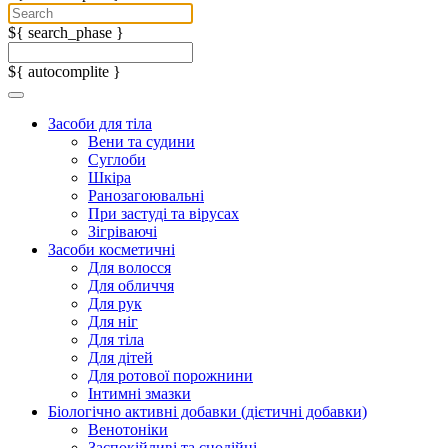
${ search_phase }
${ autocomplite }
Засоби для тіла
Вени та судини
Суглоби
Шкіра
Ранозагоювальні
При застуді та вірусах
Зігріваючі
Засоби косметичні
Для волосся
Для обличчя
Для рук
Для ніг
Для тіла
Для дітей
Для ротової порожнини
Інтимні змазки
Біологічно активні добавки (дієтичні добавки)
Венотоніки
Заспокійливі та снодійні