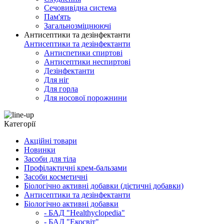
Сечовивідна система
Пам'ять
Загальнозміцнюючі
Антисептики та дезінфектанти
Антисептики та дезінфектанти
Антиспетики спиртові
Антисептики неспиртові
Дезінфектанти
Для ніг
Для горла
Для носової порожнини
Категорії
Акційні товари
Новинки
Засоби для тіла
Профілактичні крем-бальзами
Засоби косметичні
Біологічно активні добавки (дієтичні добавки)
Антисептики та дезінфектанти
Біологічно активні добавки
- БАД "Healthyclopedia"
- БАД "Екосвіт"