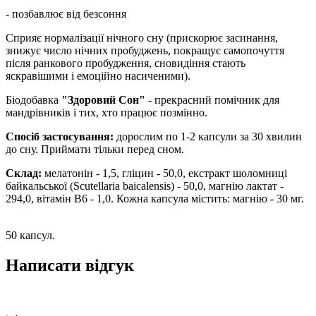
- позбавлює від безсоння
Сприяє нормалізації нічного сну (прискорює засинання,
знижує число нічних пробуджень, покращує самопочуття
після ранкового пробудження, сновидіння стають
яскравішими і емоційно насиченими).
Біодобавка
"Здоровий Сон"
- прекрасний помічник для
мандрівників і тих, хто працює позмінно.
Спосіб застосування:
дорослим по 1-2 капсули за 30 хвилин
до сну. Приймати тільки перед сном.
Склад:
мелатонін - 1,5, гліцин - 50,0, екстракт шоломниці
байкальської (Scutellaria baicalensis) - 50,0, магнію лактат -
294,0, вітамін В6 - 1,0. Кожна капсула містить: магнію - 30 мг.
50 капсул.
Написати відгук