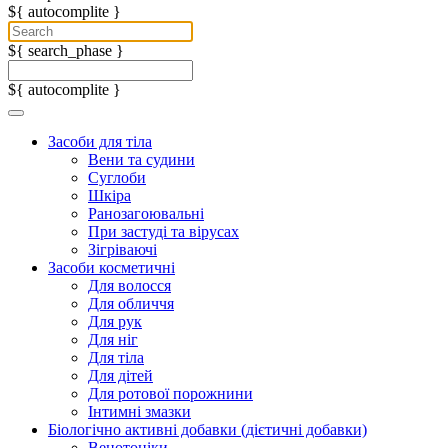
${ autocomplite }
${ search_phase }
${ autocomplite }
Засоби для тіла
Вени та судини
Суглоби
Шкіра
Ранозагоювальні
При застуді та вірусах
Зігріваючі
Засоби косметичні
Для волосся
Для обличчя
Для рук
Для ніг
Для тіла
Для дітей
Для ротової порожнини
Інтимні змазки
Біологічно активні добавки (дієтичні добавки)
Венотоніки