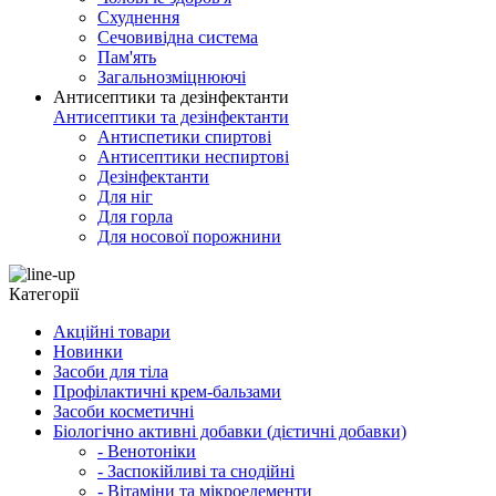
Схуднення
Сечовивідна система
Пам'ять
Загальнозміцнюючі
Антисептики та дезінфектанти
Антисептики та дезінфектанти
Антиспетики спиртові
Антисептики неспиртові
Дезінфектанти
Для ніг
Для горла
Для носової порожнини
Категорії
Акційні товари
Новинки
Засоби для тіла
Профілактичні крем-бальзами
Засоби косметичні
Біологічно активні добавки (дієтичні добавки)
- Венотоніки
- Заспокійливі та снодійні
- Вітаміни та мікроелементи