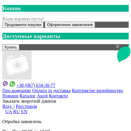
Кошик
Ваша корзина пуста!
Продовжити покупки
Оформлення замовлення
Доступные варианты
0
+38 (067) 634-30-77
Про компанію
Оплата та доставка
Контрактне виробництво
Новини
Каталог
Акції
Контакти
Заказати зворотній дзвінок
Вхід |
Реєстрація
UA
RU
EN
Обробка замовлень