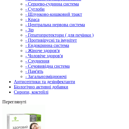
- Серцево-судинна система
- Суглоби
- Шлунково-кишковий тракт
- Краса
- Центральна нервова система
- Зір
- Гепатопротектори ( для печінки )
- Противірусні та імунітет
- Ендокринна система
- Жіноче здоров'я
- Чоловіче здоров'я
- Схуднення
- Сечовивідна система
- Пам'ять
- Загальнозміцнюючі
Антисептики та дезінфектанти
Біологічно активні добавки
Сиропи, коктейлі
Переглянуті