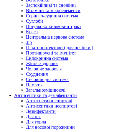
Заспокійливі та снодійні
Вітаміни та мікроелементи
Серцево-судинна система
Суглоби
Шлунково-кишковий тракт
Краса
Центральна нервова система
Зір
Гепатопротектори ( для печінки )
Противірусні та імунітет
Ендокринна система
Жіноче здоров'я
Чоловіче здоров'я
Схуднення
Сечовивідна система
Пам'ять
Загальнозміцнюючі
Антисептики та дезінфектанти
Антиспетики спиртові
Антисептики неспиртові
Дезінфектанти
Для ніг
Для горла
Для носової порожнини