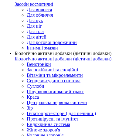
Засоби косметичні
Для волосся
Для обличчя
Для рук
Для ніг
Для тіла
Для дітей
Для ротової порожнини
Інтимні змазки
Біологічно активні добавки (дієтичні добавки)
Біологічно активні добавки (дієтичні добавки)
Венотоніки
Заспокійливі та снодійні
Вітаміни та мікроелементи
Серцево-судинна система
Суглоби
Шлунково-кишковий тракт
Краса
Центральна нервова система
Зір
Гепатопротектори ( для печінки )
Противірусні та імунітет
Ендокринна система
Жіноче здоров'я
Чоловіче здоров'я