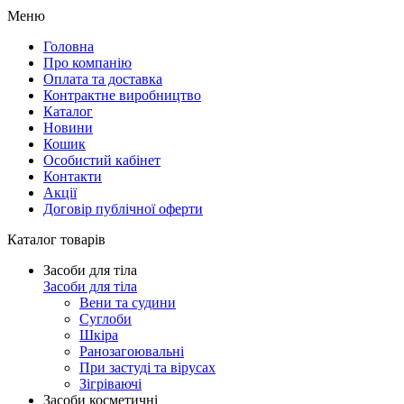
Меню
Головна
Про компанію
Оплата та доставка
Контрактне виробництво
Каталог
Новини
Кошик
Особистий кабінет
Контакти
Акції
Договір публічної оферти
Каталог товарів
Засоби для тіла
Засоби для тіла
Вени та судини
Суглоби
Шкіра
Ранозагоювальні
При застуді та вірусах
Зігріваючі
Засоби косметичні