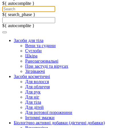
${ autocomplite }
${ search_phase }
${ autocomplite }
Засоби для тіла
Вени та судини
Суглоби
Шкіра
Ранозагоювальні
При застуді та вірусах
Зігріваючі
Засоби косметичні
Для волосся
Для обличчя
Для рук
Для ніг
Для тіла
Для дітей
Для ротової порожнини
Інтимні змазки
Біологічно активні добавки (дієтичні добавки)
Венотоніки