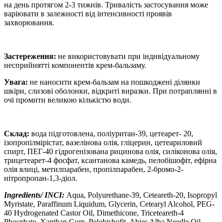
на день протягом 2-3 тижнів. Тривалість застосування може
варіювати в залежності від інтенсивності проявів
захворювання.
Застереження:
не використовувати при індивідуальному
несприйнятті компонентів крем-бальзаму.
Увага:
не наносити крем-бальзам на пошкоджені ділянки
шкіри, слизові оболонки, відкриті виразки. При потраплянні в
очі промити великою кількістю води.
Склад:
вода підготовлена, поліуритан-39, цетеарет- 20,
ізопропілмірістат, вазелінова олія, гліцерин, цетеариловий
спирт, ПЕГ-40 гідрогенізована рицинова олія, силіконова олія,
трицетеарет-4 фосфат, ксантанова камедь, пелобішофіт, ефірна
олія ялиці, метилпарабен, пропілпарабен, 2-бромо-2-
нітропропан-1,3-діол.
Ingredients/
INCI:
Aqua, Polyurethane-39, Ceteareth-20, Isopropyl
Myristate, Paraffinum Liquidum, Glycerin, Сetearyl Alcohol, PEG-
40 Hydrogenated Castor Oil, Dimethicone, Triceteareth-4
Phosphate, Xanthan Gum, Pelobishofit, Abies Alba Needle Oil,