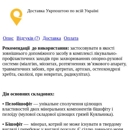
Доставка Укрпоштою по всій Україні
Опис
Відгуків (7)
Доставка
Оплата
Рекомендації до використання:
застосовувати в якості
зовнішнього допоміжного засобу
в комплексі лікувально-
профілактичних заходів при
захворюваннях опорно-рухової
системи (міалгіях, міозитах, розтягненнях зв’язкового апарату,
травматичних забоях, при артритах, артозах, остеохондрозі
хребта, сколіозі, при невритах, радикулітах).
Дія основних складових:
• Пелобішофіт
— унікальне сполучення цілющих
властивостей двох мінеральних компонентів бішофіту і
пелоїду (мулової складової цілющих грязей Куяльника).
• Бішофіт
— мінерал, котрий не може існувати в твердому
вигляді і перебуває у вигляді розсолу. Є сіллю давнього моря.