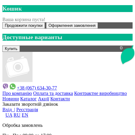
Кошик
Ваша корзина пуста!
Продовжити покупки
Оформлення замовлення
Доступные варианты
0
+38 (067) 634-30-77
Про компанію
Оплата та доставка
Контрактне виробництво
Новини
Каталог
Акції
Контакти
Заказати зворотній дзвінок
Вхід |
Реєстрація
UA
RU
EN
Обробка замовлень