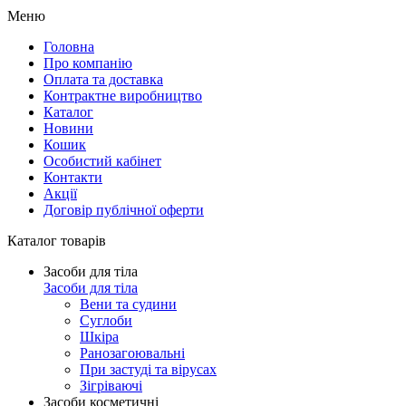
Меню
Головна
Про компанію
Оплата та доставка
Контрактне виробництво
Каталог
Новини
Кошик
Особистий кабінет
Контакти
Акції
Договір публічної оферти
Каталог товарів
Засоби для тіла
Засоби для тіла
Вени та судини
Суглоби
Шкіра
Ранозагоювальні
При застуді та вірусах
Зігріваючі
Засоби косметичні