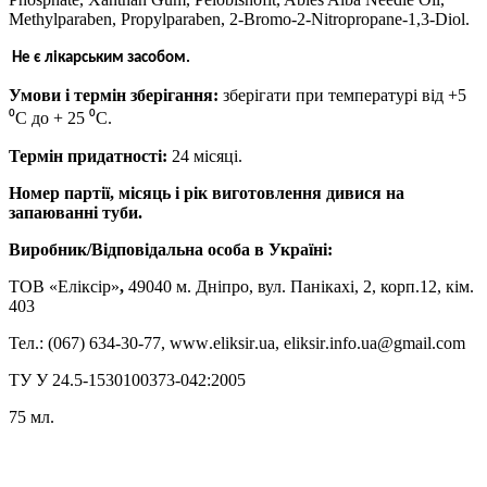
Methуlparaben, Propуlparaben, 2-Bromo-2-Nitropropane-1,3-Diol.
Не є лікарським засобом.
Умови і термін зберігання:
зберігати при температурі від +5
⁰С до + 25 ⁰С.
Термін придатності:
24 місяці.
Номер партії, місяць і рік виготовлення дивися на
запаюванні туби.
Виробник/Відповідальна особа в Україні:
ТОВ «Еліксір»
,
49040 м. Дніпро, вул. Панікахі, 2, корп.12, кім.
403
Тел.: (067) 634-30-77,
www
.
eliksir
.
ua
,
eliksir
.
info
.
ua
@
gmail
.
com
ТУ У 24.5-1530100373-042:2005
75 мл.