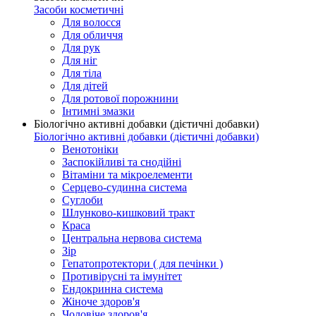
Засоби косметичні
Для волосся
Для обличчя
Для рук
Для ніг
Для тіла
Для дітей
Для ротової порожнини
Інтимні змазки
Біологічно активні добавки (дієтичні добавки)
Біологічно активні добавки (дієтичні добавки)
Венотоніки
Заспокійливі та снодійні
Вітаміни та мікроелементи
Серцево-судинна система
Суглоби
Шлунково-кишковий тракт
Краса
Центральна нервова система
Зір
Гепатопротектори ( для печінки )
Противірусні та імунітет
Ендокринна система
Жіноче здоров'я
Чоловіче здоров'я