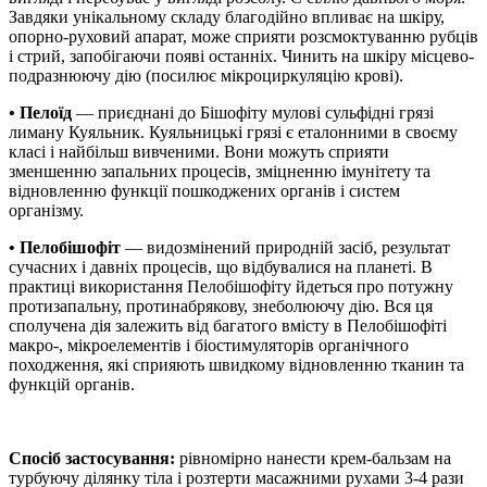
Завдяки унікальному складу благодійно впливає на шкіру,
опорно-руховий апарат, може сприяти розсмоктуванню рубців
і стрий, запобігаючи появі останніх. Чинить на шкіру місцево-
подразнюючу дію (посилює мікроциркуляцію крові).
• Пелоїд
— приєднані до Бішофіту мулові сульфідні грязі
лиману Куяльник. Куяльницькі грязі є еталонними в своєму
класі і найбільш вивченими. Вони можуть сприяти
зменшенню запальних процесів, зміцненню імунітету та
відновленню функції пошкоджених органів і систем
організму.
• Пелобішофіт
— видозмінений природній засіб, результат
сучасних і давніх процесів, що відбувалися на планеті. В
практиці використання Пелобішофіту йдеться про потужну
протизапальну, протинабрякову, знеболюючу дію. Вся ця
сполучена дія залежить від багатого вмісту в Пелобішофіті
макро-, мікроелементів і біостимуляторів органічного
походження, які сприяють швидкому відновленню тканин та
функцій органів.
Спосіб застосування:
рівномірно нанести крем-бальзам на
турбуючу ділянку тіла і розтерти масажними рухами 3-4 рази