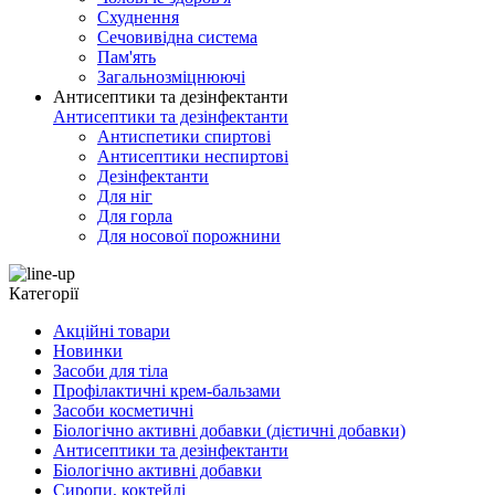
Схуднення
Сечовивідна система
Пам'ять
Загальнозміцнюючі
Антисептики та дезінфектанти
Антисептики та дезінфектанти
Антиспетики спиртові
Антисептики неспиртові
Дезінфектанти
Для ніг
Для горла
Для носової порожнини
Категорії
Акційні товари
Новинки
Засоби для тіла
Профілактичні крем-бальзами
Засоби косметичні
Біологічно активні добавки (дієтичні добавки)
Антисептики та дезінфектанти
Біологічно активні добавки
Сиропи, коктейлі