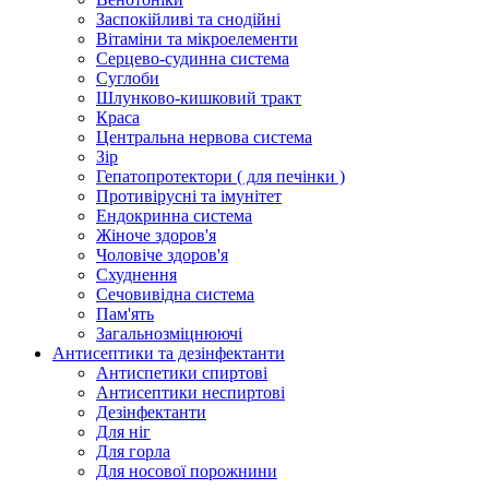
Заспокійливі та снодійні
Вітаміни та мікроелементи
Серцево-судинна система
Суглоби
Шлунково-кишковий тракт
Краса
Центральна нервова система
Зір
Гепатопротектори ( для печінки )
Противірусні та імунітет
Ендокринна система
Жіноче здоров'я
Чоловіче здоров'я
Схуднення
Сечовивідна система
Пам'ять
Загальнозміцнюючі
Антисептики та дезінфектанти
Антиспетики спиртові
Антисептики неспиртові
Дезінфектанти
Для ніг
Для горла
Для носової порожнини