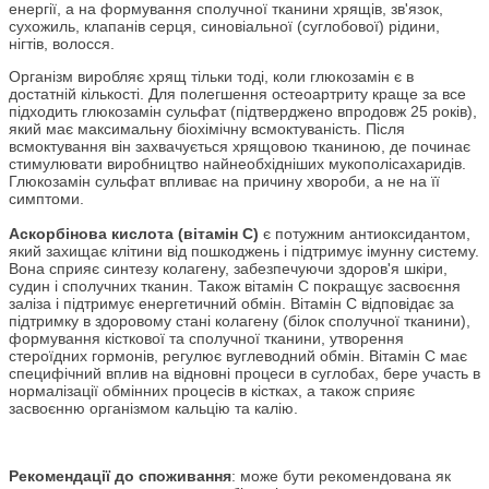
енергії, а на формування сполучної тканини хрящів, зв'язок,
сухожиль, клапанів серця, синовіальної (суглобової) рідини,
нігтів, волосся.
Організм виробляє хрящ тільки тоді, коли глюкозамін є в
достатній кількості. Для полегшення остеоартриту краще за все
підходить глюкозамін сульфат (підтверджено впродовж 25 років),
який має максимальну біохімічну всмоктуваність. Після
всмоктування він захвачується хрящовою тканиною, де починає
стимулювати виробництво найнеобхідніших мукополісахаридів.
Глюкозамін сульфат впливає на причину хвороби, а не на її
симптоми.
Аскорбінова кислота (вітамін C)
є потужним антиоксидантом,
який захищає клітини від пошкоджень і підтримує імунну систему.
Вона сприяє синтезу колагену, забезпечуючи здоров'я шкіри,
судин і сполучних тканин. Також вітамін C покращує засвоєння
заліза і підтримує енергетичний обмін. Вітамін С відповідає за
підтримку в здоровому стані колагену (білок сполучної тканини),
формування кісткової та сполучної тканини, утворення
стероїдних гормонів, регулює вуглеводний обмін. Вітамін С має
специфічний вплив на відновні процеси в суглобах, бере участь в
нормалізації обмінних процесів в кістках, а також сприяє
засвоєнню організмом кальцію та калію.
Рекомендації до споживання
: може бути рекомендована як