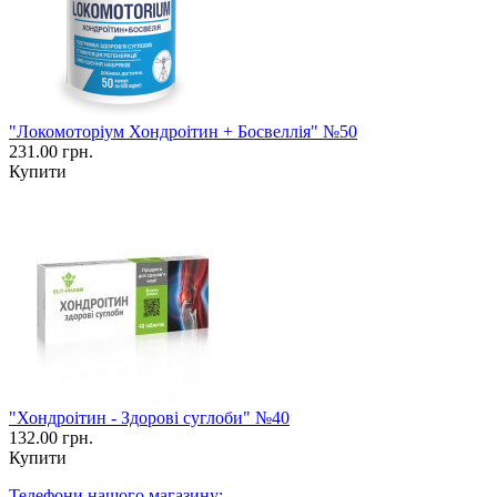
"Локомоторіум Хондроітин + Босвеллія" №50
231.00 грн.
Купити
"Хондроітин - Здорові суглоби" №40
132.00 грн.
Купити
Телефони нашого магазину: