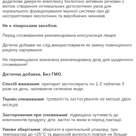
додаткове джерело комплексу біологічно активних речовин з
метою створення оптимальних дієтологічних умов для
нормального функціонування імунної системи при дії
несприятливих екологічних та виробничих чинників.
Не є лікарським засобом.
Перед споживанням рекомендована консультація лікаря.
Дієтичні добавки не слід використовувати як заміну повноцінного
раціону харчування.
Не перевищувати зазначену рекомендовану дозу для щоденного
споживання!
Дієтична добавка. Без ГМО.
Спосіб вживання
:
препарат застосовують по 1-2 таблетки 3
рази на день, запиваючи склянкою води.
тривалість застосування не менше двох
Термін споживання
:
місяців.
Застереження при споживанні
: підвищена чутливість до
компонентів продукту, діти, вагітні та жінки в період лактації.
Умови зберігання
: зберігати в оригінальній упаковці, при
температурі до +25°С та відносній вологості повітря не більше