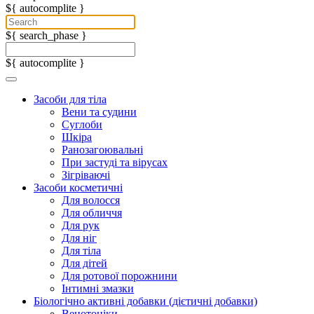
${ autocomplite }
${ search_phase }
${ autocomplite }
Засоби для тіла
Вени та судини
Суглоби
Шкіра
Ранозагоювальні
При застуді та вірусах
Зігріваючі
Засоби косметичні
Для волосся
Для обличчя
Для рук
Для ніг
Для тіла
Для дітей
Для ротової порожнини
Інтимні змазки
Біологічно активні добавки (дієтичні добавки)
Венотоніки