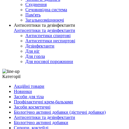
Схуднення
Сечовивідна система
Пам'ять
Загальнозміцнюючі
Антисептики та дезінфектанти
Антисептики та дезінфектанти
Антиспетики спиртові
Антисептики неспиртові
Дезінфектанти
Для ніг
Для горла
Для носової порожнини
Категорії
Акційні товари
Новинки
Засоби для тіла
Профілактичні крем-бальзами
Засоби косметичні
Біологічно активні добавки (дієтичні добавки)
Антисептики та дезінфектанти
Біологічно активні добавки
Сиропи, коктейлі