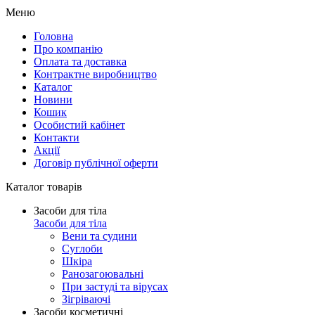
Меню
Головна
Про компанію
Оплата та доставка
Контрактне виробництво
Каталог
Новини
Кошик
Особистий кабінет
Контакти
Акції
Договір публічної оферти
Каталог товарів
Засоби для тіла
Засоби для тіла
Вени та судини
Суглоби
Шкіра
Ранозагоювальні
При застуді та вірусах
Зігріваючі
Засоби косметичні