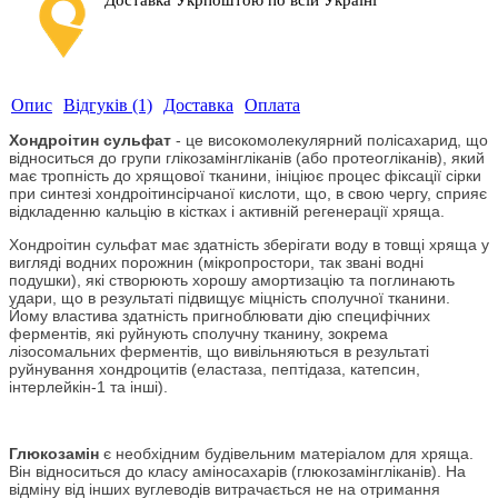
Доставка Укрпоштою по всій Україні
Опис
Відгуків (1)
Доставка
Оплата
Хондроітин сульфат
- це високомолекулярний полісахарид, що
відноситься до групи глікозамінгліканів (або протеогліканів), який
має тропність до хрящової тканини, ініціює процес фіксації сірки
при синтезі хондроітинсірчаної кислоти, що, в свою чергу, сприяє
відкладенню кальцію в кістках і активній регенерації хряща.
Хондроітин сульфат має здатність зберігати воду в товщі хряща у
вигляді водних порожнин (мікропростори, так звані водні
подушки), які створюють хорошу амортизацію та поглинають
удари, що в результаті підвищує міцність сполучної тканини.
Йому властива здатність пригноблювати дію специфічних
ферментів, які руйнують сполучну тканину, зокрема
лізосомальних ферментів, що вивільняються в результаті
руйнування хондроцитів (еластаза, пептідаза, катепсин,
інтерлейкін-1 та інші).
Глюкозамін
є необхідним будівельним матеріалом для хряща.
Він відноситься до класу аміносахарів (глюкозамінгліканів). На
відміну від інших вуглеводів витрачається не на отримання