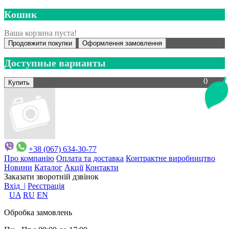
Кошик
Ваша корзина пуста!
Продовжити покупки
Оформлення замовлення
Доступные варианты
0
+38 (067) 634-30-77
Про компанію
Оплата та доставка
Контрактне виробництво
Новини
Каталог
Акції
Контакти
Заказати зворотній дзвінок
Вхід |
Реєстрація
UA
RU
EN
Обробка замовлень