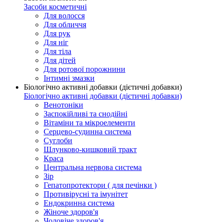
Засоби косметичні
Для волосся
Для обличчя
Для рук
Для ніг
Для тіла
Для дітей
Для ротової порожнини
Інтимні змазки
Біологічно активні добавки (дієтичні добавки)
Біологічно активні добавки (дієтичні добавки)
Венотоніки
Заспокійливі та снодійні
Вітаміни та мікроелементи
Серцево-судинна система
Суглоби
Шлунково-кишковий тракт
Краса
Центральна нервова система
Зір
Гепатопротектори ( для печінки )
Противірусні та імунітет
Ендокринна система
Жіноче здоров'я
Чоловіче здоров'я