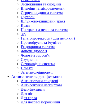
Заспокійливі та снодійні
Вітаміни та мікроелементи
Серцево-судинна система
Суглоби
Шлунково-кишковий тракт
Краса
Центральна нервова система
Зір
Гепатопротектори ( для печінки )
Противірусні та імунітет
Ендокринна система
Жіноче здоров'я
Чоловіче здоров'я
Схуднення
Сечовивідна система
Пам'ять
Загальнозміцнюючі
Антисептики та дезінфектанти
Антиспетики спиртові
Антисептики неспиртові
Дезінфектанти
Для ніг
Для горла
Для носової порожнини