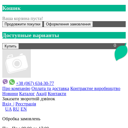
Кошик
Ваша корзина пуста!
Продовжити покупки
Оформлення замовлення
Доступные варианты
0
+38 (067) 634-30-77
Про компанію
Оплата та доставка
Контрактне виробництво
Новини
Каталог
Акції
Контакти
Заказати зворотній дзвінок
Вхід |
Реєстрація
UA
RU
EN
Обробка замовлень