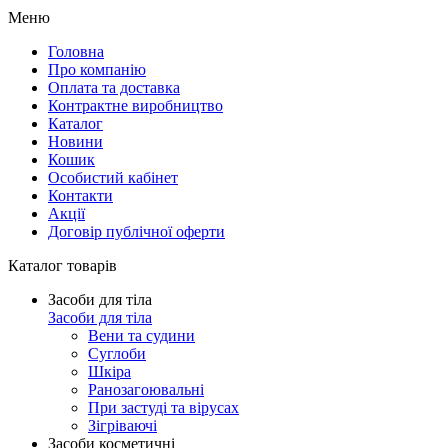
Меню
Головна
Про компанію
Оплата та доставка
Контрактне виробництво
Каталог
Новини
Кошик
Особистий кабінет
Контакти
Акції
Договір публічної оферти
Каталог товарів
Засоби для тіла
Засоби для тіла
Вени та судини
Суглоби
Шкіра
Ранозагоювальні
При застуді та вірусах
Зігріваючі
Засоби косметичні