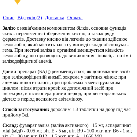
Опис
Відгуків (2)
Доставка
Оплата
Залізо
є невід'ємним компонентом білків, основна функція
яких - перенесення і збереження кисню, а також ряду
ферментів. Доставку кисню від легенів до тканин здійснює
гемоглобін, який містить залізо у вигляді складної сполуки -
гема. При нестачі заліза в організмі зменшується кількість
гемоглобіну, що призводить до виникнення гіпоксії, а потім і
залізодефіцитної анемії.
Даний препарат (БАД) рекомендується, як допоміжний засіб
при залізодефіцитній анемії, зокрема у вагітних жінок; при
анеміях іншої етіології; при проблемах з менструальним
циклом; після втрати крові; як допоміжний засіб при
інфекціях; в післяопераційний період; при вегетаріанських
дієтах; в період весняного авітамінозу.
Спосіб застосування:
дорослим 1-3 таблетки на добу під час
прийому їжі.
Склад:
фумарат заліза (заліза активного) - 15 мг, аспарагинат
міді (міді) - 0,05 мг, віт. Е - 5 мг, віт. В9 - 100 мкг, віт. В6 - 1 мг,
віт. С - 30 мг, віт. В12 - 1,5 мкг, віт. А - 1666 МО.