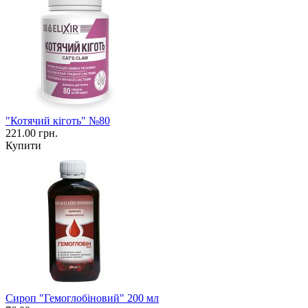
"Котячий кіготь" №80
221.00 грн.
Купити
Сироп "Гемоглобіновий" 200 мл