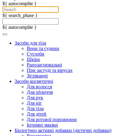
${ autocomplite }
${ search_phase }
${ autocomplite }
Засоби для тіла
Вени та судини
Суглоби
Шкіра
Ранозагоювальні
При застуді та вірусах
Зігріваючі
Засоби косметичні
Для волосся
Для обличчя
Для рук
Для ніг
Для тіла
Для дітей
Для ротової порожнини
Інтимні змазки
Біологічно активні добавки (дієтичні добавки)
Венотоніки