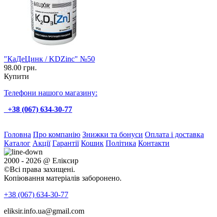
"КаДеЦинк / KDZinc" №50
98.00 грн.
Купити
Телефони нашого магазину:
+38 (067) 634-30-77
Головна
Про компанію
Знижки та бонуси
Оплата і доставка
Каталог
Акції
Гарантії
Кошик
Політика
Контакти
2000 - 2026 @ Еліксир
©Всі права захищені.
Копіювання матеріалів заборонено.
+38 (067)
634-30-77
eliksir.info.ua@gmail.com