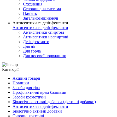
Схуднення
Сечовивідна система
Пам'ять
Загальнозміцнюючі
Антисептики та дезінфектанти
Антисептики та дезінфектанти
Антиспетики спиртові
Антисептики неспиртові
Дезінфектанти
Для ніг
Для горла
Для носової порожнини
Категорії
Акційні товари
Новинки
Засоби для тіла
Профілактичні крем-бальзами
Засоби косметичні
Біологічно активні добавки (дієтичні добавки)
Антисептики та дезінфектанти
Біологічно активні добавки
Сиропи, коктейлі