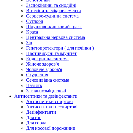
Заспокійливі та снодійні
Вітаміни та мікроелементи
Серцево-судинна система
Суглоби
Шлунково-кишковий тракт
Краса
Центральна нервова система
Зір
Гепатопротектори ( для печінки )
Противірусні та імунітет
Ендокринна система
Жіноче здоров'я
Чоловіче здоров'я
Схуднення
Сечовивідна система
Пам'ять
Загальнозміцнюючі
Антисептики та дезінфектанти
Антиспетики спиртові
Антисептики неспиртові
Дезінфектанти
Для ніг
Для горла
Для носової порожнини