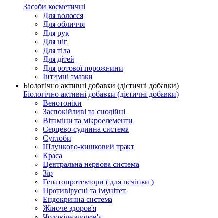
Засоби косметичні
Для волосся
Для обличчя
Для рук
Для ніг
Для тіла
Для дітей
Для ротової порожнини
Інтимні змазки
Біологічно активні добавки (дієтичні добавки)
Біологічно активні добавки (дієтичні добавки)
Венотоніки
Заспокійливі та снодійні
Вітаміни та мікроелементи
Серцево-судинна система
Суглоби
Шлунково-кишковий тракт
Краса
Центральна нервова система
Зір
Гепатопротектори ( для печінки )
Противірусні та імунітет
Ендокринна система
Жіноче здоров'я
Чоловіче здоров'я