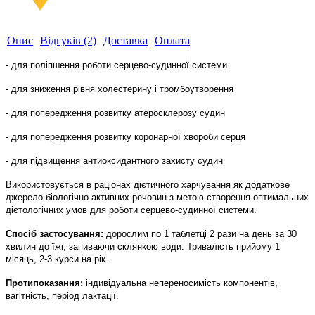
Опис
Відгуків (2)
Доставка
Оплата
- для поліпшення роботи серцево-судинної системи
- для зниження рівня холестерину і тромбоутворення
- для попередження розвитку атеросклерозу судин
- для попередження розвитку коронарної хвороби серця
- для підвищення антиоксидантного захисту судин
Використовується в раціонах дієтичного харчування як додаткове
джерело біологічно активних речовин з метою створення оптимальних
дієтологічних умов для роботи серцево-судинної системи.
Спосіб застосування:
дорослим по 1 таблетці 2 рази на день за 30
хвилин до їжі, запиваючи склянкою води. Тривалість прийому 1
місяць, 2-3 курси на рік.
Протипоказання:
індивідуальна непереносимість компонентів,
вагітність
,
період лактації.