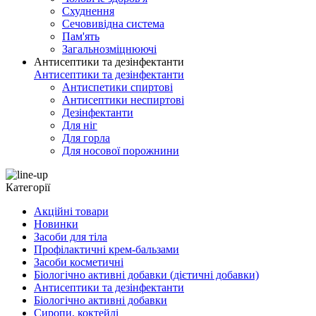
Схуднення
Сечовивідна система
Пам'ять
Загальнозміцнюючі
Антисептики та дезінфектанти
Антисептики та дезінфектанти
Антиспетики спиртові
Антисептики неспиртові
Дезінфектанти
Для ніг
Для горла
Для носової порожнини
Категорії
Акційні товари
Новинки
Засоби для тіла
Профілактичні крем-бальзами
Засоби косметичні
Біологічно активні добавки (дієтичні добавки)
Антисептики та дезінфектанти
Біологічно активні добавки
Сиропи, коктейлі