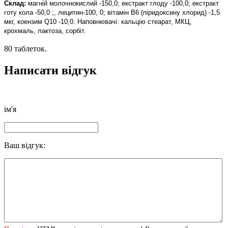
Склад:
магній молочнокислий -150,0; екстракт глоду -100,0; екстракт
готу кола -50,0 ;, лецитин-100, 0; вітамін В6 (піридоксину хлорид) -1,5
мкг, коензим Q10 -10,0. Наповнювачі: кальцію стеарат, МКЦ,
крохмаль, лактоза, сорбіт.
80 таблеток.
Написати відгук
ім'я
Ваш відгук: