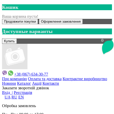
Кошик
Ваша корзина пуста!
Продовжити покупки
Оформлення замовлення
Доступные варианты
0
+38 (067) 634-30-77
Про компанію
Оплата та доставка
Контрактне виробництво
Новини
Каталог
Акції
Контакти
Заказати зворотній дзвінок
Вхід |
Реєстрація
UA
RU
EN
Обробка замовлень