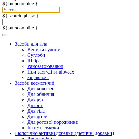
${ autocomplite }
${ search_phase }
${ autocomplite }
Засоби для тіла
Вени та судини
Суглоби
Шкіра
Ранозагоювальні
При застуді та вірусах
Зігріваючі
Засоби косметичні
Для волосся
Для обличчя
Для рук
Для ніг
Для тіла
Для дітей
Для ротової порожнини
Інтимні змазки
Біологічно активні добавки (дієтичні добавки)
Венотоніки