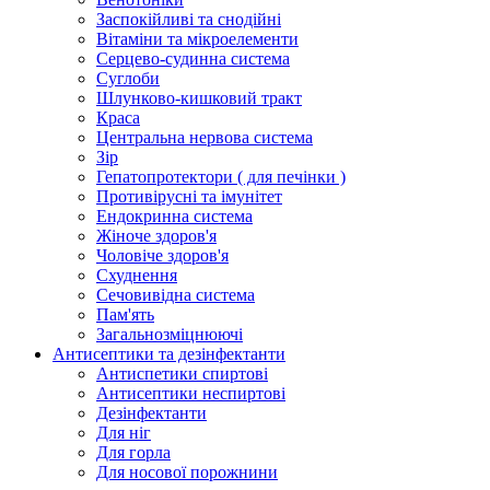
Заспокійливі та снодійні
Вітаміни та мікроелементи
Серцево-судинна система
Суглоби
Шлунково-кишковий тракт
Краса
Центральна нервова система
Зір
Гепатопротектори ( для печінки )
Противірусні та імунітет
Ендокринна система
Жіноче здоров'я
Чоловіче здоров'я
Схуднення
Сечовивідна система
Пам'ять
Загальнозміцнюючі
Антисептики та дезінфектанти
Антиспетики спиртові
Антисептики неспиртові
Дезінфектанти
Для ніг
Для горла
Для носової порожнини