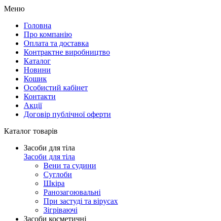
Меню
Головна
Про компанію
Оплата та доставка
Контрактне виробництво
Каталог
Новини
Кошик
Особистий кабінет
Контакти
Акції
Договір публічної оферти
Каталог товарів
Засоби для тіла
Засоби для тіла
Вени та судини
Суглоби
Шкіра
Ранозагоювальні
При застуді та вірусах
Зігріваючі
Засоби косметичні