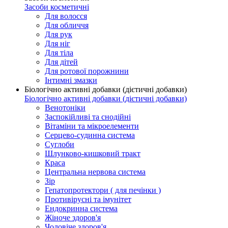
Засоби косметичні
Для волосся
Для обличчя
Для рук
Для ніг
Для тіла
Для дітей
Для ротової порожнини
Інтимні змазки
Біологічно активні добавки (дієтичні добавки)
Біологічно активні добавки (дієтичні добавки)
Венотоніки
Заспокійливі та снодійні
Вітаміни та мікроелементи
Серцево-судинна система
Суглоби
Шлунково-кишковий тракт
Краса
Центральна нервова система
Зір
Гепатопротектори ( для печінки )
Противірусні та імунітет
Ендокринна система
Жіноче здоров'я
Чоловіче здоров'я