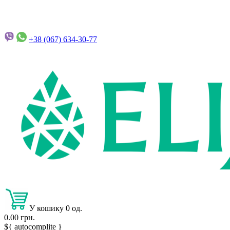
+38 (067)
634-30-77
У кошику 0 од.
0.00 грн.
${ autocomplite }