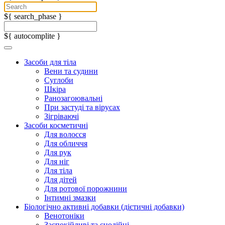
${ search_phase }
${ autocomplite }
Засоби для тіла
Вени та судини
Суглоби
Шкіра
Ранозагоювальні
При застуді та вірусах
Зігріваючі
Засоби косметичні
Для волосся
Для обличчя
Для рук
Для ніг
Для тіла
Для дітей
Для ротової порожнини
Інтимні змазки
Біологічно активні добавки (дієтичні добавки)
Венотоніки
Заспокійливі та снодійні