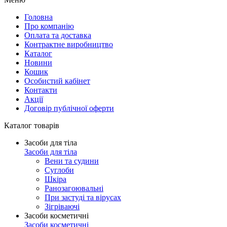
Головна
Про компанію
Оплата та доставка
Контрактне виробництво
Каталог
Новини
Кошик
Особистий кабінет
Контакти
Акції
Договір публічної оферти
Каталог товарів
Засоби для тіла
Засоби для тіла
Вени та судини
Суглоби
Шкіра
Ранозагоювальні
При застуді та вірусах
Зігріваючі
Засоби косметичні
Засоби косметичні