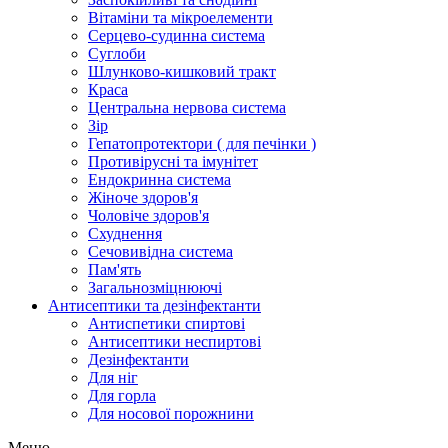
Вітаміни та мікроелементи
Серцево-судинна система
Суглоби
Шлунково-кишковий тракт
Краса
Центральна нервова система
Зір
Гепатопротектори ( для печінки )
Противірусні та імунітет
Ендокринна система
Жіноче здоров'я
Чоловіче здоров'я
Схуднення
Сечовивідна система
Пам'ять
Загальнозміцнюючі
Антисептики та дезінфектанти
Антиспетики спиртові
Антисептики неспиртові
Дезінфектанти
Для ніг
Для горла
Для носової порожнини
Меню