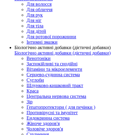
Для волосся
Для обличчя
Для рук
Для ніг
Для тіла
Для дітей
Для ротової порожнини
Інтимні змазки
Біологічно активні добавки (дієтичні добавки)
Біологічно активні добавки (дієтичні добавки)
Венотоніки
Заспокійливі та снодійні
Вітаміни та мікроелементи
Серцево-судинна система
Суглоби
Шлунково-кишковий тракт
Краса
Центральна нервова система
Зір
Гепатопротектори ( для печінки )
Противірусні та імунітет
Ендокринна система
Жіноче здоров'я
Чоловіче здоров'я
Схуднення