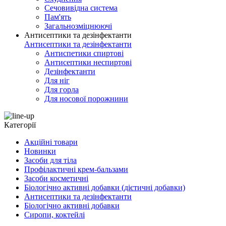
Сечовивідна система
Пам'ять
Загальнозміцнюючі
Антисептики та дезінфектанти
Антисептики та дезінфектанти
Антиспетики спиртові
Антисептики неспиртові
Дезінфектанти
Для ніг
Для горла
Для носової порожнини
Категорії
Акційні товари
Новинки
Засоби для тіла
Профілактичні крем-бальзами
Засоби косметичні
Біологічно активні добавки (дієтичні добавки)
Антисептики та дезінфектанти
Біологічно активні добавки
Сиропи, коктейлі