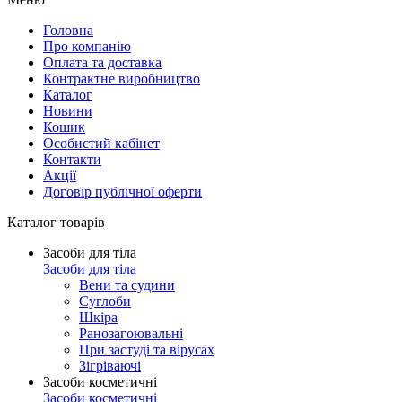
Головна
Про компанію
Оплата та доставка
Контрактне виробництво
Каталог
Новини
Кошик
Особистий кабінет
Контакти
Акції
Договір публічної оферти
Каталог товарів
Засоби для тіла
Засоби для тіла
Вени та судини
Суглоби
Шкіра
Ранозагоювальні
При застуді та вірусах
Зігріваючі
Засоби косметичні
Засоби косметичні