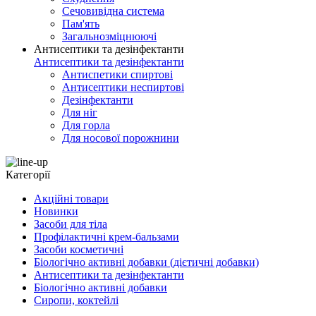
Сечовивідна система
Пам'ять
Загальнозміцнюючі
Антисептики та дезінфектанти
Антисептики та дезінфектанти
Антиспетики спиртові
Антисептики неспиртові
Дезінфектанти
Для ніг
Для горла
Для носової порожнини
Категорії
Акційні товари
Новинки
Засоби для тіла
Профілактичні крем-бальзами
Засоби косметичні
Біологічно активні добавки (дієтичні добавки)
Антисептики та дезінфектанти
Біологічно активні добавки
Сиропи, коктейлі