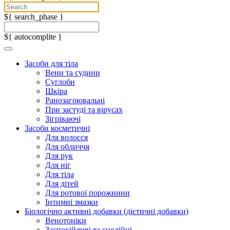
${ search_phase }
${ autocomplite }
Засоби для тіла
Вени та судини
Суглоби
Шкіра
Ранозагоювальні
При застуді та вірусах
Зігріваючі
Засоби косметичні
Для волосся
Для обличчя
Для рук
Для ніг
Для тіла
Для дітей
Для ротової порожнини
Інтимні змазки
Біологічно активні добавки (дієтичні добавки)
Венотоніки
Заспокійливі та снодійні