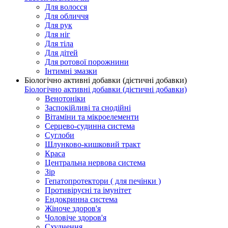
Для волосся
Для обличчя
Для рук
Для ніг
Для тіла
Для дітей
Для ротової порожнини
Інтимні змазки
Біологічно активні добавки (дієтичні добавки)
Біологічно активні добавки (дієтичні добавки)
Венотоніки
Заспокійливі та снодійні
Вітаміни та мікроелементи
Серцево-судинна система
Суглоби
Шлунково-кишковий тракт
Краса
Центральна нервова система
Зір
Гепатопротектори ( для печінки )
Противірусні та імунітет
Ендокринна система
Жіноче здоров'я
Чоловіче здоров'я
Схуднення