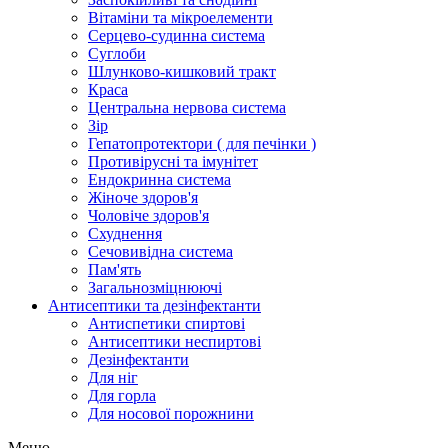
Вітаміни та мікроелементи
Серцево-судинна система
Суглоби
Шлунково-кишковий тракт
Краса
Центральна нервова система
Зір
Гепатопротектори ( для печінки )
Противірусні та імунітет
Ендокринна система
Жіноче здоров'я
Чоловіче здоров'я
Схуднення
Сечовивідна система
Пам'ять
Загальнозміцнюючі
Антисептики та дезінфектанти
Антиспетики спиртові
Антисептики неспиртові
Дезінфектанти
Для ніг
Для горла
Для носової порожнини
Меню