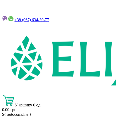
+38 (067)
634-30-77
У кошику 0 од.
0.00 грн.
${ autocomplite }