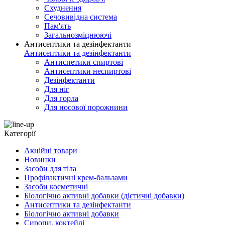
Схуднення
Сечовивідна система
Пам'ять
Загальнозміцнюючі
Антисептики та дезінфектанти
Антисептики та дезінфектанти
Антиспетики спиртові
Антисептики неспиртові
Дезінфектанти
Для ніг
Для горла
Для носової порожнини
Категорії
Акційні товари
Новинки
Засоби для тіла
Профілактичні крем-бальзами
Засоби косметичні
Біологічно активні добавки (дієтичні добавки)
Антисептики та дезінфектанти
Біологічно активні добавки
Сиропи, коктейлі