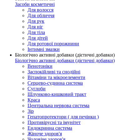
Засоби косметичні
Для волосся
Для обличчя
Для рук
Для ніг
Для тіла
Для дітей
Для ротової порожнини
Інтимні змазки
Біологічно активні добавки (дієтичні добавки)
Біологічно активні добавки (дієтичні добавки)
Венотоніки
Заспокійливі та снодійні
Вітаміни та мікроелементи
Серцево-судинна система
Суглоби
Шлунково-кишковий тракт
Краса
Центральна нервова система
Зір
Гепатопротектори ( для печінки )
Противірусні та імунітет
Ендокринна система
Жіноче здоров'я
Чоловіче здоров'я