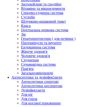
Заспокійливі та снодійні
Вітаміни та мікроелементи
Серцево-судинна система
Суглоби
Шлунково-кишковий тракт
Краса
Центральна нервова система
Зір
Гепатопротектори ( для печінки )
Противірусні та імунітет
Ендокринна система
Жіноче здоров'я
Чоловіче здоров'я
Схуднення
Сечовивідна система
Пам'ять
Загальнозміцнюючі
Антисептики та дезінфектанти
Антиспетики спиртові
Антисептики неспиртові
Дезінфектанти
Для ніг
Для горла
Для носової порожнини