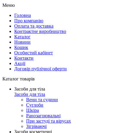
Меню
Головна
Про компанію
Оплата та доставка
Контрактне виробництво
Каталог
Новини
Кошик
Особистий кабінет
Контакти
Акції
Договір публічної оферти
Каталог товарів
Засоби для тіла
Засоби для тіла
Вени та судини
Суглоби
Шкіра
Ранозагоювальні
При застуді та вірусах
Зігріваючі
Засоби косметичні