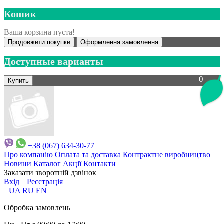
Кошик
Ваша корзина пуста!
Продовжити покупки
Оформлення замовлення
Доступные варианты
0
+38 (067) 634-30-77
Про компанію
Оплата та доставка
Контрактне виробництво
Новини
Каталог
Акції
Контакти
Заказати зворотній дзвінок
Вхід |
Реєстрація
UA
RU
EN
Обробка замовлень