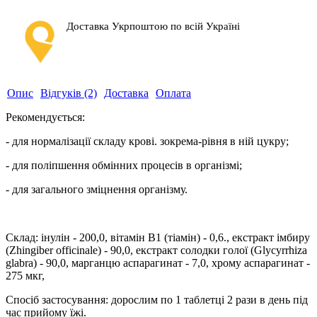
Доставка Укрпоштою по всій Україні
Опис
Відгуків (2)
Доставка
Оплата
Рекомендується:
- для нормалізації складу крові. зокрема-рівня в ній цукру;
- для поліпшення обмінних процесів в організмі;
- для загального зміцнення організму.
Склад: інулін - 200,0, вітамін B1 (тіамін) - 0,6., екстракт імбиру
(Zhingiber officinale) - 90,0, екстракт солодки голої (Glycyrrhiza
glabra) - 90,0, марганцю аспарагинат - 7,0, хрому аспарагинат -
275 мкг,
Спосіб застосування: дорослим по 1 таблетці 2 рази в день під
час прийому їжі.