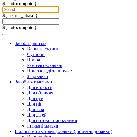
${ autocomplite }
${ search_phase }
${ autocomplite }
Засоби для тіла
Вени та судини
Суглоби
Шкіра
Ранозагоювальні
При застуді та вірусах
Зігріваючі
Засоби косметичні
Для волосся
Для обличчя
Для рук
Для ніг
Для тіла
Для дітей
Для ротової порожнини
Інтимні змазки
Біологічно активні добавки (дієтичні добавки)
Венотоніки