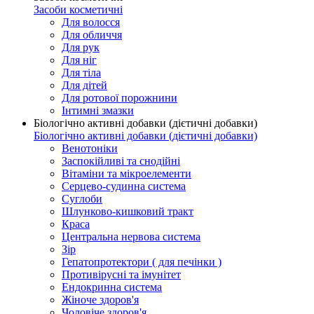
Засоби косметичні
Для волосся
Для обличчя
Для рук
Для ніг
Для тіла
Для дітей
Для ротової порожнини
Інтимні змазки
Біологічно активні добавки (дієтичні добавки)
Біологічно активні добавки (дієтичні добавки)
Венотоніки
Заспокійливі та снодійні
Вітаміни та мікроелементи
Серцево-судинна система
Суглоби
Шлунково-кишковий тракт
Краса
Центральна нервова система
Зір
Гепатопротектори ( для печінки )
Противірусні та імунітет
Ендокринна система
Жіноче здоров'я
Чоловіче здоров'я