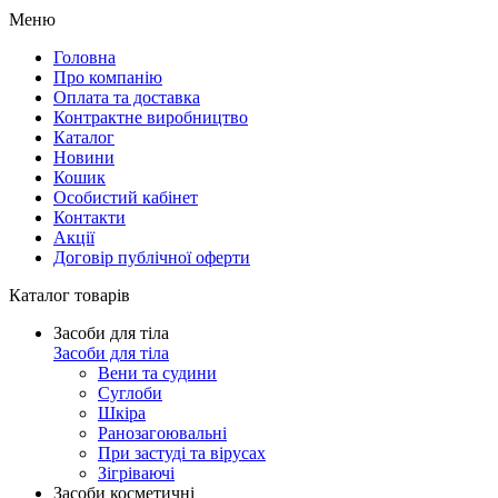
Меню
Головна
Про компанію
Оплата та доставка
Контрактне виробництво
Каталог
Новини
Кошик
Особистий кабінет
Контакти
Акції
Договір публічної оферти
Каталог товарів
Засоби для тіла
Засоби для тіла
Вени та судини
Суглоби
Шкіра
Ранозагоювальні
При застуді та вірусах
Зігріваючі
Засоби косметичні