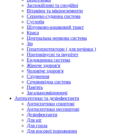
Заспокійливі та снодійні
Вітаміни та мікроелементи
Серцево-судинна система
Суглоби
Шлунково-кишковий тракт
Краса
Центральна нервова система
Зір
Гепатопротектори ( для печінки )
Противірусні та імунітет
Ендокринна система
Жіноче здоров'я
Чоловіче здоров'я
Схуднення
Сечовивідна система
Пам'ять
Загальнозміцнюючі
Антисептики та дезінфектанти
Антиспетики спиртові
Антисептики неспиртові
Дезінфектанти
Для ніг
Для горла
Для носової порожнини