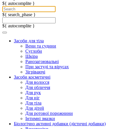
${ autocomplite }
${ search_phase }
${ autocomplite }
Засоби для тіла
Вени та судини
Суглоби
Шкіра
Ранозагоювальні
При застуді та вірусах
Зігріваючі
Засоби косметичні
Для волосся
Для обличчя
Для рук
Для ніг
Для тіла
Для дітей
Для ротової порожнини
Інтимні змазки
Біологічно активні добавки (дієтичні добавки)
Венотоніки