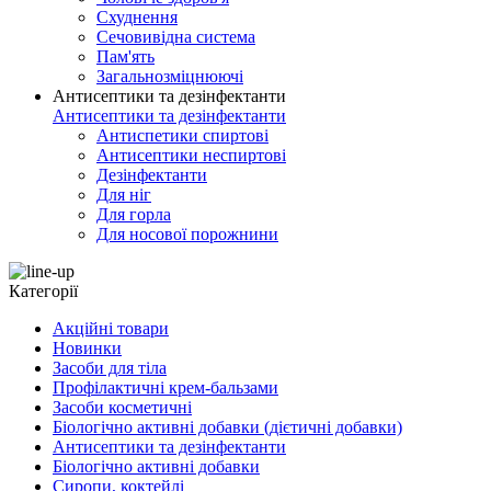
Схуднення
Сечовивідна система
Пам'ять
Загальнозміцнюючі
Антисептики та дезінфектанти
Антисептики та дезінфектанти
Антиспетики спиртові
Антисептики неспиртові
Дезінфектанти
Для ніг
Для горла
Для носової порожнини
Категорії
Акційні товари
Новинки
Засоби для тіла
Профілактичні крем-бальзами
Засоби косметичні
Біологічно активні добавки (дієтичні добавки)
Антисептики та дезінфектанти
Біологічно активні добавки
Сиропи, коктейлі