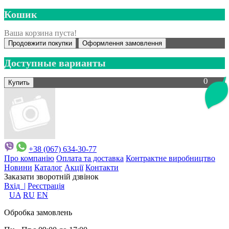
Кошик
Ваша корзина пуста!
Продовжити покупки
Оформлення замовлення
Доступные варианты
0
+38 (067) 634-30-77
Про компанію
Оплата та доставка
Контрактне виробництво
Новини
Каталог
Акції
Контакти
Заказати зворотній дзвінок
Вхід |
Реєстрація
UA
RU
EN
Обробка замовлень