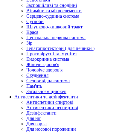
Заспокійливі та снодійні
Вітаміни та мікроелементи
Серцево-судинна система
Суглоби
Шлунково-кишковий тракт
Краса
Центральна нервова система
Зір
Гепатопротектори ( для печінки )
Противірусні та імунітет
Ендокринна система
Жіноче здоров'я
Чоловіче здоров'я
Схуднення
Сечовивідна система
Пам'ять
Загальнозміцнюючі
Антисептики та дезінфектанти
Антиспетики спиртові
Антисептики неспиртові
Дезінфектанти
Для ніг
Для горла
Для носової порожнини