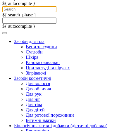
${ autocomplite }
${ search_phase }
${ autocomplite }
Засоби для тіла
Вени та судини
Суглоби
Шкіра
Ранозагоювальні
При застуді та вірусах
Зігріваючі
Засоби косметичні
Для волосся
Для обличчя
Для рук
Для ніг
Для тіла
Для дітей
Для ротової порожнини
Інтимні змазки
Біологічно активні добавки (дієтичні добавки)
Венотоніки