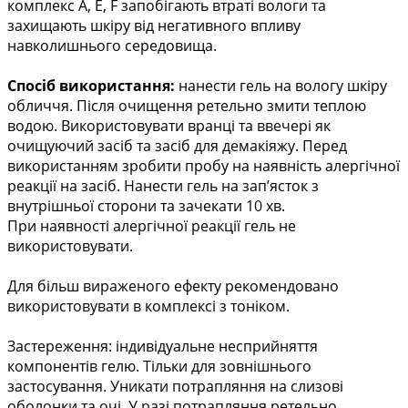
комплекс A, E, F запобігають втраті вологи та
захищають шкіру від негативного впливу
навколишнього середовища.
Спосіб використання:
нанести гель на вологу шкіру
обличчя. Після очищення ретельно змити теплою
водою. Використовувати вранці та ввечері як
очищуючий засіб та засіб для демакіяжу. Перед
використанням зробити пробу на наявність алергічної
реакції на засіб. Нанести гель на зап’ясток з
внутрішньої сторони та зачекати 10 хв.
При наявності алергічної реакції гель не
використовувати.
Для більш вираженого ефекту рекомендовано
використовувати в комплексі з тоніком.
Застереження: індивідуальне несприйняття
компонентів гелю. Тільки для зовнішнього
застосування. Уникати потрапляння на слизові
оболонки та очі. У разі потрапляння ретельно