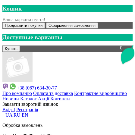
Кошик
Ваша корзина пуста!
Продовжити покупки
Оформлення замовлення
Доступные варианты
0
+38 (067) 634-30-77
Про компанію
Оплата та доставка
Контрактне виробництво
Новини
Каталог
Акції
Контакти
Заказати зворотній дзвінок
Вхід |
Реєстрація
UA
RU
EN
Обробка замовлень