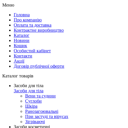
Меню
Головна
Про компанію
Оплата та доставка
Контрактне виробництво
Каталог
Новини
Кошик
Особистий кабінет
Контакти
Акції
Договір публічної оферти
Каталог товарів
Засоби для тіла
Засоби для тіла
Вени та судини
Суглоби
Шкіра
Ранозагоювальні
При застуді та вірусах
Зігріваючі
Засоби косметичні