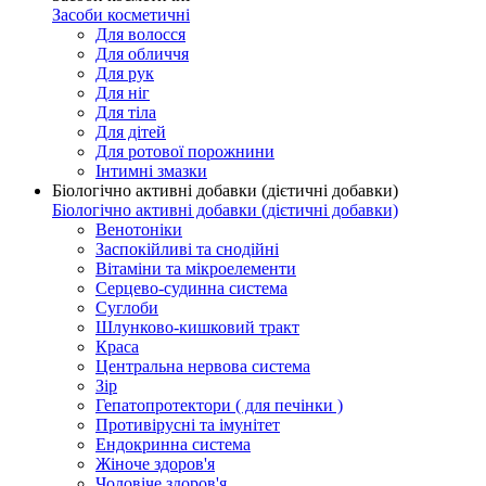
Засоби косметичні
Для волосся
Для обличчя
Для рук
Для ніг
Для тіла
Для дітей
Для ротової порожнини
Інтимні змазки
Біологічно активні добавки (дієтичні добавки)
Біологічно активні добавки (дієтичні добавки)
Венотоніки
Заспокійливі та снодійні
Вітаміни та мікроелементи
Серцево-судинна система
Суглоби
Шлунково-кишковий тракт
Краса
Центральна нервова система
Зір
Гепатопротектори ( для печінки )
Противірусні та імунітет
Ендокринна система
Жіноче здоров'я
Чоловіче здоров'я