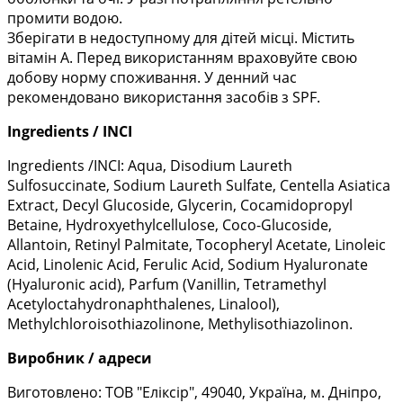
промити водою.
Зберігати в недоступному для дітей місці. Містить
вітамін А. Перед використанням враховуйте свою
добову норму споживання. У денний час
рекомендовано використання засобів з SPF.
Ingredients / INCI
Ingredients /INCI: Aqua, Disodium Laureth
Sulfosuccinate, Sodium Laureth Sulfate, Centella Asiatica
Extract, Decyl Glucoside, Glycerin, Cocamidopropyl
Betaine, Hydroxyethylcellulose, Coco-Glucoside,
Allantoin, Retinyl Palmitate, Tocopheryl Acetate, Linoleic
Acid, Linolenic Acid, Ferulic Acid, Sodium Hyaluronate
(Hyaluronic acid), Parfum (Vanillin, Tetramethyl
Acetyloctahydronaphthalenes, Linalool),
Methylchloroisothiazolinone, Methylisothiazolinon.
Виробник / адреси
Виготовлено: ТОВ "Еліксір", 49040, Україна, м. Дніпро,