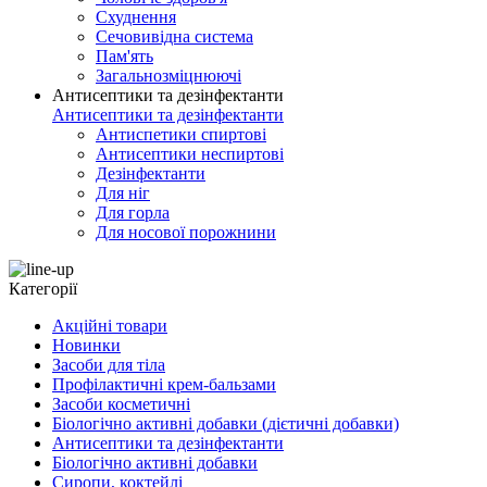
Схуднення
Сечовивідна система
Пам'ять
Загальнозміцнюючі
Антисептики та дезінфектанти
Антисептики та дезінфектанти
Антиспетики спиртові
Антисептики неспиртові
Дезінфектанти
Для ніг
Для горла
Для носової порожнини
Категорії
Акційні товари
Новинки
Засоби для тіла
Профілактичні крем-бальзами
Засоби косметичні
Біологічно активні добавки (дієтичні добавки)
Антисептики та дезінфектанти
Біологічно активні добавки
Сиропи, коктейлі