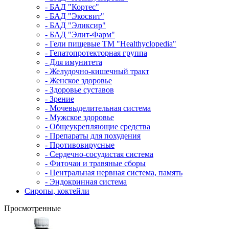
- БАД "Кортес"
- БАД "Экосвит"
- БАД "Эликсир"
- БАД "Элит-Фарм"
- Гели пищевые ТМ "Healthyclopedia"
- Гепатопротекторная группа
- Для имунитета
- Желудочно-кишечный тракт
- Женское здоровье
- Здоровье суставов
- Зрение
- Мочевыделительная система
- Мужское здоровье
- Общеукрепляющие средства
- Препараты для похудения
- Противовирусные
- Сердечно-сосудистая система
- Фиточаи и травяные сборы
- Центральная нервная система, память
- Эндокринная система
Сиропы, коктейли
Просмотренные