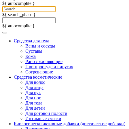
${ autocomplite }
${ search_phase }
${ autocomplite }
Средства для тела
Вены и сосуды
Суставы
Кожа
Ранозаживляющие
При простуде и вирусах
Согревающие
Средства косметические
Для волос
Для лица
Для рук
Для ног
Для тела
Для детей
Для ротовой полости
Интимные смазки
Биологически активные добавки (диетические добавки)
Венотоники