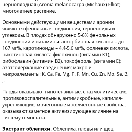
черноплодная (Aronia melanocarpa (Michaux) Elliot) –
многолетнее растение.
Основными действующими веществами аронии
являются фенольные соединения, терпеноиды и
углеводы. В плодах обнаружено 5-6% фенольных
соединений и витамины: аскорбиновая кислота – до
167 мг%, каротиноиды – 4,4-5,6 мг%, фолиевая кислота,
никотиновая кислота филохинон (витамин К1),
рибофлавин (витамин В2), токоферолы (витамин Е);
азотсодержащие соединения; макро и
микроэлементы: K, Са, Fe, Mg, P, F, Mn, Cu, Zn, Mo, Se, B,
J.
Плоды оказывают гипотензивные, спазмолитические,
противовоспалительные, антимикробные, капилля-
укрепляющие, мочегонные и желчегонные свойства,
оказывают заметное активизирующее влияние на
систему гемостаза.
Экстракт облепихи.
Облепиха, плоды или щец