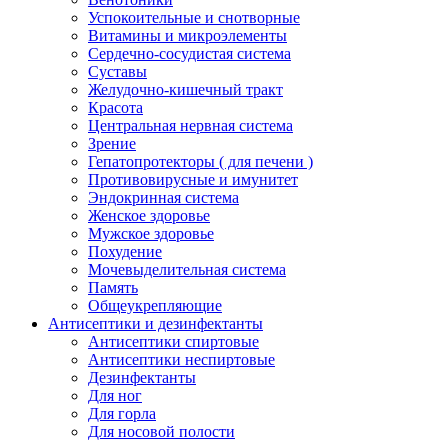
Успокоительные и снотворные
Витамины и микроэлементы
Сердечно-сосудистая система
Суставы
Желудочно-кишечный тракт
Красота
Центральная нервная система
Зрение
Гепатопротекторы ( для печени )
Противовирусные и имунитет
Эндокринная система
Женское здоровье
Мужское здоровье
Похудение
Мочевыделительная система
Память
Общеукрепляющие
Антисептики и дезинфектанты
Антисептики спиртовые
Антисептики неспиртовые
Дезинфектанты
Для ног
Для горла
Для носовой полости