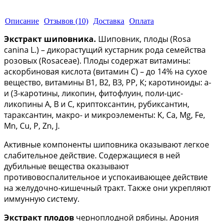
Описание
Отзывов (10)
Доставка
Оплата
Экстракт шиповника.
Шиповник, плоды (Rosa
canina L.) – дикорастущий кустарник рода семейства
розовых (Rosaceae). Плоды содержат витамины:
аскорбиновая кислота (витамин С) – до 14% на сухое
вещество, витамины В1, В2, ВЗ, PP, К; каротиноиды: а-
и (3-каротины, ликопин, фитофлуин, поли-цис-
ликопины А, В и С, криптоксантин, рубиксантин,
тараксантин, макро- и микроэлементы: K, Са, Mg, Fe,
Mn, Cu, P, Zn, J.
Активные компоненты шиповника оказывают легкое
слабительное действие. Содержащиеся в ней
дубильные вещества оказывают
противовоспалительное и успокаивающее действие
на желудочно-кишечный тракт. Также они укрепляют
иммунную систему.
Экстракт плодов
черноплодной рябины. Арония