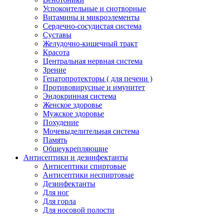
Успокоительные и снотворные
Витамины и микроэлементы
Сердечно-сосудистая система
Суставы
Желудочно-кишечный тракт
Красота
Центральная нервная система
Зрение
Гепатопротекторы ( для печени )
Противовирусные и имунитет
Эндокринная система
Женское здоровье
Мужское здоровье
Похудение
Мочевыделительная система
Память
Общеукрепляющие
Антисептики и дезинфектанты
Антисептики спиртовые
Антисептики неспиртовые
Дезинфектанты
Для ног
Для горла
Для носовой полости