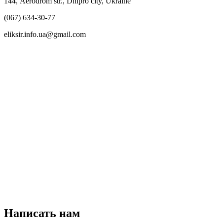
144, Aerodrom str., Dnipro city, Ukraine
(067) 634-30-77
eliksir.info.ua@gmail.com
Написать нам