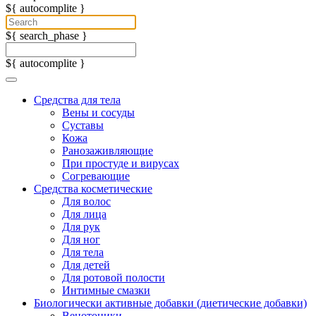
${ autocomplite }
${ search_phase }
${ autocomplite }
Средства для тела
Вены и сосуды
Суставы
Кожа
Ранозаживляющие
При простуде и вирусах
Согревающие
Средства косметические
Для волос
Для лица
Для рук
Для ног
Для тела
Для детей
Для ротовой полости
Интимные смазки
Биологически активные добавки (диетические добавки)
Венотоники