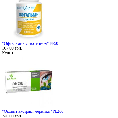
"Офтальмин с лютеином" №50
167.00 грн.
Купить
"Оковит экстракт черники" №200
240.00 грн.