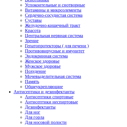
Успокоительные и снотворные
Витамины и микроэлементы
Сердечно-сосудистая система
Суставы
Желудочно-кишечный тракт
Красота
Центральная нервная система
Зрение
Гепатопротекторы ( для печени )
Противовирусные и имунитет
Эндокринная система
Женское здоровье
Мужское здоровье
Похудение
Мочевыделительная система
Память
Общеукрепляющие
Антисептики и дезинфектанты
Антисептики спиртовые
Антисептики неспиртовые
Дезинфектанты
Для ног
Для горла
Для носовой полости