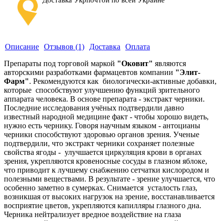
Доставка Укрпочтой по всей Украине
Описание
Отзывов (1)
Доставка
Оплата
Препараты под торговой маркой
"Оковит"
являются
авторскими разработками фармацевтов компании
"Элит-
Фарм"
. Рекомендуются как биологически-активные добавки,
которые способствуют улучшению функций зрительного
аппарата человека. В основе препарата - экстракт черники.
Последние исследования учёных подтвердили давно
известный народной медицине факт - чтобы хорошо видеть,
нужно есть чернику. Говоря научным языком - антоцианы
черники способствуют здоровью органов зрения. Ученые
подтвердили, что экстракт черники сохраняет полезные
свойства ягоды - улучшается циркуляция крови в органах
зрения, укрепляются кровеносные сосуды в глазном яблоке,
что приводит к лучшему снабжению сетчатки кислородом и
полезными веществами. В результате - зрение улучшается, что
особенно заметно в сумерках. Снимается усталость глаз,
возникшая от высоких нагрузок на зрение, восстанавливается
восприятие цветов, укрепляются капилляры глазного дна.
Черника нейтрализует вредное воздействие на глаза