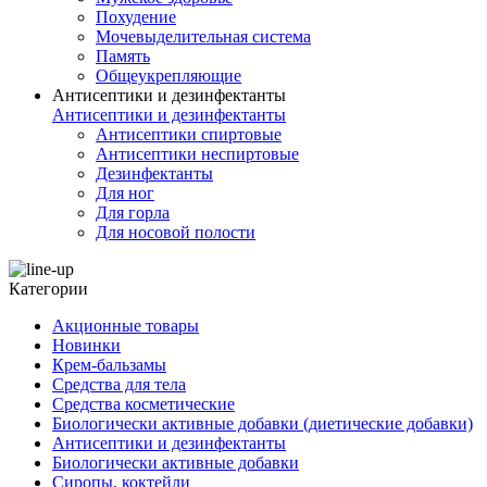
Похудение
Мочевыделительная система
Память
Общеукрепляющие
Антисептики и дезинфектанты
Антисептики и дезинфектанты
Антисептики спиртовые
Антисептики неспиртовые
Дезинфектанты
Для ног
Для горла
Для носовой полости
Категории
Акционные товары
Новинки
Крем-бальзамы
Средства для тела
Средства косметические
Биологически активные добавки (диетические добавки)
Антисептики и дезинфектанты
Биологически активные добавки
Сиропы, коктейли