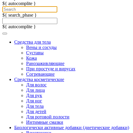
${ autocomplite }
${ search_phase }
${ autocomplite }
Средства для тела
Вены и сосуды
Суставы
Кожа
Ранозаживляющие
При простуде и вирусах
Согревающие
Средства косметические
Для волос
Для лица
Для рук
Для ног
Для тела
Для детей
Для ротовой полости
Интимные смазки
Биологически активные добавки (диетические добавки)
Венотоники