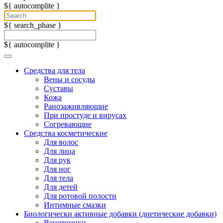
${ autocomplite }
${ search_phase }
${ autocomplite }
Средства для тела
Вены и сосуды
Суставы
Кожа
Ранозаживляющие
При простуде и вирусах
Согревающие
Средства косметические
Для волос
Для лица
Для рук
Для ног
Для тела
Для детей
Для ротовой полости
Интимные смазки
Биологически активные добавки (диетические добавки)
Венотоники