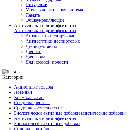
Похудение
Мочевыделительная система
Память
Общеукрепляющие
Антисептики и дезинфектанты
Антисептики и дезинфектанты
Антисептики спиртовые
Антисептики неспиртовые
Дезинфектанты
Для ног
Для горла
Для носовой полости
Категории
Акционные товары
Новинки
Крем-бальзамы
Средства для тела
Средства косметические
Биологически активные добавки (диетические добавки)
Антисептики и дезинфектанты
Биологически активные добавки
Сиропы, коктейли