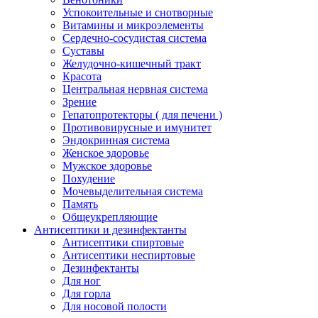
Успокоительные и снотворные
Витамины и микроэлементы
Сердечно-сосудистая система
Суставы
Желудочно-кишечный тракт
Красота
Центральная нервная система
Зрение
Гепатопротекторы ( для печени )
Противовирусные и имунитет
Эндокринная система
Женское здоровье
Мужское здоровье
Похудение
Мочевыделительная система
Память
Общеукрепляющие
Антисептики и дезинфектанты
Антисептики спиртовые
Антисептики неспиртовые
Дезинфектанты
Для ног
Для горла
Для носовой полости