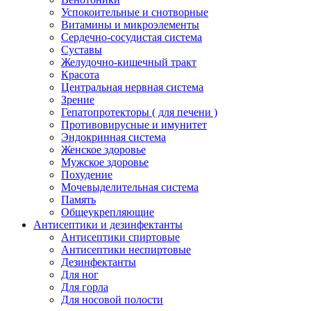
Успокоительные и снотворные
Витамины и микроэлементы
Сердечно-сосудистая система
Суставы
Желудочно-кишечный тракт
Красота
Центральная нервная система
Зрение
Гепатопротекторы ( для печени )
Противовирусные и имунитет
Эндокринная система
Женское здоровье
Мужское здоровье
Похудение
Мочевыделительная система
Память
Общеукрепляющие
Антисептики и дезинфектанты
Антисептики спиртовые
Антисептики неспиртовые
Дезинфектанты
Для ног
Для горла
Для носовой полости