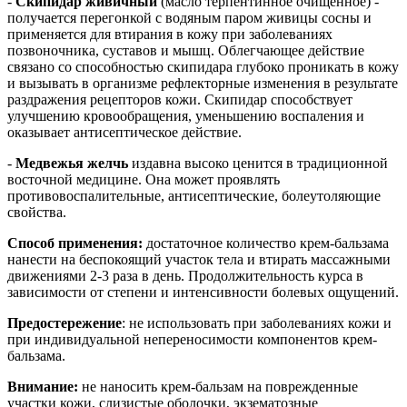
-
Скипидар живичный
(масло терпентинное очищенное) -
получается перегонкой с водяным паром живицы сосны и
применяется для втирания в кожу при заболеваниях
позвоночника, суставов и мышц. Облегчающее действие
связано со способностью скипидара глубоко проникать в кожу
и вызывать в организме рефлекторные изменения в результате
раздражения рецепторов кожи. Скипидар способствует
улучшению кровообращения, уменьшению воспаления и
оказывает антисептическое действие.
-
Медвежья желчь
издавна высоко ценится в традиционной
восточной медицине. Она может проявлять
противовоспалительные, антисептические, болеутоляющие
свойства.
Способ применения:
достаточное количество крем-бальзама
нанести на беспокоящий участок тела и втирать массажными
движениями 2-3 раза в день. Продолжительность курса в
зависимости от степени и интенсивности болевых ощущений.
Предостережение
: не использовать при заболеваниях кожи и
при индивидуальной непереносимости компонентов крем-
бальзама.
Внимание:
не наносить крем-бальзам
на поврежденные
участки кожи, слизистые оболочки, экзематозные