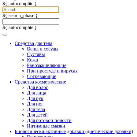
${ autocomplite }
${ search_phase }
${ autocomplite }
Средства для тела
Вены и сосуды
Суставы
Кожа
Ранозаживляющие
При простуде и вирусах
Согревающие
Средства косметические
Для волос
Для лица
Для рук
Для ног
Для тела
Для детей
Для ротовой полости
Интимные смазки
Биологически активные добавки (диетические добавки)
Венотоники