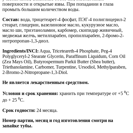
поверхности и открытые язвы. При попадании в глаза
промыть большим количеством воды.
Состав:
вода, трицетеарет-4 фосфат, ПЭГ-4 полиглицерил-2
стеарат, глицерин, вазелиновое масло, кукурузное масло,
масло ши, триэтаноламин, карбомер, скипидар живичный,
медвежья желчь, метилпарабен, пропилпарабен, 2-бромо-2-
нитропропан-1,3-диол.
Ingredients/INCI:
Aqua, Triceteareth-4 Phosphate, Peg-4
Polyglyceryl-2 Stearate Glycerin, Paraffinum Liquidum, Corn Oil
(Zea Mays Oil), Butyrospermum Parkii Butter (Shea butter),
Triethanolamine, Carbomer, Turpentine, Ursodiol, Methуlparaben,
2-Bromo-2-Nitropropane-1,3-Diol.
Не является лекарственным средством.
Условия и срок хранения:
хранить при температуре от +5 ⁰С
до + 25 ⁰С.
Срок годности:
24 месяца.
Номер партии, месяц и год изготовления смотри на
запайке тубы.