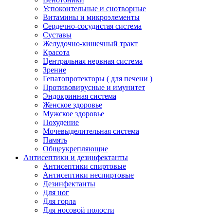
Успокоительные и снотворные
Витамины и микроэлементы
Сердечно-сосудистая система
Суставы
Желудочно-кишечный тракт
Красота
Центральная нервная система
Зрение
Гепатопротекторы ( для печени )
Противовирусные и имунитет
Эндокринная система
Женское здоровье
Мужское здоровье
Похудение
Мочевыделительная система
Память
Общеукрепляющие
Антисептики и дезинфектанты
Антисептики спиртовые
Антисептики неспиртовые
Дезинфектанты
Для ног
Для горла
Для носовой полости