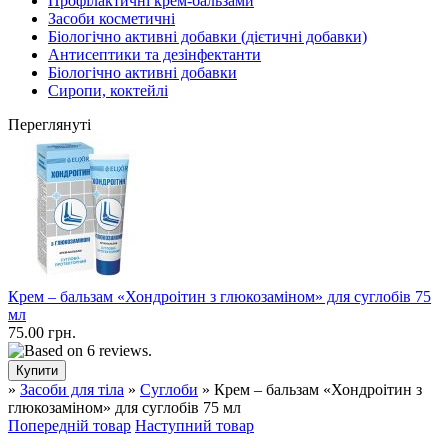
Профілактичні крем-бальзами
Засоби косметичні
Біологічно активні добавки (дієтичні добавки)
Антисептики та дезінфектанти
Біологічно активні добавки
Сиропи, коктейлі
Переглянуті
Крем – бальзам «Хондроітин з глюкозаміном» для суглобів 75
мл
75.00 грн.
»
Засоби для тіла
»
Суглоби
» Крем – бальзам «Хондроітин з
глюкозаміном» для суглобів 75 мл
Попередній товар
Наступний товар