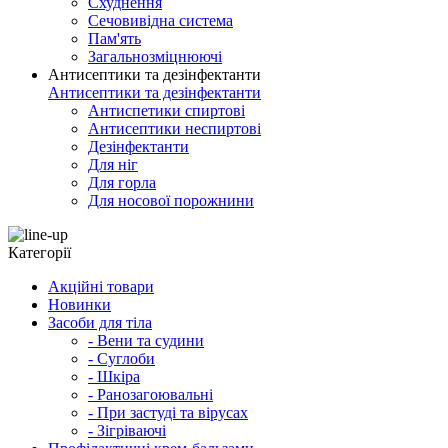
Схуднення
Сечовивідна система
Пам'ять
Загальнозміцнюючі
Антисептики та дезінфектанти
Антисептики та дезінфектанти
Антиспетики спиртові
Антисептики неспиртові
Дезінфектанти
Для ніг
Для горла
Для носової порожнини
Категорії
Акційні товари
Новинки
Засоби для тіла
- Вени та судини
- Суглоби
- Шкіра
- Ранозагоювальні
- При застуді та вірусах
- Зігріваючі