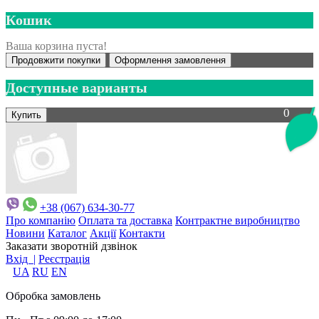
Кошик
Ваша корзина пуста!
Продовжити покупки
Оформлення замовлення
Доступные варианты
0
+38 (067) 634-30-77
Про компанію
Оплата та доставка
Контрактне виробництво
Новини
Каталог
Акції
Контакти
Заказати зворотній дзвінок
Вхід |
Реєстрація
UA
RU
EN
Обробка замовлень