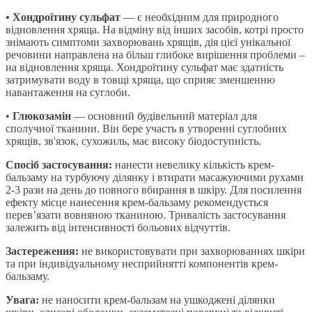
• Хондроїтину сульфат
— є необхідним для природного
відновлення хряща. На відміну від інших засобів, котрі просто
знімають симптоми захворювань хрящів, дія цієї унікальної
речовини направлена на більш глибоке вирішення проблеми –
на відновлення хряща. Хондроїтину сульфат має здатність
затримувати воду в товщі хряща, що сприяє зменшенню
навантаження на суглоби.
•
Глюкозамін
— основний будівельний матеріал для
сполучної тканини. Він бере участь в утворенні суглобних
хрящів, зв'язок, сухожиль, має високу біодоступність.
Спосіб застосування:
нанести невелику кількість крем-
бальзаму на турбуючу ділянку і втирати масажуючими рухами
2-3 рази на день до повного вбирання в шкіру. Для посилення
ефекту місце нанесення крем-бальзаму рекомендується
перев’язати вовняною тканиною. Тривалість застосування
залежить від інтенсивності больових відчуттів.
Застереження:
не використовувати при захворюваннях шкіри
та при індивідуальному несприйнятті компонентів крем-
бальзаму.
Увага:
не наносити крем-бальзам на ушкоджені ділянки