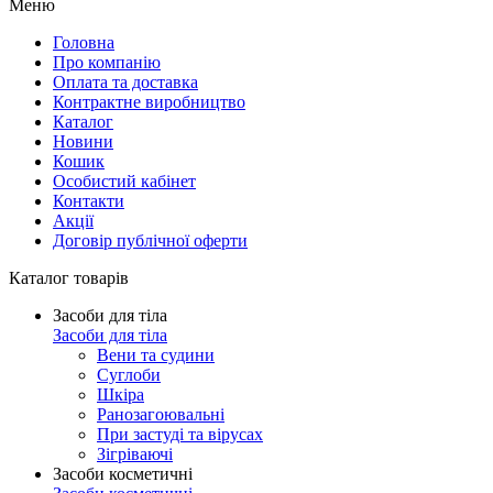
Меню
Головна
Про компанію
Оплата та доставка
Контрактне виробництво
Каталог
Новини
Кошик
Особистий кабінет
Контакти
Акції
Договір публічної оферти
Каталог товарів
Засоби для тіла
Засоби для тіла
Вени та судини
Суглоби
Шкіра
Ранозагоювальні
При застуді та вірусах
Зігріваючі
Засоби косметичні