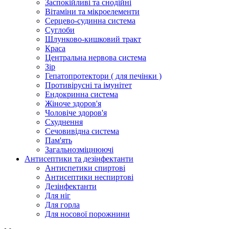
Заспокійливі та снодійні
Вітаміни та мікроелементи
Серцево-судинна система
Суглоби
Шлунково-кишковий тракт
Краса
Центральна нервова система
Зір
Гепатопротектори ( для печінки )
Противірусні та імунітет
Ендокринна система
Жіноче здоров'я
Чоловіче здоров'я
Схуднення
Сечовивідна система
Пам'ять
Загальнозміцнюючі
Антисептики та дезінфектанти
Антиспетики спиртові
Антисептики неспиртові
Дезінфектанти
Для ніг
Для горла
Для носової порожнини