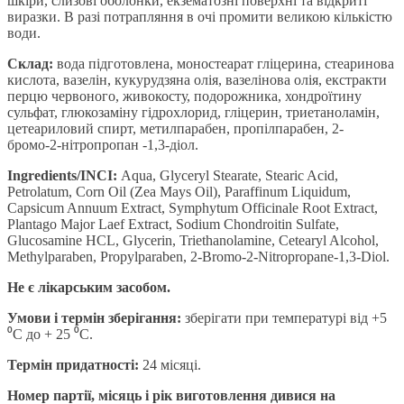
шкіри, слизові оболонки, екзематозні поверхні та відкриті
виразки. В разі потрапляння в очі промити великою кількістю
води.
Склад:
вода підготовлена, моностеарат гліцерина, стеаринова
кислота, вазелін, кукурудзяна олія, вазелінова олія, екстракти
перцю червоного, живокосту, подорожника, хондроїтину
сульфат, глюкозаміну гідрохлорид, гліцерин, триетаноламін,
цетеариловий спирт, метилпарабен, пропілпарабен, 2-
бромо-2-нітропропан -1,3-діол.
Ingredients/INCI:
Aqua, Glyceryl Stearate, Stearic Acid,
Petrolatum, Corn Oil (Zea Mays Oil), Paraffinum Liquidum,
Capsicum Annuum Extract, Symphytum Officinale Root Extract,
Plantago Major Laef Extract, Sodium Сhondroitin Sulfate,
Glucosamine НCL, Glycerin, Triethanolamine, Сetearyl Alcohol,
Methylparaben, Propylparaben, 2-Bromo-2-Nitropropane-1,3-Diol.
Не є лікарським засобом.
Умови і термін зберігання:
зберігати при температурі від +5
⁰С до + 25 ⁰С.
Термін придатності:
24 місяці.
Номер партії, місяць і рік виготовлення дивися на