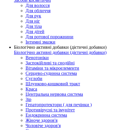
Засоби косметичні
Для волосся
Для обличчя
Для рук
Для ніг
Для тіла
Для дітей
Для ротової порожнини
Інтимні змазки
Біологічно активні добавки (дієтичні добавки)
Біологічно активні добавки (дієтичні добавки)
Венотоніки
Заспокійливі та снодійні
Вітаміни та мікроелементи
Серцево-судинна система
Суглоби
Шлунково-кишковий тракт
Краса
Центральна нервова система
Зір
Гепатопротектори ( для печінки )
Противірусні та імунітет
Ендокринна система
Жіноче здоров'я
Чоловіче здоров'я