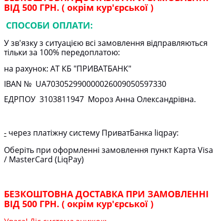
ВІД 500 ГРН. ( окрім кур'єрської )
СПОСОБИ ОПЛАТИ:
У зв'язку з ситуацією всі замовлення відправляються
тільки за 100% передоплатою:
на рахунок: АТ КБ "ПРИВАТБАНК"
IBAN № UA
703052990000026009050597330
ЕДРПОУ
3103811947
Мороз Анна Олександрівна.
-
через платіжну систему ПриватБанка liqpay:
Оберіть при оформленні замовлення пункт Карта Visa
/ MasterCard (LiqPay)
БЕЗКОШТОВНА ДОСТАВКА ПРИ ЗАМОВЛЕННІ
ВІД 500 ГРН. ( окрім кур'єрської )