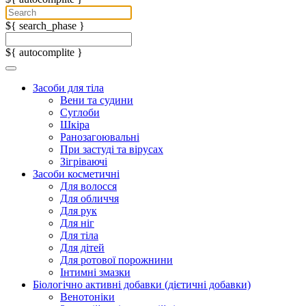
${ search_phase }
${ autocomplite }
Засоби для тіла
Вени та судини
Суглоби
Шкіра
Ранозагоювальні
При застуді та вірусах
Зігріваючі
Засоби косметичні
Для волосся
Для обличчя
Для рук
Для ніг
Для тіла
Для дітей
Для ротової порожнини
Інтимні змазки
Біологічно активні добавки (дієтичні добавки)
Венотоніки