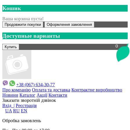
Кошик
Ваша корзина пуста!
Продовжити покупки
Оформлення замовлення
Доступные варианты
0
+38 (067) 634-30-77
Про компанію
Оплата та доставка
Контрактне виробництво
Новини
Каталог
Акції
Контакти
Заказати зворотній дзвінок
Вхід |
Реєстрація
UA
RU
EN
Обробка замовлень