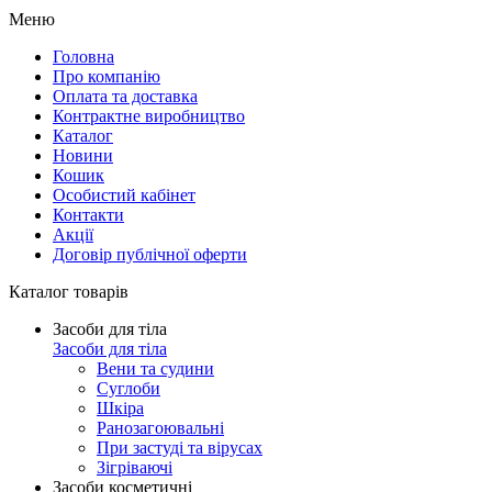
Меню
Головна
Про компанію
Оплата та доставка
Контрактне виробництво
Каталог
Новини
Кошик
Особистий кабінет
Контакти
Акції
Договір публічної оферти
Каталог товарів
Засоби для тіла
Засоби для тіла
Вени та судини
Суглоби
Шкіра
Ранозагоювальні
При застуді та вірусах
Зігріваючі
Засоби косметичні