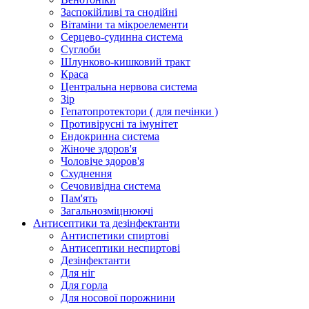
Заспокійливі та снодійні
Вітаміни та мікроелементи
Серцево-судинна система
Суглоби
Шлунково-кишковий тракт
Краса
Центральна нервова система
Зір
Гепатопротектори ( для печінки )
Противірусні та імунітет
Ендокринна система
Жіноче здоров'я
Чоловіче здоров'я
Схуднення
Сечовивідна система
Пам'ять
Загальнозміцнюючі
Антисептики та дезінфектанти
Антиспетики спиртові
Антисептики неспиртові
Дезінфектанти
Для ніг
Для горла
Для носової порожнини