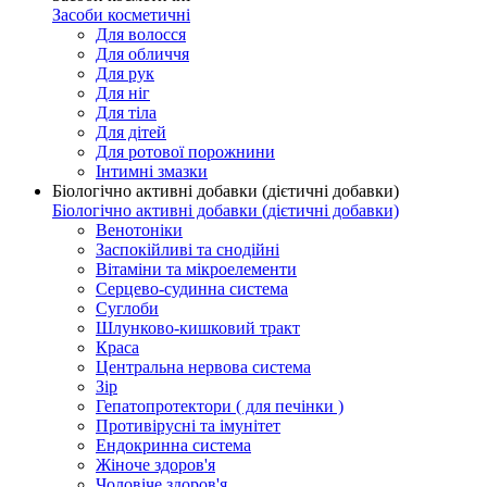
Засоби косметичні
Для волосся
Для обличчя
Для рук
Для ніг
Для тіла
Для дітей
Для ротової порожнини
Інтимні змазки
Біологічно активні добавки (дієтичні добавки)
Біологічно активні добавки (дієтичні добавки)
Венотоніки
Заспокійливі та снодійні
Вітаміни та мікроелементи
Серцево-судинна система
Суглоби
Шлунково-кишковий тракт
Краса
Центральна нервова система
Зір
Гепатопротектори ( для печінки )
Противірусні та імунітет
Ендокринна система
Жіноче здоров'я
Чоловіче здоров'я