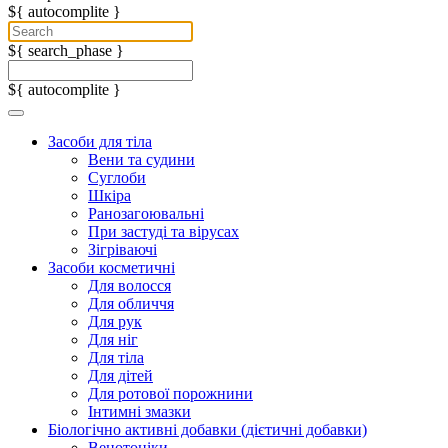
${ autocomplite }
${ search_phase }
${ autocomplite }
Засоби для тіла
Вени та судини
Суглоби
Шкіра
Ранозагоювальні
При застуді та вірусах
Зігріваючі
Засоби косметичні
Для волосся
Для обличчя
Для рук
Для ніг
Для тіла
Для дітей
Для ротової порожнини
Інтимні змазки
Біологічно активні добавки (дієтичні добавки)
Венотоніки