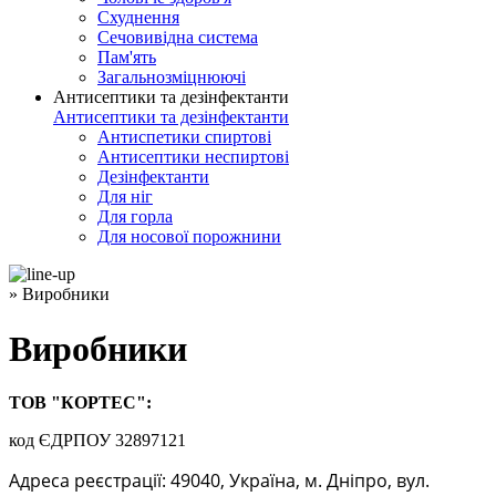
Схуднення
Сечовивідна система
Пам'ять
Загальнозміцнюючі
Антисептики та дезінфектанти
Антисептики та дезінфектанти
Антиспетики спиртові
Антисептики неспиртові
Дезінфектанти
Для ніг
Для горла
Для носової порожнини
» Виробники
Виробники
ТОВ "КОРТЕС":
код ЄДРПОУ 32897121
Адреса реєстрації: 49040, Україна, м. Дніпро, вул.