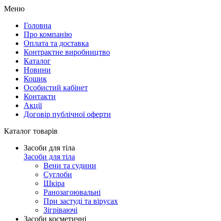
Меню
Головна
Про компанію
Оплата та доставка
Контрактне виробництво
Каталог
Новини
Кошик
Особистий кабінет
Контакти
Акції
Договір публічної оферти
Каталог товарів
Засоби для тіла
Засоби для тіла
Вени та судини
Суглоби
Шкіра
Ранозагоювальні
При застуді та вірусах
Зігріваючі
Засоби косметичні