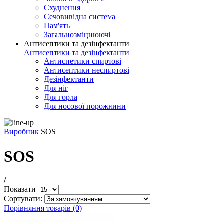
Схуднення
Сечовивідна система
Пам'ять
Загальнозміцнюючі
Антисептики та дезінфектанти
Антисептики та дезінфектанти
Антиспетики спиртові
Антисептики неспиртові
Дезінфектанти
Для ніг
Для горла
Для носової порожнини
Виробник
SOS
SOS
/
Показати
Сортувати:
Порівняння товарів (0)