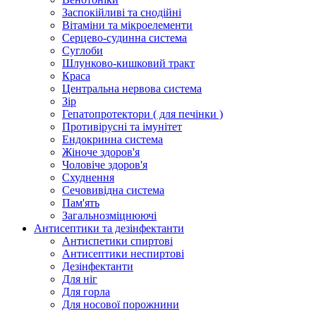
Заспокійливі та снодійні
Вітаміни та мікроелементи
Серцево-судинна система
Суглоби
Шлунково-кишковий тракт
Краса
Центральна нервова система
Зір
Гепатопротектори ( для печінки )
Противірусні та імунітет
Ендокринна система
Жіноче здоров'я
Чоловіче здоров'я
Схуднення
Сечовивідна система
Пам'ять
Загальнозміцнюючі
Антисептики та дезінфектанти
Антиспетики спиртові
Антисептики неспиртові
Дезінфектанти
Для ніг
Для горла
Для носової порожнини