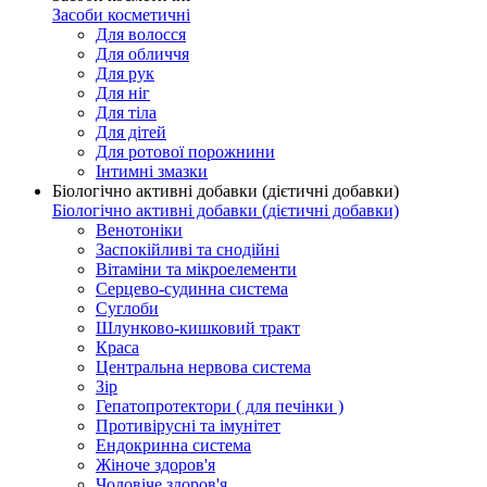
Засоби косметичні
Для волосся
Для обличчя
Для рук
Для ніг
Для тіла
Для дітей
Для ротової порожнини
Інтимні змазки
Біологічно активні добавки (дієтичні добавки)
Біологічно активні добавки (дієтичні добавки)
Венотоніки
Заспокійливі та снодійні
Вітаміни та мікроелементи
Серцево-судинна система
Суглоби
Шлунково-кишковий тракт
Краса
Центральна нервова система
Зір
Гепатопротектори ( для печінки )
Противірусні та імунітет
Ендокринна система
Жіноче здоров'я
Чоловіче здоров'я