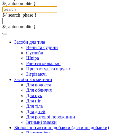
${ autocomplite }
${ search_phase }
${ autocomplite }
Засоби для тіла
Вени та судини
Суглоби
Шкіра
Ранозагоювальні
При застуді та вірусах
Зігріваючі
Засоби косметичні
Для волосся
Для обличчя
Для рук
Для ніг
Для тіла
Для дітей
Для ротової порожнини
Інтимні змазки
Біологічно активні добавки (дієтичні добавки)
Венотоніки