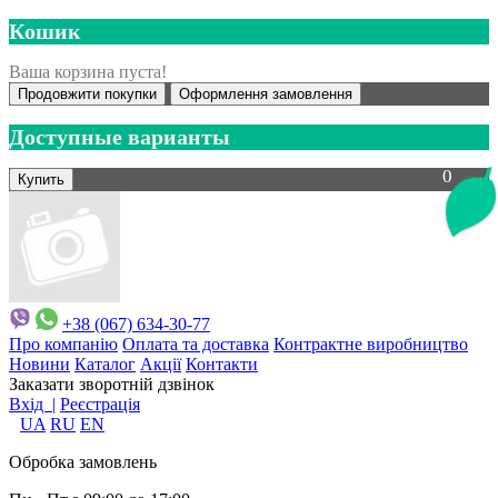
Кошик
Ваша корзина пуста!
Продовжити покупки
Оформлення замовлення
Доступные варианты
0
+38 (067) 634-30-77
Про компанію
Оплата та доставка
Контрактне виробництво
Новини
Каталог
Акції
Контакти
Заказати зворотній дзвінок
Вхід |
Реєстрація
UA
RU
EN
Обробка замовлень