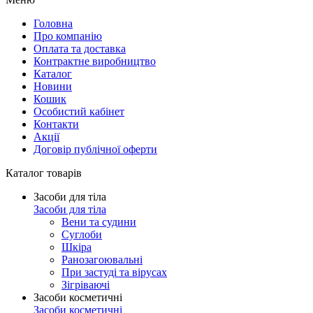
Головна
Про компанію
Оплата та доставка
Контрактне виробництво
Каталог
Новини
Кошик
Особистий кабінет
Контакти
Акції
Договір публічної оферти
Каталог товарів
Засоби для тіла
Засоби для тіла
Вени та судини
Суглоби
Шкіра
Ранозагоювальні
При застуді та вірусах
Зігріваючі
Засоби косметичні
Засоби косметичні