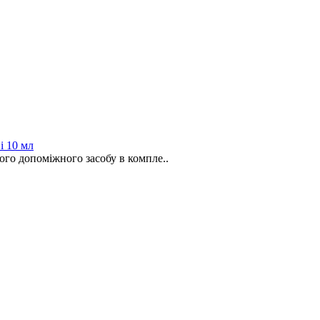
і 10 мл
ого допоміжного засобу в компле..