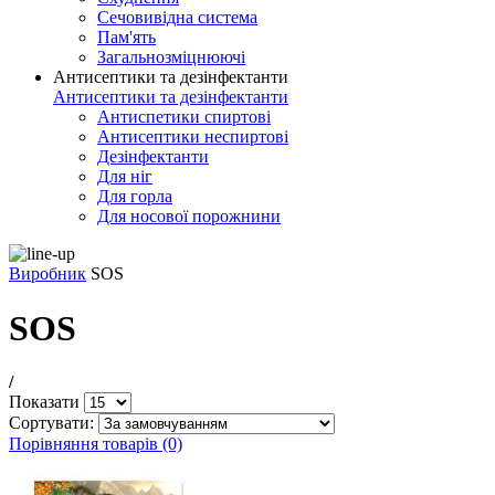
Сечовивідна система
Пам'ять
Загальнозміцнюючі
Антисептики та дезінфектанти
Антисептики та дезінфектанти
Антиспетики спиртові
Антисептики неспиртові
Дезінфектанти
Для ніг
Для горла
Для носової порожнини
Виробник
SOS
SOS
/
Показати
Сортувати:
Порівняння товарів (0)