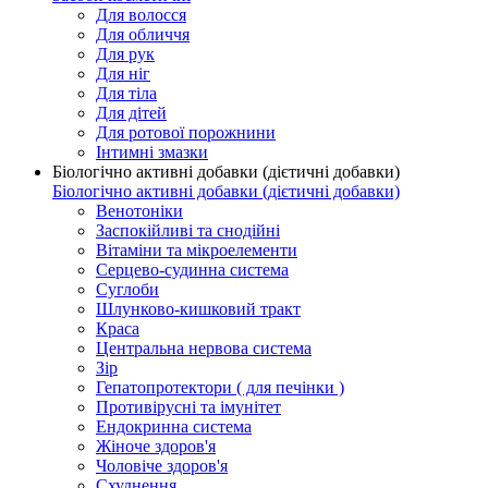
Для волосся
Для обличчя
Для рук
Для ніг
Для тіла
Для дітей
Для ротової порожнини
Інтимні змазки
Біологічно активні добавки (дієтичні добавки)
Біологічно активні добавки (дієтичні добавки)
Венотоніки
Заспокійливі та снодійні
Вітаміни та мікроелементи
Серцево-судинна система
Суглоби
Шлунково-кишковий тракт
Краса
Центральна нервова система
Зір
Гепатопротектори ( для печінки )
Противірусні та імунітет
Ендокринна система
Жіноче здоров'я
Чоловіче здоров'я
Схуднення