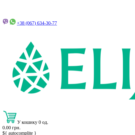
+38 (067)
634-30-77
У кошику 0 од.
0.00 грн.
${ autocomplite }