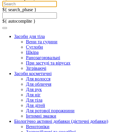
${ search_phase }
${ autocomplite }
Засоби для тіла
Вени та судини
Суглоби
Шкіра
Ранозагоювальні
При застуді та вірусах
Зігріваючі
Засоби косметичні
Для волосся
Для обличчя
Для рук
Для ніг
Для тіла
Для дітей
Для ротової порожнини
Інтимні змазки
Біологічно активні добавки (дієтичні добавки)
Венотоніки
Заспокійливі та снодійні