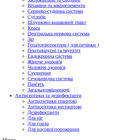
Вітаміни та мікроелементи
Серцево-судинна система
Суглоби
Шлунково-кишковий тракт
Краса
Центральна нервова система
Зір
Гепатопротектори ( для печінки )
Противірусні та імунітет
Ендокринна система
Жіноче здоров'я
Чоловіче здоров'я
Схуднення
Сечовивідна система
Пам'ять
Загальнозміцнюючі
Антисептики та дезінфектанти
Антиспетики спиртові
Антисептики неспиртові
Дезінфектанти
Для ніг
Для горла
Для носової порожнини
Меню