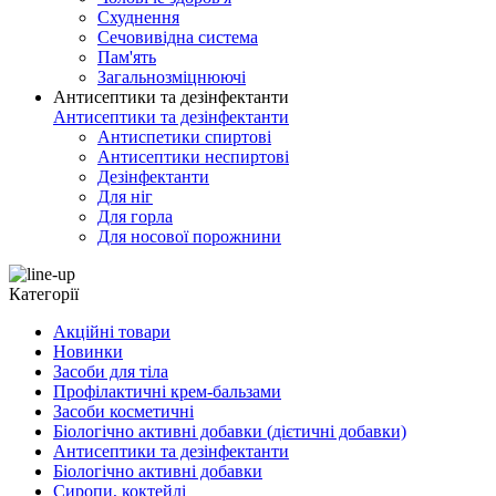
Схуднення
Сечовивідна система
Пам'ять
Загальнозміцнюючі
Антисептики та дезінфектанти
Антисептики та дезінфектанти
Антиспетики спиртові
Антисептики неспиртові
Дезінфектанти
Для ніг
Для горла
Для носової порожнини
Категорії
Акційні товари
Новинки
Засоби для тіла
Профілактичні крем-бальзами
Засоби косметичні
Біологічно активні добавки (дієтичні добавки)
Антисептики та дезінфектанти
Біологічно активні добавки
Сиропи, коктейлі