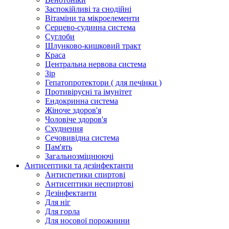
Заспокійливі та снодійні
Вітаміни та мікроелементи
Серцево-судинна система
Суглоби
Шлунково-кишковий тракт
Краса
Центральна нервова система
Зір
Гепатопротектори ( для печінки )
Противірусні та імунітет
Ендокринна система
Жіноче здоров'я
Чоловіче здоров'я
Схуднення
Сечовивідна система
Пам'ять
Загальнозміцнюючі
Антисептики та дезінфектанти
Антиспетики спиртові
Антисептики неспиртові
Дезінфектанти
Для ніг
Для горла
Для носової порожнини