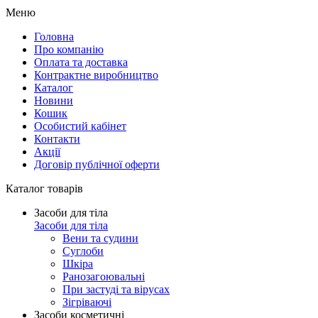
Меню
Головна
Про компанію
Оплата та доставка
Контрактне виробництво
Каталог
Новини
Кошик
Особистий кабінет
Контакти
Акції
Договір публічної оферти
Каталог товарів
Засоби для тіла
Засоби для тіла
Вени та судини
Суглоби
Шкіра
Ранозагоювальні
При застуді та вірусах
Зігріваючі
Засоби косметичні