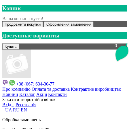
Кошик
Ваша корзина пуста!
Продовжити покупки
Оформлення замовлення
Доступные варианты
0
+38 (067) 634-30-77
Про компанію
Оплата та доставка
Контрактне виробництво
Новини
Каталог
Акції
Контакти
Заказати зворотній дзвінок
Вхід |
Реєстрація
UA
RU
EN
Обробка замовлень