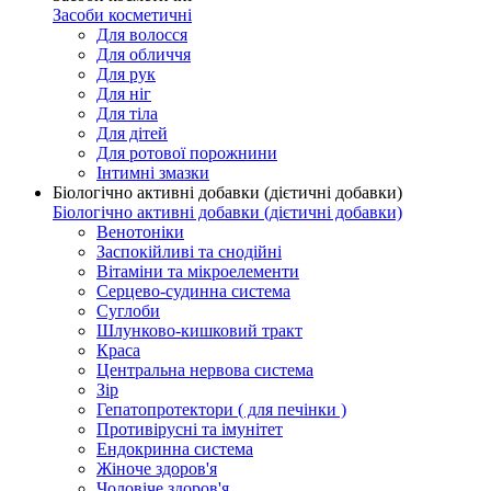
Засоби косметичні
Для волосся
Для обличчя
Для рук
Для ніг
Для тіла
Для дітей
Для ротової порожнини
Інтимні змазки
Біологічно активні добавки (дієтичні добавки)
Біологічно активні добавки (дієтичні добавки)
Венотоніки
Заспокійливі та снодійні
Вітаміни та мікроелементи
Серцево-судинна система
Суглоби
Шлунково-кишковий тракт
Краса
Центральна нервова система
Зір
Гепатопротектори ( для печінки )
Противірусні та імунітет
Ендокринна система
Жіноче здоров'я
Чоловіче здоров'я