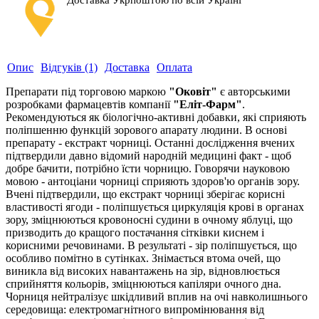
Доставка Укрпоштою по всій Україні
Опис
Відгуків (1)
Доставка
Оплата
Препарати під торговою маркою
"Оковіт"
є авторськими
розробками фармацевтів компанії
"Еліт-Фарм"
.
Рекомендуються як біологічно-активні добавки, які сприяють
поліпшенню функцій зорового апарату людини. В основі
препарату - екстракт чорниці. Останні дослідження вчених
підтвердили давно відомий народній медицині факт - щоб
добре бачити, потрібно їсти чорницю. Говорячи науковою
мовою - антоціани чорниці сприяють здоров'ю органів зору.
Вчені підтвердили, що екстракт чорниці зберігає корисні
властивості ягоди - поліпшується циркуляція крові в органах
зору, зміцнюються кровоносні судини в очному яблуці, що
призводить до кращого постачання сітківки киснем і
корисними речовинами. В результаті - зір поліпшується, що
особливо помітно в сутінках. Знімається втома очей, що
виникла від високих навантажень на зір, відновлюється
сприйняття кольорів, зміцнюються капіляри очного дна.
Чорниця нейтралізує шкідливий вплив на очі навколишнього
середовища: електромагнітного випромінювання від