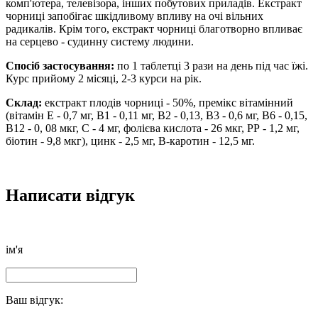
комп'ютера, телевізора, інших побутових приладів. Екстракт
чорниці запобігає шкідливому впливу на очі вільних
радикалів. Крім того, екстракт чорниці благотворно впливає
на серцево - судинну систему людини.
Спосіб застосування:
по 1 таблетці 3 рази на день під час їжі.
Курс прийому 2 місяці, 2-3 курси на рік.
Склад:
екстракт плодів чорниці - 50%, премікс вітамінний
(вітамін Е - 0,7 мг, В1 - 0,11 мг, В2 - 0,13, В3 - 0,6 мг, В6 - 0,15,
В12 - 0, 08 мкг, С - 4 мг, фолієва кислота - 26 мкг, РР - 1,2 мг,
біотин - 9,8 мкг), цинк - 2,5 мг, В-каротин - 12,5 мг.
Написати відгук
ім'я
Ваш відгук: