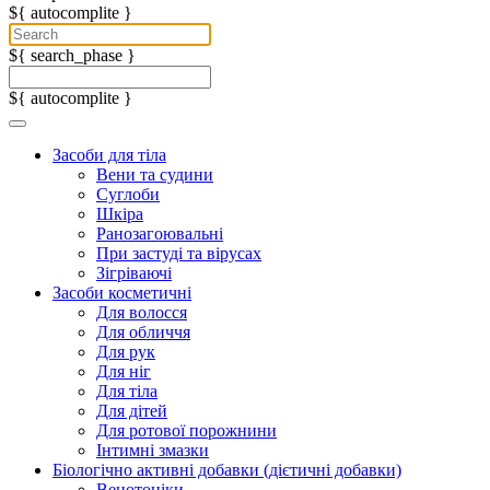
${ autocomplite }
${ search_phase }
${ autocomplite }
Засоби для тіла
Вени та судини
Суглоби
Шкіра
Ранозагоювальні
При застуді та вірусах
Зігріваючі
Засоби косметичні
Для волосся
Для обличчя
Для рук
Для ніг
Для тіла
Для дітей
Для ротової порожнини
Інтимні змазки
Біологічно активні добавки (дієтичні добавки)
Венотоніки