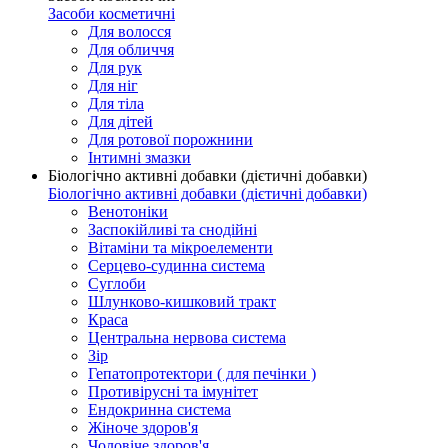
Засоби косметичні
Для волосся
Для обличчя
Для рук
Для ніг
Для тіла
Для дітей
Для ротової порожнини
Інтимні змазки
Біологічно активні добавки (дієтичні добавки)
Біологічно активні добавки (дієтичні добавки)
Венотоніки
Заспокійливі та снодійні
Вітаміни та мікроелементи
Серцево-судинна система
Суглоби
Шлунково-кишковий тракт
Краса
Центральна нервова система
Зір
Гепатопротектори ( для печінки )
Противірусні та імунітет
Ендокринна система
Жіноче здоров'я
Чоловіче здоров'я