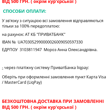
ВІД 500 ГРН. ( окрім кур'єрської )
СПОСОБИ ОПЛАТИ:
У зв'язку з ситуацією всі замовлення відправляються
тільки за 100% передоплатою:
на рахунок: АТ КБ "ПРИВАТБАНК"
IBAN № UA
703052990000026009050597330
ЕДРПОУ
3103811947
Мороз Анна Олександрівна.
-
через платіжну систему ПриватБанка liqpay:
Оберіть при оформленні замовлення пункт Карта Visa
/ MasterCard (LiqPay)
БЕЗКОШТОВНА ДОСТАВКА ПРИ ЗАМОВЛЕННІ
ВІД 500 ГРН. ( окрім кур'єрської )