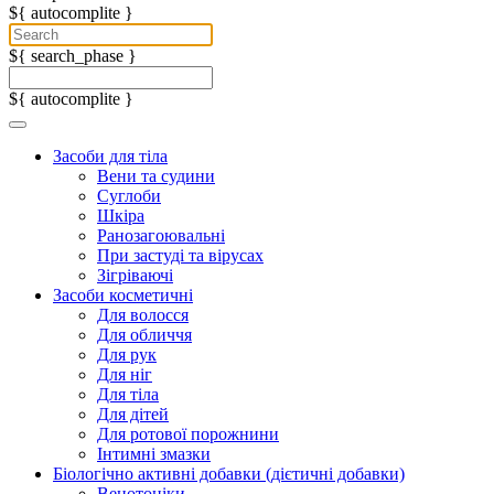
${ autocomplite }
${ search_phase }
${ autocomplite }
Засоби для тіла
Вени та судини
Суглоби
Шкіра
Ранозагоювальні
При застуді та вірусах
Зігріваючі
Засоби косметичні
Для волосся
Для обличчя
Для рук
Для ніг
Для тіла
Для дітей
Для ротової порожнини
Інтимні змазки
Біологічно активні добавки (дієтичні добавки)
Венотоніки