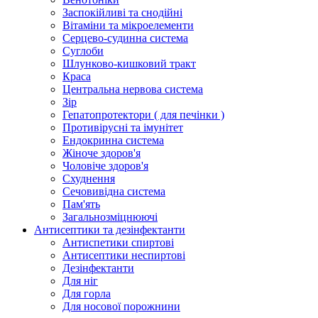
Заспокійливі та снодійні
Вітаміни та мікроелементи
Серцево-судинна система
Суглоби
Шлунково-кишковий тракт
Краса
Центральна нервова система
Зір
Гепатопротектори ( для печінки )
Противірусні та імунітет
Ендокринна система
Жіноче здоров'я
Чоловіче здоров'я
Схуднення
Сечовивідна система
Пам'ять
Загальнозміцнюючі
Антисептики та дезінфектанти
Антиспетики спиртові
Антисептики неспиртові
Дезінфектанти
Для ніг
Для горла
Для носової порожнини