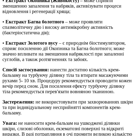
•
Екстракт Окопника (Живокосту)
– може сприяти
зменшенню запалення та набряків, активізувати процеси
відновлення і регенерації хряща;
•
Екстракт Багна болотного
– може проявляти
спазмолітичну дію і високу антимікробну активність
(бактеріостатична дія);
•
Екстракт Золотого вусу
– є природнім біостимулятором,
сприяє посиленню дії Окопника та Багна болотного; може
значно впливати на зменшення набряклості при запаленні
суглобів, а також розтягненнях та забоях.
Спосіб застосування:
н
анести достатню кількість крем-
бальзаму на турбуючу ділянку тіла та втирати масажуючими
рухами 5- 10 хв. Процедуру рекомендується проводити кожен
вечір перед сном. Для посилення ефекту турбуючу ділянку
тіла рекомендується перев'язати вовняною тканиною.
Застереження:
не використовувати при захворюваннях шкіри
та при індивідуальному несприйнятті компонентів крем-
бальзаму.
Увага:
не наносити крем-бальзам на ушкоджені ділянки
шкіри, слизові оболонки, екзематозні поверхні та відкриті
виразки. В разі потрапляння в очі промити великою кількістю