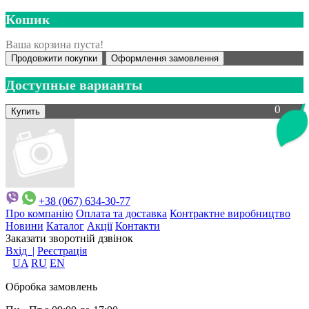
Кошик
Ваша корзина пуста!
Продовжити покупки
Оформлення замовлення
Доступные варианты
0
+38 (067) 634-30-77
Про компанію
Оплата та доставка
Контрактне виробництво
Новини
Каталог
Акції
Контакти
Заказати зворотній дзвінок
Вхід |
Реєстрація
UA
RU
EN
Обробка замовлень