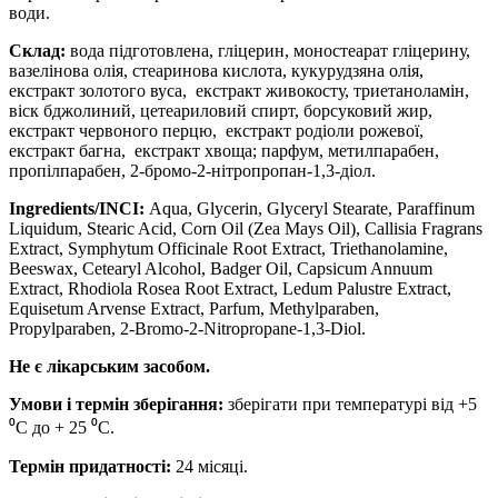
води.
Склад:
вода підготовлена, гліцерин, моностеарат гліцерину,
вазелінова олія, стеаринова кислота, кукурудзяна олія,
екстракт золотого вуса, екстракт живокосту, триетаноламін,
віск бджолиний, цетеариловий спирт, борсуковий жир,
екстракт червоного перцю, екстракт родіоли рожевої,
екстракт багна, екстракт хвоща; парфум, метилпарабен,
пропілпарабен, 2-бромо-2-нітропропан-1,3-діол.
Ingredients
/
INCI:
Aqua, Glycerin, Glyceryl Stearate, Paraffinum
Liquidum, Stearic Acid, Corn Oil (Zea Mays Oil), Callisia Fragrans
Extract, Symphytum Officinale Root Extract, Triethanolamine,
Beeswax, Сetearyl Alcohol, Badger Oil, Capsicum Annuum
Extract, Rhodiola Rosea Root Extract, Ledum
Palustre Extract,
Equisetum Arvense Extract, Parfum, Methylparaben,
Propylparaben, 2-Bromo-2-Nitropropane-1,3-Diol.
Не є лікарським засобом.
Умови і термін зберігання:
зберігати при температурі від +5
⁰С до + 25 ⁰С.
Термін придатності:
24 місяці.