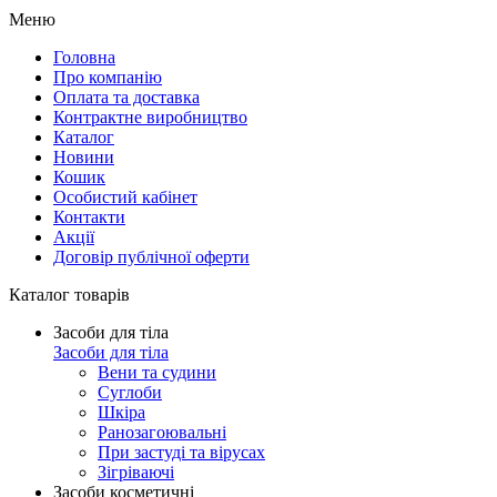
Меню
Головна
Про компанію
Оплата та доставка
Контрактне виробництво
Каталог
Новини
Кошик
Особистий кабінет
Контакти
Акції
Договір публічної оферти
Каталог товарів
Засоби для тіла
Засоби для тіла
Вени та судини
Суглоби
Шкіра
Ранозагоювальні
При застуді та вірусах
Зігріваючі
Засоби косметичні