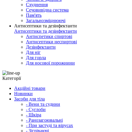
Схуднення
Сечовивідна система
Пам'ять
Загальнозміцнюючі
Антисептики та дезінфектанти
Антисептики та дезінфектанти
Антиспетики спиртові
Антисептики неспиртові
Дезінфектанти
Для ніг
Для горла
Для носової порожнини
Категорії
Акційні товари
Новинки
Засоби для тіла
- Вени та судини
- Суглоби
- Шкіра
- Ранозагоювальні
- При застуді та вірусах
- Зігріваючі