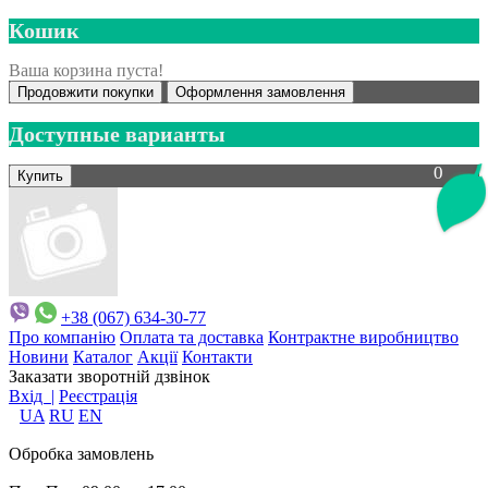
Кошик
Ваша корзина пуста!
Продовжити покупки
Оформлення замовлення
Доступные варианты
0
+38 (067) 634-30-77
Про компанію
Оплата та доставка
Контрактне виробництво
Новини
Каталог
Акції
Контакти
Заказати зворотній дзвінок
Вхід |
Реєстрація
UA
RU
EN
Обробка замовлень