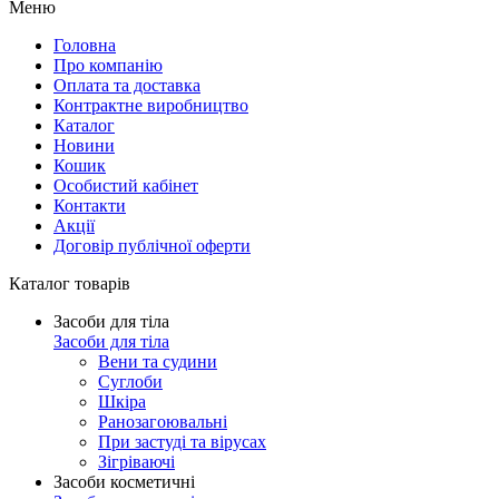
Меню
Головна
Про компанію
Оплата та доставка
Контрактне виробництво
Каталог
Новини
Кошик
Особистий кабінет
Контакти
Акції
Договір публічної оферти
Каталог товарів
Засоби для тіла
Засоби для тіла
Вени та судини
Суглоби
Шкіра
Ранозагоювальні
При застуді та вірусах
Зігріваючі
Засоби косметичні