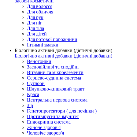
Засоби косметичні
Для волосся
Для обличчя
Для рук
Для ніг
Для тіла
Для дітей
Для ротової порожнини
Інтимні змазки
Біологічно активні добавки (дієтичні добавки)
Біологічно активні добавки (дієтичні добавки)
Венотоніки
Заспокійливі та снодійні
Вітаміни та мікроелементи
Серцево-судинна система
Суглоби
Шлунково-кишковий тракт
Краса
Центральна нервова система
Зір
Гепатопротектори ( для печінки )
Противірусні та імунітет
Ендокринна система
Жіноче здоров'я
Чоловіче здоров'я