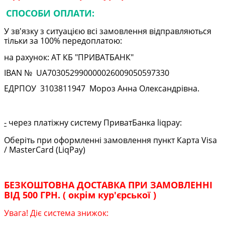
СПОСОБИ ОПЛАТИ:
У зв'язку з ситуацією всі замовлення відправляються
тільки за 100% передоплатою:
на рахунок: АТ КБ "ПРИВАТБАНК"
IBAN № UA
703052990000026009050597330
ЕДРПОУ
3103811947
Мороз Анна Олександрівна.
-
через платіжну систему ПриватБанка liqpay:
Оберіть при оформленні замовлення пункт Карта Visa
/ MasterCard (LiqPay)
БЕЗКОШТОВНА ДОСТАВКА ПРИ ЗАМОВЛЕННІ
ВІД 500 ГРН. ( окрім кур'єрської )
Увага! Діє система знижок: