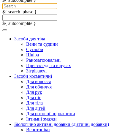
${ autocomplite }
${ search_phase }
${ autocomplite }
Засоби для тіла
Вени та судини
Суглоби
Шкіра
Ранозагоювальні
При застуді та вірусах
Зігріваючі
Засоби косметичні
Для волосся
Для обличчя
Для рук
Для ніг
Для тіла
Для дітей
Для ротової порожнини
Інтимні змазки
Біологічно активні добавки (дієтичні добавки)
Венотоніки