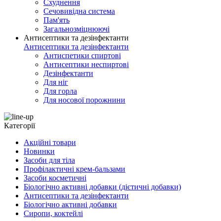
Схуднення
Сечовивідна система
Пам'ять
Загальнозміцнюючі
Антисептики та дезінфектанти
Антисептики та дезінфектанти
Антиспетики спиртові
Антисептики неспиртові
Дезінфектанти
Для ніг
Для горла
Для носової порожнини
Категорії
Акційні товари
Новинки
Засоби для тіла
Профілактичні крем-бальзами
Засоби косметичні
Біологічно активні добавки (дієтичні добавки)
Антисептики та дезінфектанти
Біологічно активні добавки
Сиропи, коктейлі