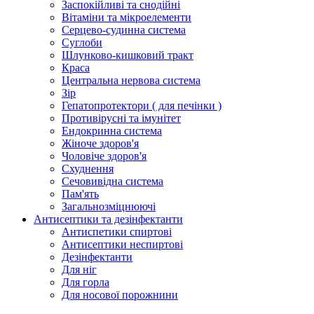
Заспокійливі та снодійні
Вітаміни та мікроелементи
Серцево-судинна система
Суглоби
Шлунково-кишковий тракт
Краса
Центральна нервова система
Зір
Гепатопротектори ( для печінки )
Противірусні та імунітет
Ендокринна система
Жіноче здоров'я
Чоловіче здоров'я
Схуднення
Сечовивідна система
Пам'ять
Загальнозміцнюючі
Антисептики та дезінфектанти
Антиспетики спиртові
Антисептики неспиртові
Дезінфектанти
Для ніг
Для горла
Для носової порожнини