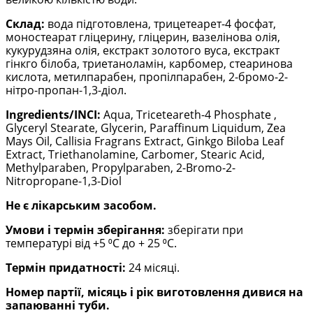
Склад:
вода підготовлена, трицетеарет-4 фосфат,
моностеарат гліцерину, гліцерин, вазелінова олія,
кукурудзяна олія, екстракт золотого вуса, екстракт
гінкго білоба, триетаноламін, карбомер, стеаринова
кислота, метилпарабен, пропілпарабен, 2-бромо-2-
нітро-пропан-1,3-діол.
Ingrеdients/INCI:
Aqua, Triceteareth-4 Phosphate ,
Glyceryl Stearate, Glycerin, Paraffinum Liquidum, Zea
Mays Oil, Callisia Fragrans Extract, Ginkgo Biloba Leaf
Extract, Triethanolamine, Carbomer, Stearic Acid,
Methуlparaben, Propуlparaben, 2-Bromo-2-
Nitropropane-1,3-Diol
Не є лікарським засобом.
Умови і термін зберігання:
зберігати при
температурі від +5 ⁰С до + 25 ⁰С.
Термін придатності:
24 місяці.
Номер партії, місяць і рік виготовлення дивися на
запаюванні туби.