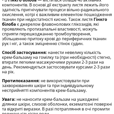
• В
Гінкго білоба
— міститься більше 40 активних
компонентів. В основі дії екстракту листя лежить його
здатність пригнічувати процеси вільно-радикального
окислення, котрі є важливим елементом пошкодження
тканин при недостатності кисню. Також листя
Гінкго
білоба
є джерелом флавонолових глікозидів, які
проявляють протизапальні властивості, можуть
сприяти перешкоджанню тромбоутворення,
збільшенню притоку крові до периферичних тканин
рук і ніг, а також зміцненню стінок судин.
Спосіб застосування:
нанести невелику кількість
крем-бальзаму на гомілку та (при необхідності) стегно,
втирати легкими масажуючими рухами 2-3 рази на
день. Рекомендується застосовувати курсами 2-3 рази
на рік.
Протипоказання:
не використовувати при
захворюваннях шкіри та при індивідуальному
несприйнятті компонентів крем-бальзаму.
Увага:
не наносити крем-бальзам на ушкоджені
ділянки шкіри, слизові оболонки, екзематозні поверхні
та відкриті виразки. В разі потрапляння в очі промити
великою кількістю води.