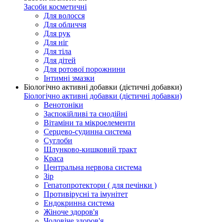
Засоби косметичні
Для волосся
Для обличчя
Для рук
Для ніг
Для тіла
Для дітей
Для ротової порожнини
Інтимні змазки
Біологічно активні добавки (дієтичні добавки)
Біологічно активні добавки (дієтичні добавки)
Венотоніки
Заспокійливі та снодійні
Вітаміни та мікроелементи
Серцево-судинна система
Суглоби
Шлунково-кишковий тракт
Краса
Центральна нервова система
Зір
Гепатопротектори ( для печінки )
Противірусні та імунітет
Ендокринна система
Жіноче здоров'я
Чоловіче здоров'я