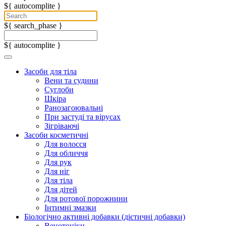
${ autocomplite }
${ search_phase }
${ autocomplite }
Засоби для тіла
Вени та судини
Суглоби
Шкіра
Ранозагоювальні
При застуді та вірусах
Зігріваючі
Засоби косметичні
Для волосся
Для обличчя
Для рук
Для ніг
Для тіла
Для дітей
Для ротової порожнини
Інтимні змазки
Біологічно активні добавки (дієтичні добавки)
Венотоніки