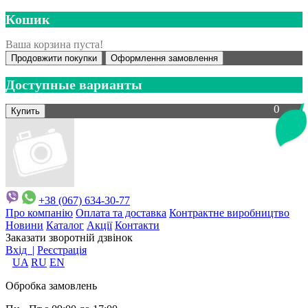
Кошик
Ваша корзина пуста!
Продовжити покупки
Оформлення замовлення
Доступные варианты
0
+38 (067) 634-30-77
Про компанію
Оплата та доставка
Контрактне виробництво
Новини
Каталог
Акції
Контакти
Заказати зворотній дзвінок
Вхід |
Реєстрація
UA
RU
EN
Обробка замовлень