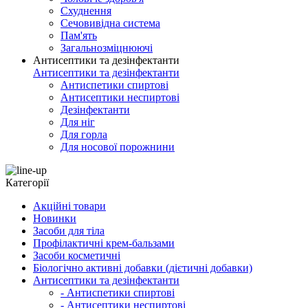
Схуднення
Сечовивідна система
Пам'ять
Загальнозміцнюючі
Антисептики та дезінфектанти
Антисептики та дезінфектанти
Антиспетики спиртові
Антисептики неспиртові
Дезінфектанти
Для ніг
Для горла
Для носової порожнини
Категорії
Акційні товари
Новинки
Засоби для тіла
Профілактичні крем-бальзами
Засоби косметичні
Біологічно активні добавки (дієтичні добавки)
Антисептики та дезінфектанти
- Антиспетики спиртові
- Антисептики неспиртові