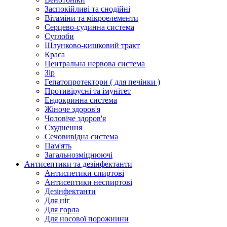
Заспокійливі та снодійні
Вітаміни та мікроелементи
Серцево-судинна система
Суглоби
Шлунково-кишковий тракт
Краса
Центральна нервова система
Зір
Гепатопротектори ( для печінки )
Противірусні та імунітет
Ендокринна система
Жіноче здоров'я
Чоловіче здоров'я
Схуднення
Сечовивідна система
Пам'ять
Загальнозміцнюючі
Антисептики та дезінфектанти
Антиспетики спиртові
Антисептики неспиртові
Дезінфектанти
Для ніг
Для горла
Для носової порожнини