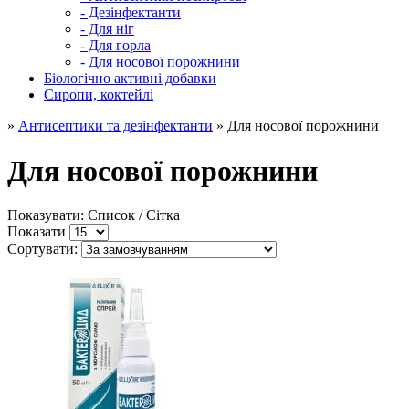
- Дезінфектанти
- Для ніг
- Для горла
- Для носової порожнини
Біологічно активні добавки
Сиропи, коктейлі
»
Антисептики та дезінфектанти
» Для носової порожнини
Для носової порожнини
Показувати: Список /
Сітка
Показати
Сортувати: