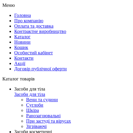
Меню
Головна
Про компанію
Оплата та доставка
Контрактне виробництво
Каталог
Новини
Кошик
Особистий кабінет
Контакти
Акції
Договір публічної оферти
Каталог товарів
Засоби для тіла
Засоби для тіла
Вени та судини
Суглоби
Шкіра
Ранозагоювальні
При застуді та вірусах
Зігріваючі
Засоби косметичні