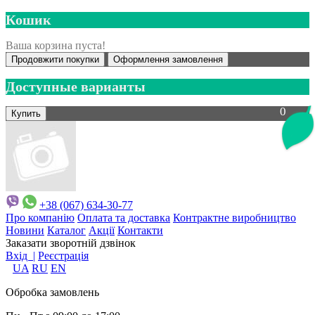
Кошик
Ваша корзина пуста!
Продовжити покупки
Оформлення замовлення
Доступные варианты
0
+38 (067) 634-30-77
Про компанію
Оплата та доставка
Контрактне виробництво
Новини
Каталог
Акції
Контакти
Заказати зворотній дзвінок
Вхід |
Реєстрація
UA
RU
EN
Обробка замовлень