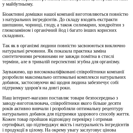
у майбутньому.
Біоактивні домішки нашої компанії виготовляються повністю
з натуральних інгредієнтів. До складу входять екстракти
шипшини, чорниці, глоду, а також силимарин, хондроїтин з
глюкозаміном і органічний йод і багато інших корисних
складових.
Так як в організмі людини повністю засвоюються виключно
натуральні речовини. Як показала практика заміна
синтетичними речовинами не завжди помітна в стислі
терміни, але в тривалій перспективі згубна для організму.
Зауважимо, що висококваліфіковані співробітники компанії
розробили максимально оптимальні комплекси натуральних
добавок, застосовуючи які щодня людина забезпечує собі
підтримку здоров'я на довгі роки.
Наш інтернет-магазин поставляє товари безпосередньо з
заводу-виготовлювача, співробітники якого більше десяти
років активно вивчали і розробляли оптимальну рецептуру
натуральних добавок для підтримки здорового способу життя.
Кожен товар пройшов відповідну перевірку і отримав
сертифікат, що підтверджує якість і натуральність інгредієнтів
і продукції в цілому. На окрему увагу заслуговує цінова