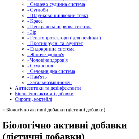
- Серцево-судинна система
- Суглоби
- Шлунково-кишковий тракт
- Краса
- Центральна нервова система
- Зір
- Гепатопротектори ( для печінки )
- Противірусні та імунітет
- Ендокринна система
- Жіноче здоров'я
- Чоловіче здоров'я
- Схуднення
- Сечовивідна система
- Пам'ять
- Загальнозміцнюючі
Антисептики та дезінфектанти
Біологічно активні добавки
Сиропи, коктейлі
» Біологічно активні добавки (дієтичні добавки)
Біологічно активні добавки
(дієтичні добавки)