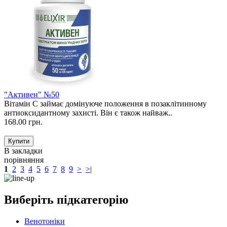
"Активен" №50
Вітамін С займає домінуюче положення в позаклітинному
антиоксидантному захисті. Він є також найваж..
168.00 грн.
В закладки
порівняння
1
2
3
4
5
6
7
8
9
>
>|
Виберіть підкатегорію
Венотоніки