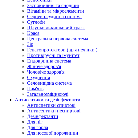
Заспокійливі та снодійні
Вітаміни та мікроелементи
Серцево-судинна система
Суглоби
Шлунково-кишковий тракт
Краса
Центральна нервова система
Зір
Гепатопротектори ( для печінки )
Противірусні та імунітет
Ендокринна система
Жіноче здоров'я
Чоловіче здоров'я
Схуднення
Сечовивідна система
Пам'ять
Загальнозміцнюючі
Антисептики та дезінфектанти
Антиспетики спиртові
Антисептики неспиртові
Дезінфектанти
Для ніг
Для горла
Для носової порожнини