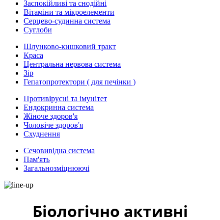
Заспокійливі та снодійні
Вітаміни та мікроелементи
Серцево-судинна система
Суглоби
Шлунково-кишковий тракт
Краса
Центральна нервова система
Зір
Гепатопротектори ( для печінки )
Противірусні та імунітет
Ендокринна система
Жіноче здоров'я
Чоловіче здоров'я
Схуднення
Сечовивідна система
Пам'ять
Загальнозміцнюючі
Біологічно активні