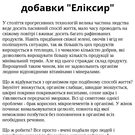
добавки "Еліксир"
У століття прогресивних технологій велика частина людства
веде досить пасивний спосіб життя, мало часу проводить на
свіжому повітрі і вживає досить багато рафінованих
продуктів. Навіть придбання свіжої зелені, овочів і ягід не
поліпшують ситуацію, так як більшість цих продуктів
вирощується в теплицях, і з чималою кількістю добрив, які
дозволяють вирощувати більшу кількість продукції за
мінімальний термін. Але від цього страждає склад продукту.
Вирощений таким чином, він не задовольнить організм
людини відповідними вітамінами і мінералами.
Що ж відбувається з організмом при подібному способі життя?
Імунітет знижується, організм слабшає, швидше зношується,
шкірні покриви покриваються висипами, сохне шкіра і
з'являються передчасні зморшки. Всі ці симптоми однієї
проблеми - брак корисних мікроелементів в організмі. У жінок
починає вимальовуватися целюліт, повнота від якої
неможливо позбутися без поповнення в організмі всіх
необхідних речовин.
Що ж робити? Все просто - вчені подбали про людей і