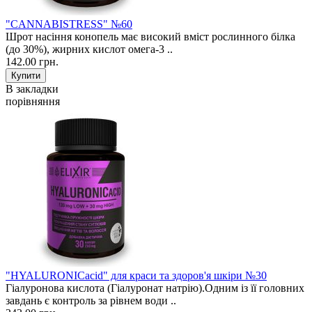
"CANNABISTRESS" №60
Шрот насіння конопель має високий вміст рослинного білка
(до 30%), жирних кислот омега-3 ..
142.00 грн.
В закладки
порівняння
"HYALURONICacid" для краси та здоров'я шкіри №30
Гіалуронова кислота (Гіалуронат натрію).Одним із її головних
завдань є контроль за рівнем води ..