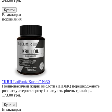
243.00 грн.
В закладки
порівняння
"KRILLoil/олія Криля" №30
Поліненасичені жирні кислоти (ПНЖК) перешкоджають
розвитку атеросклерозу і знижують рівень тригліце..
173.00 грн.
В закладки