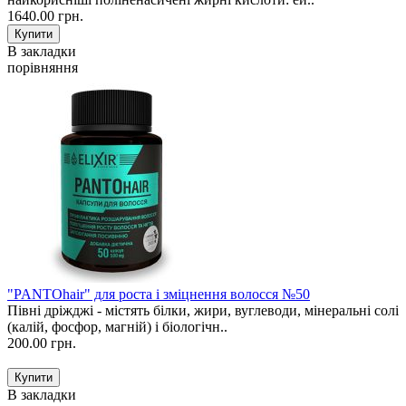
1640.00 грн.
В закладки
порівняння
"PANTOhair" для роста і зміцнення волосся №50
Півні дріжджі - містять білки, жири, вуглеводи, мінеральні солі
(калій, фосфор, магній) і біологічн..
200.00 грн.
В закладки