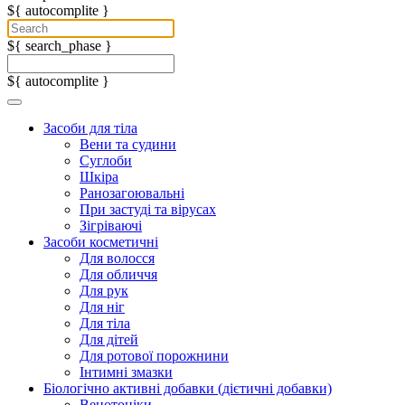
${ autocomplite }
${ search_phase }
${ autocomplite }
Засоби для тіла
Вени та судини
Суглоби
Шкіра
Ранозагоювальні
При застуді та вірусах
Зігріваючі
Засоби косметичні
Для волосся
Для обличчя
Для рук
Для ніг
Для тіла
Для дітей
Для ротової порожнини
Інтимні змазки
Біологічно активні добавки (дієтичні добавки)
Венотоніки