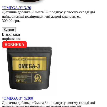
"OMEGA-3" №30
Дієтична добавка «Омега 3» поєднує у своєму складі дві
найкорисніші поліненасичені жирні кислоти: е..
309.00 грн.
В закладки
порівняння
НОВИНКА
"OMEGA-3" №300
Дієтична добавка «Омега 3» поєднує у своєму складі дві
найкорисніші поліненасичені жирні кислоти: ей..