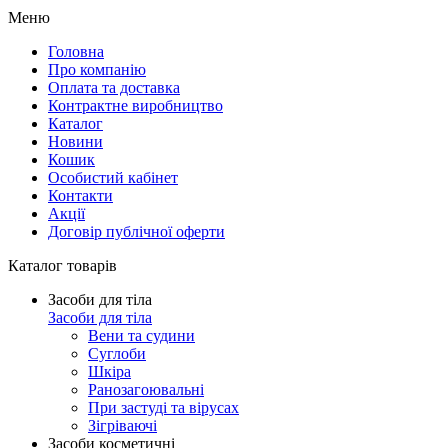
Меню
Головна
Про компанію
Оплата та доставка
Контрактне виробництво
Каталог
Новини
Кошик
Особистий кабінет
Контакти
Акції
Договір публічної оферти
Каталог товарів
Засоби для тіла
Засоби для тіла
Вени та судини
Суглоби
Шкіра
Ранозагоювальні
При застуді та вірусах
Зігріваючі
Засоби косметичні