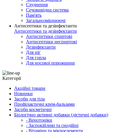
Схуднення
Сечовивідна система
Пам'ять
Загальнозміцнюючі
Антисептики та дезінфектанти
Антисептики та дезінфектанти
Антиспетики спиртові
Антисептики неспиртові
Дезінфектанти
Для ніг
Для горла
Для носової порожнини
Категорії
Акційні товари
Новинки
Засоби для тіла
Профілактичні крем-бальзами
Засоби косметичні
Біологічно активні добавки (дієтичні добавки)
- Венотоніки
- Заспокійливі та снодійні
- Вітаміни та мікроелементи