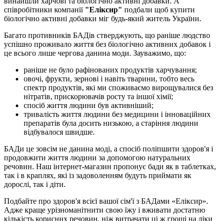
винайшли харчові та біологічно активні добавки. А
співробітники компанії
"Еліксир"
подбали щоб купити
біологічно активні добавки міг будь-який житель України.
Багато противників БАДів стверджують, що раніше людство
успішно проживало життя без біологічно активних добавок і
це всього лише чергова данина моди. Зауважимо, що:
раніше не було рафінованих продуктів харчування;
овочі, фрукти, зернові і навіть тварини, тобто весь
спектр продуктів, які ми споживаємо вирощувалися без
нітратів, прискорювачів росту та іншої хімії;
спосіб життя людини був активніший;
тривалість життя людини без медицини і інноваційних
препаратів була досить низькою, а старіння людини
відбувалося швидше.
БАДи це зовсім не данина моді, а спосіб поліпшити здоров'я і
продовжити життя людини за допомогою натуральних
речовин. Наш інтернет-магазин пропонує бади як в таблетках,
так і в краплях, які із задоволенням будуть приймати як
дорослі, так і діти.
Подбайте про здоров'я всієї вашої сім'ї з БАДами «Еліксир».
Адже краще урізноманітнити свою їжу і вживати достатню
кількість корисних речовин, ніж витрачати ці ж гроші на ліки