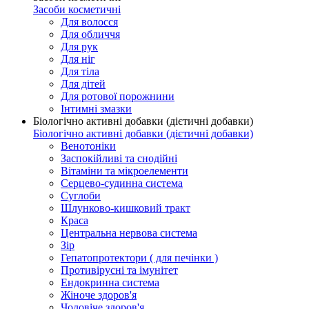
Засоби косметичні
Для волосся
Для обличчя
Для рук
Для ніг
Для тіла
Для дітей
Для ротової порожнини
Інтимні змазки
Біологічно активні добавки (дієтичні добавки)
Біологічно активні добавки (дієтичні добавки)
Венотоніки
Заспокійливі та снодійні
Вітаміни та мікроелементи
Серцево-судинна система
Суглоби
Шлунково-кишковий тракт
Краса
Центральна нервова система
Зір
Гепатопротектори ( для печінки )
Противірусні та імунітет
Ендокринна система
Жіноче здоров'я
Чоловіче здоров'я